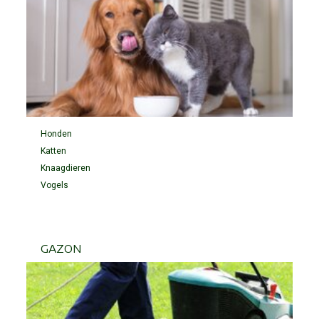
Honden
Katten
Knaagdieren
Vogels
GAZON