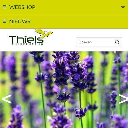
WEBSHOP
Vandaag geopend van
09:00
t.e.m.
18:00
NIEUWS