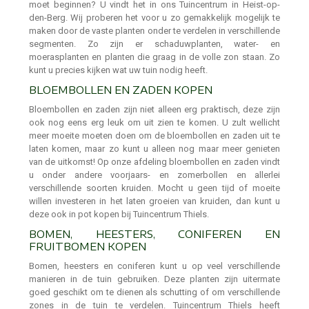
moet beginnen? U vindt het in ons Tuincentrum in Heist-op-
den-Berg. Wij proberen het voor u zo gemakkelijk mogelijk te
maken door de vaste planten onder te verdelen in verschillende
segmenten. Zo zijn er schaduwplanten, water- en
moerasplanten en planten die graag in de volle zon staan. Zo
kunt u precies kijken wat uw tuin nodig heeft.
BLOEMBOLLEN EN ZADEN KOPEN
Bloembollen en zaden zijn niet alleen erg praktisch, deze zijn
ook nog eens erg leuk om uit zien te komen. U zult wellicht
meer moeite moeten doen om de bloembollen en zaden uit te
laten komen, maar zo kunt u alleen nog maar meer genieten
van de uitkomst! Op onze afdeling bloembollen en zaden vindt
u onder andere voorjaars- en zomerbollen en allerlei
verschillende soorten kruiden. Mocht u geen tijd of moeite
willen investeren in het laten groeien van kruiden, dan kunt u
deze ook in pot kopen bij Tuincentrum Thiels.
BOMEN, HEESTERS, CONIFEREN EN
FRUITBOMEN KOPEN
Bomen, heesters en coniferen kunt u op veel verschillende
manieren in de tuin gebruiken. Deze planten zijn uitermate
goed geschikt om te dienen als schutting of om verschillende
zones in de tuin te verdelen. Tuincentrum Thiels heeft