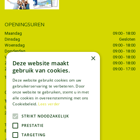
OPENINGSUREN
Maandag
09:00 - 18:00
Dinsdag
Gesloten
Woensdag
09:00 - 18:00
Donderdag
09:00 - 18:00
×
Vrijdag
09:00 - 18:00
Deze website maakt
Zaterdag
09:00 - 18:00
gebruik van cookies.
Zondag
09:00 - 17:00
Toon alle openingstijden
Deze website gebruikt cookies om uw
gebruikerservaring te verbeteren. Door
onze website te gebruiken, stemt u in met
CONTACT
alle cookies in overeenstemming met ons
Tuincentrum Thiels
Cookiebeleid.
Lees verder
Liersesteenweg 68
2221 Heist-op-den-berg
STRIKT NOODZAKELIJK
T.
015 22 27 52
PRESTATIE
E.
info@tuincentrumthiels.be
TARGETING