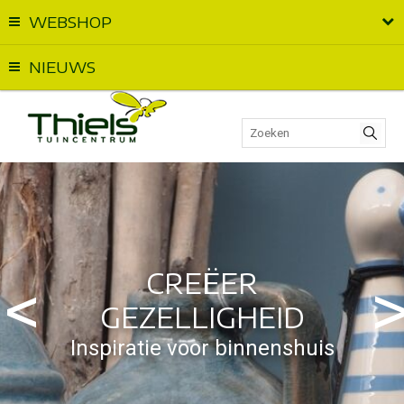
WEBSHOP
Vandaag geopend van
09:00
t.e.m.
18:00
NIEUWS
CREËER
GEZELLIGHEID
Inspiratie voor binnenshuis