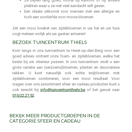
Ze blijven lang goed, vooral op kantoor of op andere
plekken waar u ze niet veel aandacht wilt geven.
Een ideale uitkomst voor mensen met een allergie en
toch een voorliefde voor mooie bloemen.
Zet een mooi boeket van zijdebloemen in uw hal en uw huis
oogt meteen vrolijk als uw gasten arriveren!
BEZOEK TUINCENTRUM THIELS
Kom langs in ons tuincentrum te Heist-op-den-Berg voor een
goed advies omtrent onze foam- en zijdebloemen, welke het
beste bij uw interieur passen. In ons tuincentrum vindt u een
grote
variatie aan (seizoens)bloemen, planten en decoratieve
takken.
U kunt natuurlijk ook echte snijbloemen met
zijdebloemen combineren, voor een mooi resultaat. Voor
vragen over ons assortiment sfeer en cadeau producten kunt u
ook terecht bij
info@tuincentrumthiels.be
of bel gerust naar
015/22.27.52
.
BEKIJK MEER PRODUCTGROEPEN IN DE
CATEGORIE SFEER EN CADEAU