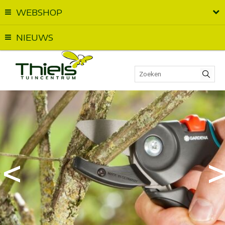
WEBSHOP
Vandaag geopend van
09:00
t.e.m.
18:00
NIEUWS