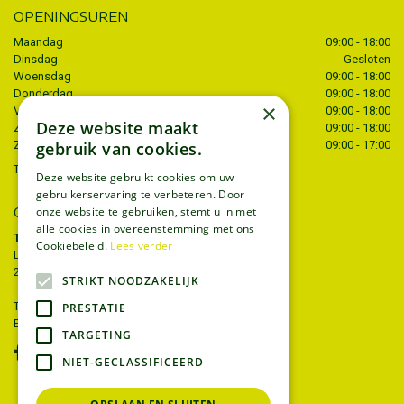
OPENINGSUREN
Maandag
09:00 - 18:00
Dinsdag
Gesloten
Woensdag
09:00 - 18:00
Donderdag
09:00 - 18:00
×
Vrijdag
09:00 - 18:00
Deze website maakt
Zaterdag
09:00 - 18:00
gebruik van cookies.
Zondag
09:00 - 17:00
Toon alle openingstijden
Deze website gebruikt cookies om uw
gebruikerservaring te verbeteren. Door
CONTACT
onze website te gebruiken, stemt u in met
alle cookies in overeenstemming met ons
Tuincentrum Thiels
Cookiebeleid.
Lees verder
Liersesteenweg 68
2221 Heist-op-den-berg
STRIKT NOODZAKELIJK
T.
015 22 27 52
PRESTATIE
E.
info@tuincentrumthiels.be
TARGETING
NIET-GECLASSIFICEERD