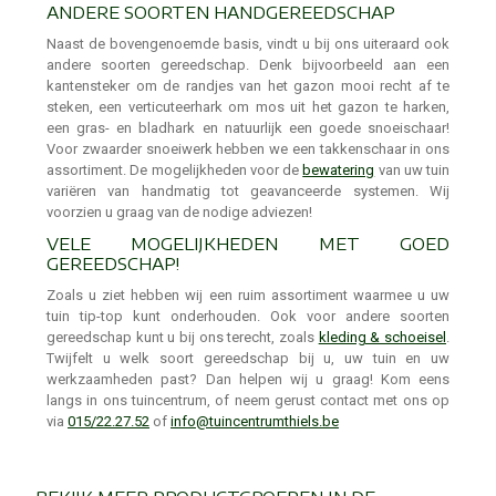
ANDERE SOORTEN HANDGEREEDSCHAP
Naast de bovengenoemde basis, vindt u bij ons uiteraard ook
andere soorten gereedschap. Denk bijvoorbeeld aan een
kantensteker om de randjes van het gazon mooi recht af te
steken, een verticuteerhark om mos uit het gazon te harken,
een gras- en bladhark en natuurlijk een goede snoeischaar!
Voor zwaarder snoeiwerk hebben we een takkenschaar in ons
assortiment. De mogelijkheden voor de
bewatering
van uw tuin
variëren van handmatig tot geavanceerde systemen. Wij
voorzien u graag van de nodige adviezen!
VELE MOGELIJKHEDEN MET GOED
GEREEDSCHAP!
Zoals u ziet hebben wij een ruim assortiment waarmee u uw
tuin tip-top kunt onderhouden. Ook voor andere soorten
gereedschap kunt u bij ons terecht, zoals
kleding & schoeisel
.
Twijfelt u welk soort gereedschap bij u, uw tuin en uw
werkzaamheden past? Dan helpen wij u graag! Kom eens
langs in ons tuincentrum, of neem gerust contact met ons op
via
015/22.27.52
of
info@tuincentrumthiels.be