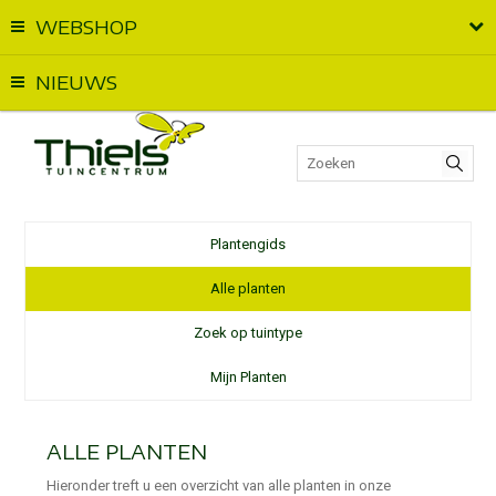
WEBSHOP
Vandaag geopend van
09:00
t.e.m.
17:00
NIEUWS
Plantengids
Alle planten
Zoek op tuintype
Mijn Planten
ALLE PLANTEN
Hieronder treft u een overzicht van alle planten in onze