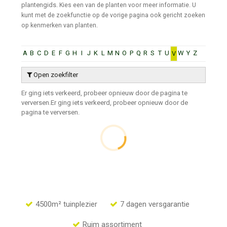
plantengids.
Kies een van de planten voor meer informatie. U
kunt met de zoekfunctie op de vorige pagina ook gericht zoeken
op kenmerken van planten.
A
B
C
D
E
F
G
H
I
J
K
L
M
N
O
P
Q
R
S
T
U
W
Y
Z
V
Open zoekfilter
Er ging iets verkeerd, probeer opnieuw door de pagina te
verversen.
Er ging iets verkeerd, probeer opnieuw door de
pagina te verversen.
4500m² tuinplezier
7 dagen versgarantie
Ruim assortiment