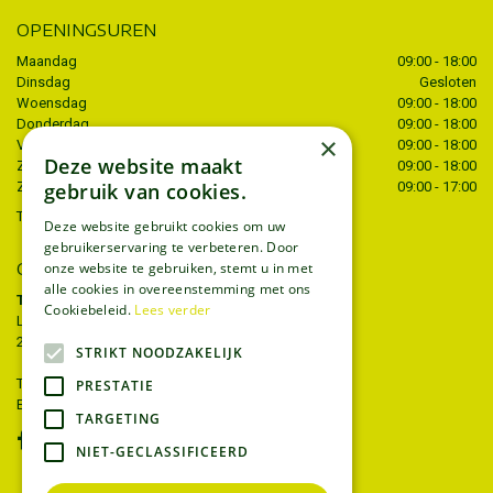
OPENINGSUREN
Maandag
09:00 - 18:00
Dinsdag
Gesloten
Woensdag
09:00 - 18:00
Donderdag
09:00 - 18:00
×
Vrijdag
09:00 - 18:00
Deze website maakt
Zaterdag
09:00 - 18:00
gebruik van cookies.
Zondag
09:00 - 17:00
Toon alle openingstijden
Deze website gebruikt cookies om uw
gebruikerservaring te verbeteren. Door
CONTACT
onze website te gebruiken, stemt u in met
alle cookies in overeenstemming met ons
Tuincentrum Thiels
Cookiebeleid.
Lees verder
Liersesteenweg 68
2221 Heist-op-den-berg
STRIKT NOODZAKELIJK
T.
015 22 27 52
PRESTATIE
E.
info@tuincentrumthiels.be
TARGETING
NIET-GECLASSIFICEERD