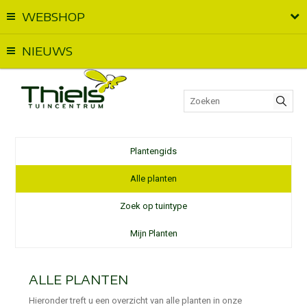
WEBSHOP
Vandaag geopend van
09:00
t.e.m.
17:00
NIEUWS
Plantengids
Alle planten
Zoek op tuintype
Mijn Planten
ALLE PLANTEN
Hieronder treft u een overzicht van alle planten in onze