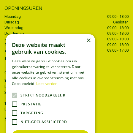
OPENINGSUREN
Maandag
09:00 - 18:00
Dinsdag
Gesloten
Woensdag
09:00 - 18:00
Donderdag
09:00 - 18:00
×
Vrijdag
09:00 - 18:00
Deze website maakt
Zaterdag
09:00 - 18:00
gebruik van cookies.
Zondag
09:00 - 17:00
Toon alle openingstijden
Deze website gebruikt cookies om uw
gebruikerservaring te verbeteren. Door
CONTACT
onze website te gebruiken, stemt u in met
alle cookies in overeenstemming met ons
Tuincentrum Thiels
Cookiebeleid.
Lees verder
Liersesteenweg 68
2221 Heist-op-den-berg
STRIKT NOODZAKELIJK
T.
015 22 27 52
PRESTATIE
E.
info@tuincentrumthiels.be
TARGETING
NIET-GECLASSIFICEERD