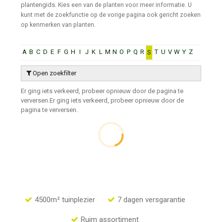
plantengids.
Kies een van de planten voor meer informatie. U
kunt met de zoekfunctie op de vorige pagina ook gericht zoeken
op kenmerken van planten.
A
B
C
D
E
F
G
H
I
J
K
L
M
N
O
P
Q
R
T
U
V
W
Y
Z
S
Open zoekfilter
Er ging iets verkeerd, probeer opnieuw door de pagina te
verversen.
Er ging iets verkeerd, probeer opnieuw door de
pagina te verversen.
4500m² tuinplezier
7 dagen versgarantie
Ruim assortiment