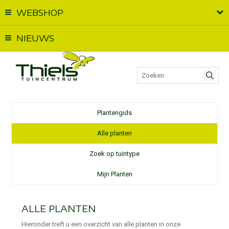
WEBSHOP
Vandaag geopend van
09:00
t.e.m.
17:00
NIEUWS
Plantengids
Alle planten
Zoek op tuintype
Mijn Planten
ALLE PLANTEN
Hieronder treft u een overzicht van alle planten in onze