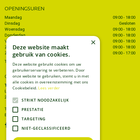
OPENINGSUREN
Maandag
09:00 - 18:00
Dinsdag
Gesloten
Woensdag
09:00 - 18:00
Donderdag
09:00 - 18:00
×
Vrijdag
09:00 - 18:00
Deze website maakt
Zaterdag
09:00 - 18:00
gebruik van cookies.
Zondag
09:00 - 17:00
Toon alle openingstijden
Deze website gebruikt cookies om uw
gebruikerservaring te verbeteren. Door
CONTACT
onze website te gebruiken, stemt u in met
alle cookies in overeenstemming met ons
Tuincentrum Thiels
Cookiebeleid.
Lees verder
Liersesteenweg 68
2221 Heist-op-den-berg
STRIKT NOODZAKELIJK
T.
015 22 27 52
PRESTATIE
E.
info@tuincentrumthiels.be
TARGETING
NIET-GECLASSIFICEERD