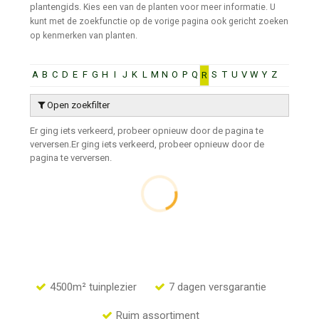
plantengids.
Kies een van de planten voor meer informatie. U
kunt met de zoekfunctie op de vorige pagina ook gericht zoeken
op kenmerken van planten.
A
B
C
D
E
F
G
H
I
J
K
L
M
N
O
P
Q
S
T
U
V
W
Y
Z
R
Open zoekfilter
Er ging iets verkeerd, probeer opnieuw door de pagina te
verversen.
Er ging iets verkeerd, probeer opnieuw door de
pagina te verversen.
4500m² tuinplezier
7 dagen versgarantie
Ruim assortiment