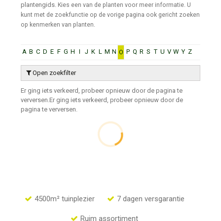
plantengids.
Kies een van de planten voor meer informatie. U
kunt met de zoekfunctie op de vorige pagina ook gericht zoeken
op kenmerken van planten.
A
B
C
D
E
F
G
H
I
J
K
L
M
N
P
Q
R
S
T
U
V
W
Y
Z
O
Open zoekfilter
Er ging iets verkeerd, probeer opnieuw door de pagina te
verversen.
Er ging iets verkeerd, probeer opnieuw door de
pagina te verversen.
4500m² tuinplezier
7 dagen versgarantie
Ruim assortiment