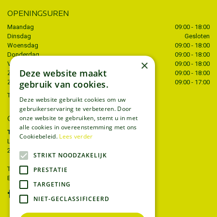
OPENINGSUREN
Maandag
09:00 - 18:00
Dinsdag
Gesloten
Woensdag
09:00 - 18:00
Donderdag
09:00 - 18:00
×
Vrijdag
09:00 - 18:00
Deze website maakt
Zaterdag
09:00 - 18:00
gebruik van cookies.
Zondag
09:00 - 17:00
Toon alle openingstijden
Deze website gebruikt cookies om uw
gebruikerservaring te verbeteren. Door
CONTACT
onze website te gebruiken, stemt u in met
alle cookies in overeenstemming met ons
Tuincentrum Thiels
Cookiebeleid.
Lees verder
Liersesteenweg 68
2221 Heist-op-den-berg
STRIKT NOODZAKELIJK
T.
015 22 27 52
PRESTATIE
E.
info@tuincentrumthiels.be
TARGETING
NIET-GECLASSIFICEERD