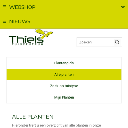
WEBSHOP
Vandaag geopend van
09:00
t.e.m.
17:00
NIEUWS
Plantengids
Alle planten
Zoek op tuintype
Mijn Planten
ALLE PLANTEN
Hieronder treft u een overzicht van alle planten in onze