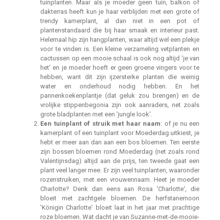
tuinplanten. Maar als je moeder geen tuin, balkon of
dakterras heeft kun je haar verblijden met een grote of
trendy kamerplant, al dan niet in een pot of
plantenstandaard die bij haar smaak en interieur past.
Helemaal hip zijn hangplanten, waar altijd wel een plekje
voor te vinden is. Een kleine verzameling vetplanten en
cactussen op een mooie schaal is ook nog altijd 'je van
het' en je moeder hoeft er geen groene vingers voor te
hebben, want dit zijn ijzersterke planten die weinig
water en onderhoud nodig hebben. En het
pannenkoekenplantje (dat geluk zou brengen) en de
vrolijke stippenbegonia zijn ook aanraders, net zoals
grote bladplanten met een 'jungle look'.
Een tuinplant of struik met haar naam
: of je nu een
kamerplant of een tuinplant voor Moederdag uitkiest, je
hebt er meer aan dan aan een bos bloemen. Ten eerste
zijn bossen bloemen rond Moederdag (net zoals rond
Valentijnsdag) altijd aan de prijs, ten tweede gaat een
plant veel langer mee. Er zijn veel tuinplanten, waaronder
rozenstruiken, met een vrouwennaam. Heet je moeder
Charlotte? Denk dan eens aan Rosa 'Charlotte', die
bloeit met zachtgele bloemen. De herfstanemoon
'Königin Charlotte' bloeit laat in het jaar met prachtige
roze bloemen. Wat dacht je van Suzanne-met-de-mooie-