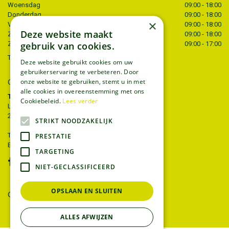
Woensdag
09:00 - 18:00
Donderdag
09:00 - 18:00
×
Vrijdag
09:00 - 18:00
Deze website maakt
Zaterdag
09:00 - 18:00
gebruik van cookies.
Zondag
09:00 - 17:00
Toon alle openingstijden
Deze website gebruikt cookies om uw
gebruikerservaring te verbeteren. Door
CONTACT
onze website te gebruiken, stemt u in met
alle cookies in overeenstemming met ons
Tuincentrum Thiels
Cookiebeleid.
Lees verder
Liersesteenweg 68
2221 Heist-op-den-berg
STRIKT NOODZAKELIJK
T.
015 22 27 52
PRESTATIE
E.
info@tuincentrumthiels.be
TARGETING
NIET-GECLASSIFICEERD
OPSLAAN EN SLUITEN
GEEF UW MENING
ALLES AFWIJZEN