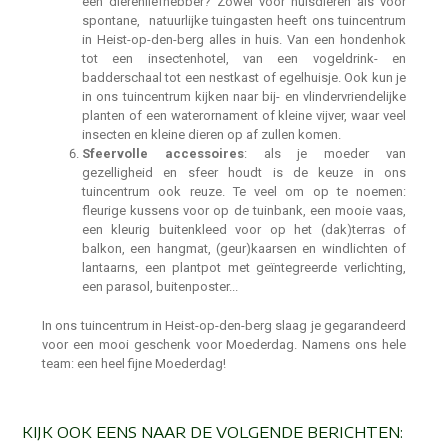
een dierenliefhebber? Zowel voor huisdieren als voor
spontane, natuurlijke tuingasten heeft ons tuincentrum
in Heist-op-den-berg alles in huis. Van een hondenhok
tot een insectenhotel, van een vogeldrink- en
badderschaal tot een nestkast of egelhuisje. Ook kun je
in ons tuincentrum kijken naar bij- en vlindervriendelijke
planten of een waterornament of kleine vijver, waar veel
insecten en kleine dieren op af zullen komen.
Sfeervolle accessoires
: als je moeder van
gezelligheid en sfeer houdt is de keuze in ons
tuincentrum ook reuze. Te veel om op te noemen:
fleurige kussens voor op de tuinbank, een mooie vaas,
een kleurig buitenkleed voor op het (dak)terras of
balkon, een hangmat, (geur)kaarsen en windlichten of
lantaarns, een plantpot met geïntegreerde verlichting,
een parasol, buitenposter...
In ons tuincentrum in Heist-op-den-berg slaag je gegarandeerd
voor een mooi geschenk voor Moederdag. Namens ons hele
team: een heel fijne Moederdag!
KIJK OOK EENS NAAR DE VOLGENDE BERICHTEN: