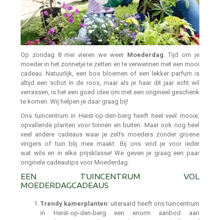
Op zondag 8 mei vieren we weer
Moederdag
. Tijd om je
moeder in het zonnetje te zetten en te verwennen met een mooi
cadeau. Natuurlijk, een bos bloemen of een lekker parfum is
altijd een schot in de roos, maar als je haar dit jaar echt wil
verrassen, is het een goed idee om met een origineel geschenk
te komen. Wij helpen je daar graag bij!
Ons tuincentrum in Heist-op-den-berg heeft heel veel mooie,
opvallende planten voor binnen en buiten. Maar ook nog heel
veel andere cadeaus waar je zelfs moeders zonder groene
vingers of tuin blij mee maakt. Bij ons vind je voor ieder
wat wils en in elke prijsklasse! We geven je graag een paar
originele cadeautips voor Moederdag:
EEN TUINCENTRUM VOL
MOEDERDAGCADEAUS
Trendy kamerplanten
: uiteraard heeft ons tuincentrum
in Heist-op-den-berg een enorm aanbod aan