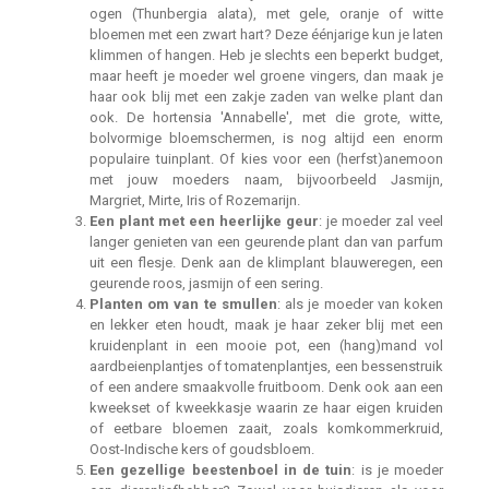
ogen (Thunbergia alata), met gele, oranje of witte
bloemen met een zwart hart? Deze éénjarige kun je laten
klimmen of hangen. Heb je slechts een beperkt budget,
maar heeft je moeder wel groene vingers, dan maak je
haar ook blij met een zakje zaden van welke plant dan
ook. De hortensia 'Annabelle', met die grote, witte,
bolvormige bloemschermen, is nog altijd een enorm
populaire tuinplant. Of kies voor een (herfst)anemoon
met jouw moeders naam, bijvoorbeeld Jasmijn,
Margriet, Mirte, Iris of Rozemarijn.
Een plant met een heerlijke geur
: je moeder zal veel
langer genieten van een geurende plant dan van parfum
uit een flesje. Denk aan de klimplant blauweregen, een
geurende roos, jasmijn of een sering.
Planten om van te smullen
: als je moeder van koken
en lekker eten houdt, maak je haar zeker blij met een
kruidenplant in een mooie pot, een (hang)mand vol
aardbeienplantjes of tomatenplantjes, een bessenstruik
of een andere smaakvolle fruitboom. Denk ook aan een
kweekset of kweekkasje waarin ze haar eigen kruiden
of eetbare bloemen zaait, zoals komkommerkruid,
Oost-Indische kers of goudsbloem.
Een gezellige beestenboel in de tuin
: is je moeder