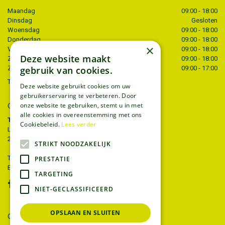
Maandag
09:00 - 18:00
Dinsdag
Gesloten
Woensdag
09:00 - 18:00
Donderdag
09:00 - 18:00
×
Vrijdag
09:00 - 18:00
Deze website maakt
Zaterdag
09:00 - 18:00
gebruik van cookies.
Zondag
09:00 - 17:00
Toon alle openingstijden
Deze website gebruikt cookies om uw
gebruikerservaring te verbeteren. Door
onze website te gebruiken, stemt u in met
CONTACT
alle cookies in overeenstemming met ons
Tuincentrum Thiels
Cookiebeleid.
Lees verder
Liersesteenweg 68
2221 Heist-op-den-berg
STRIKT NOODZAKELIJK
T.
015 22 27 52
PRESTATIE
E.
info@tuincentrumthiels.be
TARGETING
NIET-GECLASSIFICEERD
OPSLAAN EN SLUITEN
GEEF UW MENING