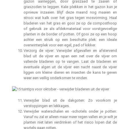
gazon aanleggen, door graszaad te zaaien of
graszoden te leggen. Kale plekken in het gazon kun je
opnieuw inzaaien. Blijf deze maand nog maaien en
strooi wat kalk over het gras tegen mosvorming. Haal
bladeren van het gras en gooi ze op de composthoop
of gebruik ze als afdekmateriaal voor vorstgevoelige
planten in de border of potten. Of gooi ze op een hoop
achter een struik op een beschutte plek: een ideale
overwinterplek voor een egel, pad of kikker.
Verzorg de vijver: Verwijder afgevallen en afstervend
blad uit de vijver en span een net over de vijver om
vallende bladeren op te vangen. Laat de bladeren en
eventuele algen uit de vijver een nacht naast de vijver
liggen om kleine dieren en insecten de kans te geven
weer een veillig onderkomen te vinden.
Verwijder blad uit de dakgoten: Zo voorkom je
verstoppingen en lekkages.
Verwijder waterschalen en -schotels onder je potten:
Vanaf nu zal er alleen maar meer regen vallen en je wilt je
planten niet laten verdrinken of het risico lopen dat de
wortels gaan rotten.