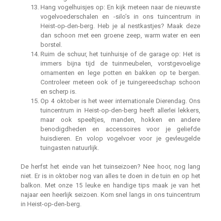
Hang vogelhuisjes op: En kijk meteen naar de nieuwste
vogelvoederschalen en -silo’s in ons tuincentrum in
Heist-op-den-berg. Heb je al nestkastjes? Maak deze
dan schoon met een groene zeep, warm water en een
borstel.
Ruim de schuur, het tuinhuisje of de garage op: Het is
immers bijna tijd de tuinmeubelen, vorstgevoelige
ornamenten en lege potten en bakken op te bergen.
Controleer meteen ook of je tuingereedschap schoon
en scherp is.
Op 4 oktober is het weer internationale Dierendag. Ons
tuincentrum in Heist-op-den-berg heeft allerlei lekkers,
maar ook speeltjes, manden, hokken en andere
benodigdheden en accessoires voor je geliefde
huisdieren. En volop vogelvoer voor je gevleugelde
tuingasten natuurlijk.
De herfst het einde van het tuinseizoen? Nee hoor, nog lang
niet. Er is in oktober nog van alles te doen in de tuin en op het
balkon. Met onze 15 leuke en handige tips maak je van het
najaar een heerlijk seizoen. Kom snel langs in ons tuincentrum
in Heist-op-den-berg.