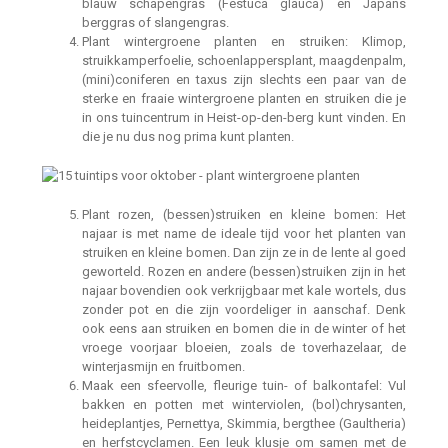
blauw schapengras (Festuca glauca) en Japans
berggras of slangengras.
Plant wintergroene planten en struiken: Klimop,
struikkamperfoelie, schoenlappersplant, maagdenpalm,
(mini)coniferen en taxus zijn slechts een paar van de
sterke en fraaie wintergroene planten en struiken die je
in ons tuincentrum in Heist-op-den-berg kunt vinden. En
die je nu dus nog prima kunt planten.
Plant rozen, (bessen)struiken en kleine bomen: Het
najaar is met name de ideale tijd voor het planten van
struiken en kleine bomen. Dan zijn ze in de lente al goed
geworteld. Rozen en andere (bessen)struiken zijn in het
najaar bovendien ook verkrijgbaar met kale wortels, dus
zonder pot en die zijn voordeliger in aanschaf. Denk
ook eens aan struiken en bomen die in de winter of het
vroege voorjaar bloeien, zoals de toverhazelaar, de
winterjasmijn en fruitbomen.
Maak een sfeervolle, fleurige tuin- of balkontafel: Vul
bakken en potten met winterviolen, (bol)chrysanten,
heideplantjes, Pernettya, Skimmia, bergthee (Gaultheria)
en herfstcyclamen. Een leuk klusje om samen met de