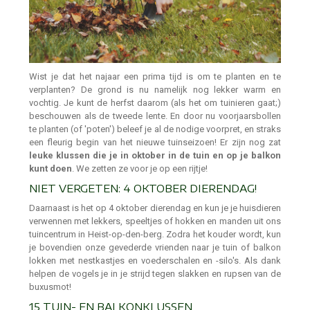
Wist je dat het najaar een prima tijd is om te planten en te
verplanten? De grond is nu namelijk nog lekker warm en
vochtig. Je kunt de herfst daarom (als het om tuinieren gaat;)
beschouwen als de tweede lente. En door nu voorjaarsbollen
te planten (of 'poten') beleef je al de nodige voorpret, en straks
een fleurig begin van het nieuwe tuinseizoen! Er zijn nog zat
leuke klussen die je in oktober in de tuin en op je balkon
kunt doen
. We zetten ze voor je op een rijtje!
NIET VERGETEN: 4 OKTOBER DIERENDAG!
Daarnaast is het op 4 oktober dierendag en kun je je huisdieren
verwennen met lekkers, speeltjes of hokken en manden uit ons
tuincentrum in Heist-op-den-berg. Zodra het kouder wordt, kun
je bovendien onze gevederde vrienden naar je tuin of balkon
lokken met nestkastjes en voederschalen en -silo's. Als dank
helpen de vogels je in je strijd tegen slakken en rupsen van de
buxusmot!
15 TUIN- EN BALKONKLUSSEN