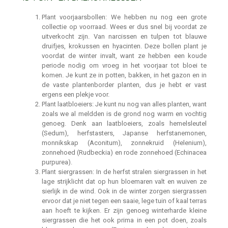
Plant voorjaarsbollen: We hebben nu nog een grote
collectie op voorraad. Wees er dus snel bij voordat ze
uitverkocht zijn. Van narcissen en tulpen tot blauwe
druifjes, krokussen en hyacinten. Deze bollen plant je
voordat de winter invalt, want ze hebben een koude
periode nodig om vroeg in het voorjaar tot bloei te
komen. Je kunt ze in potten, bakken, in het gazon en in
de vaste plantenborder planten, dus je hebt er vast
ergens een plekje voor.
Plant laatbloeiers: Je kunt nu nog van alles planten, want
zoals we al meldden is de grond nog warm en vochtig
genoeg. Denk aan laatbloeiers, zoals hemelsleutel
(Sedum), herfstasters, Japanse herfstanemonen,
monnikskap (Aconitum), zonnekruid (Helenium),
zonnehoed (Rudbeckia) en rode zonnehoed (Echinacea
purpurea).
Plant siergrassen: In de herfst stralen siergrassen in het
lage strijklicht dat op hun bloemaren valt en wuiven ze
sierlijk in de wind. Ook in de winter zorgen siergrassen
ervoor dat je niet tegen een saaie, lege tuin of kaal terras
aan hoeft te kijken. Er zijn genoeg winterharde kleine
siergrassen die het ook prima in een pot doen, zoals