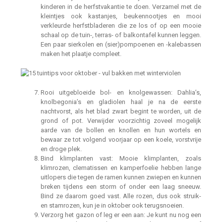
kinderen in de herfstvakantie te doen. Verzamel met de
kleintjes ook kastanjes, beukennootjes en mooi
verkleurde herfstbladeren die ze los of op een mooie
schaal op de tuin-, terras- of balkontafel kunnen leggen.
Een paar sierkolen en (sier)pompoenen en -kalebassen
maken het plaatje compleet.
Rooi uitgebloeide bol- en knolgewassen: Dahlia’s,
knolbegonia’s en gladiolen haal je na de eerste
nachtvorst, als het blad zwart begint te worden, uit de
grond of pot. Verwijder voorzichtig zoveel mogelijk
aarde van de bollen en knollen en hun wortels en
bewaar ze tot volgend voorjaar op een koele, vorstvrije
en droge plek.
Bind klimplanten vast: Mooie klimplanten, zoals
klimrozen, clematissen en kamperfoelie hebben lange
uitlopers die tegen de ramen kunnen zwiepen en kunnen
breken tijdens een storm of onder een laag sneeuw.
Bind ze daarom goed vast. Alle rozen, dus ook struik-
en stamrozen, kun je in oktober ook terugsnoeien.
Verzorg het gazon of leg er een aan: Je kunt nu nog een