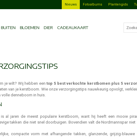
Nieuws
Fotoalbums
Plantengids
T
BUITEN
BLOEMEN
DIER
CADEAUKAART
RZORGINGSTIPS
om je wilt? Wij hebben een
top 5 best verkochte kerstbomen plus 5 verzor
nieten van je kerstboom. Wie onze verzorgingstips nauwkeurig opvolgt, verklei
n volle denneboom in huis.
N
is al jaren de meest populaire kerstboom, want hij heeft een mooie pir
ige takken die niet snel doorbuigen. Bovendien valt de Nordmannspar niet s
rlijke, compacte vorm met afhangende takken, glanzende, grijzig-blauwe