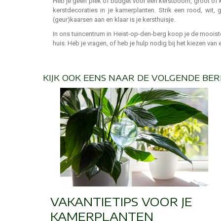
Heb je geen plek of budget voor een kerstboom, groot of kle
kerstdecoraties in je kamerplanten. Strik een rood, wit,
(geur)kaarsen aan en klaar is je kersthuisje.
In ons tuincentrum in Heist-op-den-berg koop je de mooist
huis. Heb je vragen, of heb je hulp nodig bij het kiezen v
KIJK OOK EENS NAAR DE VOLGENDE BER
VAKANTIETIPS VOOR JE
KAMERPLANTEN