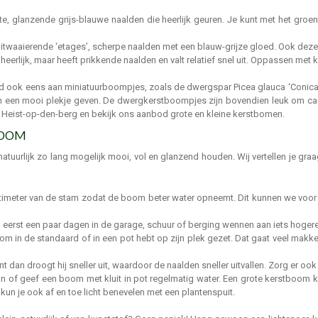
e, glanzende grijs-blauwe naalden die heerlijk geuren. Je kunt met het groen
waaierende ‘etages’, scherpe naalden met een blauw-grijze gloed. Ook deze ke
eerlijk, maar heeft prikkende naalden en valt relatief snel uit. Oppassen met 
d ook eens aan miniatuurboompjes, zoals de dwergspar Picea glauca ‘Conica’ en
nen een mooi plekje geven. De dwergkerstboompjes zijn bovendien leuk om ca
n Heist-op-den-berg en bekijk ons aanbod grote en kleine kerstbomen.
BOOM
atuurlijk zo lang mogelijk mooi, vol en glanzend houden. Wij vertellen je gra
entimeter van de stam zodat de boom beter water opneemt. Dit kunnen we voor je
eerst een paar dagen in de garage, schuur of berging wennen aan iets hoger
om in de standaard of in een pot hebt op zijn plek gezet. Dat gaat veel makke
an droogt hij sneller uit, waardoor de naalden sneller uitvallen. Zorg er ook v
an of geef een boom met kluit in pot regelmatig water. Een grote kerstboom k
un je ook af en toe licht benevelen met een plantenspuit.