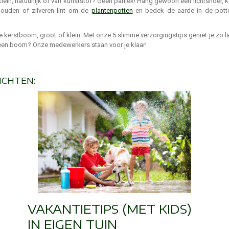
in, natuurlijk of van kunststof? Geen paniek! Hang gewoon een lichtsnoer, kerst
 gouden of zilveren lint om de
plantenpotten
en bedek de aarde in de pott
e kerstboom, groot of klein. Met onze 5 slimme verzorgingstips geniet je zo 
an een boom? Onze medewerkers staan voor je klaar!
ICHTEN:
VAKANTIETIPS (MET KIDS)
IN EIGEN TUIN