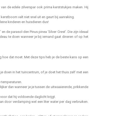
 van de edele zilverspar ook prima kerststukjes maken. Hij
rstboom valt niet snel uit en geurt bij aanraking.
kleine kinderen en huisdieren dus!
 de parasol-den Pinus pinea ‘Silver Crest’. Die zijn ideaal
deau te doen wanneer je bij iemand gaat dineren of op het
ag hoe dat moet. Met deze tips heb je de beste kans op een
 doen in het tuincentrum, of je doet het thuis zelf met een
e temperaturen.
lijker dan wanneer je je tussen de uitwaaierende, prikkende
oor dat hij voldoende daglicht krijgt.
an door verdamping wel een liter water per dag verbruiken.