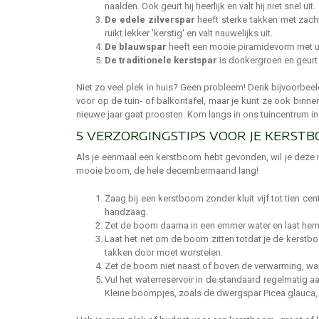
naalden. Ook geurt hij heerlijk en valt hij niet snel uit.
De edele zilverspar
heeft sterke takken met zacht
ruikt lekker 'kerstig' en valt nauwelijks uit.
De blauwspar
heeft een mooie piramidevorm met uit
De traditionele kerstspar
is donkergroen en geurt h
Niet zo veel plek in huis? Geen probleem! Denk bijvoorbeel
voor op de tuin- of balkontafel, maar je kunt ze ook bin
nieuwe jaar gaat proosten. Kom langs in ons tuincentrum i
5 VERZORGINGSTIPS VOOR JE KERST
Als je eenmaal een kerstboom hebt gevonden, wil je deze n
mooie boom, de hele decembermaand lang!
Zaag bij een kerstboom zonder kluit vijf tot tien c
handzaag.
Zet de boom daarna in een emmer water en laat hem 
Laat het net om de boom zitten totdat je de kerstbo
takken door moet worstelen.
Zet de boom niet naast of boven de verwarming, want d
Vul het waterreservoir in de standaard regelmatig a
Kleine boompjes, zoals de dwergspar Picea glauca, k