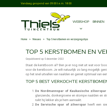
Vandaag geopend van
09:00
t.e.m.
18:00
WEBSHOP
BINNEN
Home
>
Nieuws
>
Top 5 kerstbomen en verzorgingstips
TOP 5 KERSTBOMEN EN VE
Gepubliceerd op
5 december 2022
Staat de kerstboom al? Ben je er nog niet uit wat voor bo
voor de kerstboom. Je wilt natuurlijk zo lang mogelijk ge
op het snel uitvallen van naalden en geniet optimaal van ee
TOP 5 BEST VERKOCHTE KERSTBOME
De Nordmannspar of Kaukasische zilverspar
glanzende, donkergroene en stompe naalden en stev
ruikt hij lekker als je hem aanraakt.
De Servische spar of zilverspar
heeft een sie