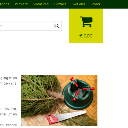
uintips
VIP-card
Vacatures
Contact
Over ons
Folder
€ 0,00
gingstips
nt de kans
amidevorm,
nel uit en
 en zachte