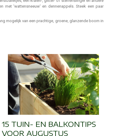
balletjes, een kralen-, glitter- of sterrenslinger en andere
en met 'wattensneeuw' en dennenappels. Steek een paar
lang mogelijk van een prachtige, groene, glanzende boom in
15 TUIN- EN BALKONTIPS
VOOR AUGUSTUS