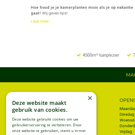
Hoe houd je je kamerplanten mooi als je op vakantie
gaat
? Wij geven tips!
Lees meer...
4500m² tuinplezier
7
MAK
×
INFORMATIE
OPEN
Deze website maakt
gebruik van cookies.
Algemene voorwaarden
Maanda
Dinsdag
Privacy policy
Deze website gebruikt cookies om uw
Woensd
gebruikerservaring te verbeteren. Door
Donder
Disclaimer
onze website te gebruiken, stemt u in met
Vrijdag
Bezorgen