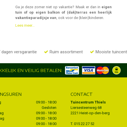
Ga je deze zomer niet op vakantie? Maak er dan in
eigen
tuin of op eigen balkon of (dak)terras een heerlijk
vakantieparadijsje van
, ook voor de (klein)kinderen.
Lees meer...
 dagen versgarantie
Ruim assortiment
Mooiste tuincen
KELIJK EN VEILIG BETALEN:
INGSUREN
CONTACT
g
09:00 - 18:00
Tuincentrum Thiels
Gesloten
Liersesteenweg 68
ag
09:00 - 18:00
2221 Heist-op-den-berg
dag
09:00 - 18:00
09:00 - 18:00
T.
015 22 27 52