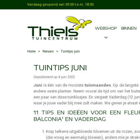
Vandaag geopend van
09:00
t.e.m.
18:00
WEBSHOP
BINNEN
Home
>
Nieuws
>
Tuintips juni
TUINTIPS JUNI
Gepubliceerd op
4 juni 2022
Juni
is één van de mooiste
tuinmaanden
. Op de langste 
andere vaste planten. Neem vooral de tijd om van het buit
een paar van deze tuinklusjes. En vergeet Vaderdag (12 jun
waar je jouw vader blij mee zult maken. We geven je alvast 
11 TIPS EN IDEËEN VOOR EEN FLEU
BALCONIA' EN VADERDAG
Knip telkens uitgebloeide bloemen uit de rozen, zod
(die vroeg en eenmalig bloeien), anders mis je stra