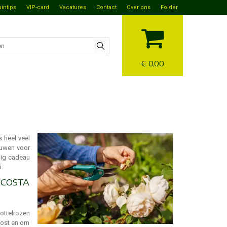
uintips
VIP-card
Vacatures
Contact
Over ons
Folder
€ 0,00
s heel veel
ouwen voor
ndig cadeau
i.
'COSTA
ottelrozen
oost en om