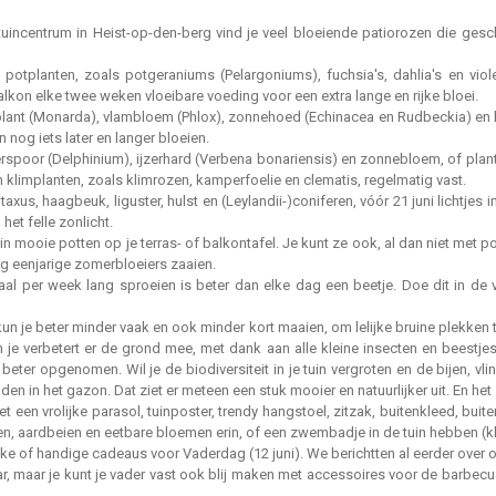
tuincentrum in Heist-op-den-berg vind je veel bloeiende patiorozen die gesc
potplanten, zoals potgeraniums (Pelargoniums), fuchsia's, dahlia's en vio
alkon elke twee weken vloeibare voeding voor een extra lange en rijke bloei.
lant (Monarda), vlambloem (Phlox), zonnehoed (Echinacea en Rudbeckia) en ko
 nog iets later en langer bloeien.
dderspoor (Delphinium), ijzerhard (Verbena bonariensis) en zonnebloem, of pl
klimplanten, zoals klimrozen, kamperfoelie en clematis, regelmatig vast.
axus, haagbeuk, liguster, hulst en (Leylandii-)coniferen, vóór 21 juni lichtje
et felle zonlicht.
n mooie potten op je terras- of balkontafel. Je kunt ze ook, al dan niet met pot
nog eenjarige zomerbloeiers zaaien.
nmaal per week lang sproeien is beter dan elke dag een beetje. Doe dit in d
n je beter minder vaak en ook minder kort maaien, om lelijke bruine plekken 
n je verbetert er de grond mee, met dank aan alle kleine insecten en beest
eter opgenomen. Wil je de biodiversiteit in je tuin vergroten en de bijen, v
 in het gazon. Dat ziet er meteen een stuk mooier en natuurlijker uit. En het
et een vrolijke parasol, tuinposter, trendy hangstoel, zitzak, buitenkleed, bu
, aardbeien en eetbare bloemen erin, of een zwembadje in de tuin hebben (kl
euke of handige cadeaus voor Vaderdag (12 juni). We berichtten al eerder over
maar je kunt je vader vast ook blij maken met accessoires voor de barbecue,