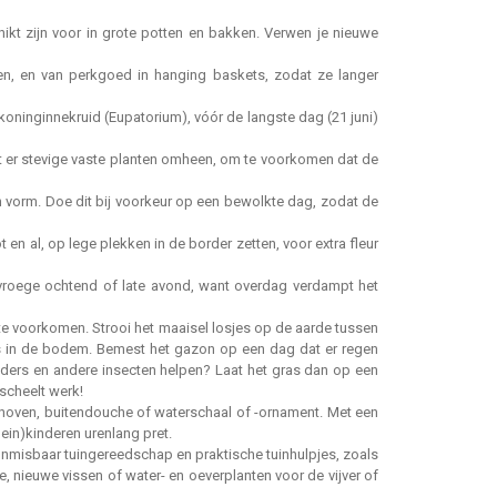
hikt zijn voor in grote potten en bakken. Verwen je nieuwe
len, en van perkgoed in hanging baskets, zodat ze langer
ninginnekruid (Eupatorium), vóór de langste dag (21 juni)
ant er stevige vaste planten omheen, om te voorkomen dat de
s in vorm. Doe dit bij voorkeur op een bewolkte dag, zodat de
 en al, op lege plekken in de border zetten, voor extra fleur
e vroege ochtend of late avond, want overdag verdampt het
te voorkomen. Strooi het maaisel losjes op de aarde tussen
jes in de bodem. Bemest het gazon op een dag dat er regen
linders en andere insecten helpen? Laat het gras dan op een
 scheelt werk!
itenoven, buitendouche of waterschaal of -ornament. Met een
ein)kinderen urenlang pret.
 onmisbaar tuingereedschap en praktische tuinhulpjes, zoals
 nieuwe vissen of water- en oeverplanten voor de vijver of