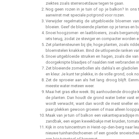
ziektes zoals sterreroetdauw tegen te gaan.
Nog geen rozen in je tuin of op je balkon? In ons 
aanwinst met speciale potgrond voor rozen.
Verwijder regelmatig de uitgebloeide bloemen van 
bloeien. Geef de bloeiende planten op je terras en b
Snoei hoogzomer- en laatbloeiers, zoals bergamotp
iets terug, zodat ze steviger en compacter worden en
Zet plantensteunen bij ijle, hoge planten, zoals ri
bloemstelen knakken. Bind de uitlopende ranken van 
Snoei uitgebloeide struiken en hagen, zoals die van t
doorgeknipte blaadjes of naalden niet verbranden in h
Zet bloeiende zomerbollen als dahlia’s en gladiolen i
en kleur. Je kunt ter plekke, in de volle grond, ook 
Zet de sproeier aan als het lang droog blijft. Ee
meeste water meteen weer.
Maai het gras elke week. Bij aanhoudende droogte ku
de planten. Dan houdt de grond water beter vast e
wordt verwacht, want dan wordt de mest sneller en b
paar plekken gewoon groeien of maai alleen looppaden
Maak van je tuin of balkon een vakantieparadijsje m
zandbak, een eigen kweekbakje met kruiden, tomaten
Kijk in ons tuincentrum in Heist-op-den-berg naar l
nieuwe tuinhandschoenen of een goede snoeischaar, 
een luie tuinstoel of hangmat.