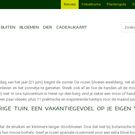
Nieuws
Fotoalbums
Plantengids
T
BUITEN
BLOEMEN
DIER
CADEAUKAART
dag van het jaar (21 juni) begint de zomer. De rozen bloeien weelderig, net al
enleven en het zonnetje te genieten. Steek ook af en toe de handen uit de m
i) niet. In ons tuincentrum in Heist-op-den-berg vind je zeker een mooi of ha
een paar ideeën, plus 11 praktische en inspirerende tuintips voor de maand jun
RIGE TUIN, EEN VAKANTIEGEVOEL OP JE EIGEN 
at de struiken en klimmers langer doorbloeien. Doe dat niet bij botanische b
ks hun mooie bottels. Geef je rozen speciale rozenmest voor een extra bloei-b