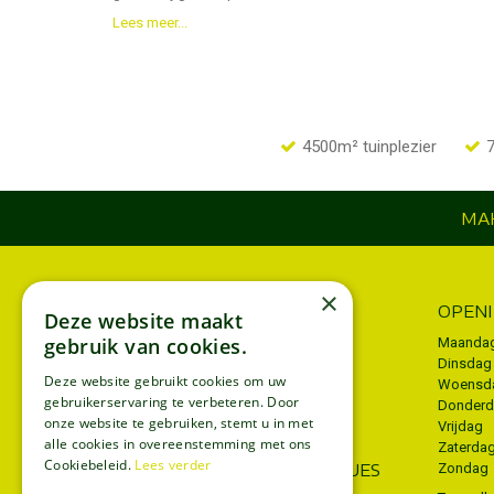
Lees meer...
4500m² tuinplezier
7
MAK
×
INFORMATIE
OPEN
Deze website maakt
gebruik van cookies.
Algemene voorwaarden
Maanda
Dinsdag
Privacy policy
Deze website gebruikt cookies om uw
Woensd
gebruikerservaring te verbeteren. Door
Donder
Disclaimer
onze website te gebruiken, stemt u in met
Vrijdag
Bezorgen
alle cookies in overeenstemming met ons
Zaterda
Cookiebeleid.
Lees verder
WIJ ACCEPTEREN ECOCHEQUES
Zondag