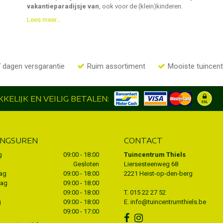
vakantieparadijsje van
, ook voor de (klein)kinderen.
Lees meer...
 dagen versgarantie
Ruim assortiment
Mooiste tuincen
KELIJK EN VEILIG BETALEN:
INGSUREN
CONTACT
g
09:00 - 18:00
Tuincentrum Thiels
Gesloten
Liersesteenweg 68
ag
09:00 - 18:00
2221 Heist-op-den-berg
dag
09:00 - 18:00
09:00 - 18:00
T.
015 22 27 52
g
09:00 - 18:00
E.
info@tuincentrumthiels.be
09:00 - 17:00