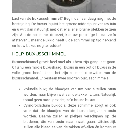
Last van de
buxusschimmel
? Begin dan vandaag nog met de
bestrijding! De buxus is juist het groene middelpunt van uw tuin
en u wilt dan natuurlijk niet dat er allerlei bruine plekken te zien
zijn. Als de schimmel doorzet, kan uw prachtige buxus zelfs
afsterven… maar gelukkig heeft u de schimmel op tijd herkend
en is uw buxus nog te redden!
HELP, BUXUSSCHIMMEL!
Buxusschimmel groeit heel snel als u hem zijn gang laat gaan.
Of u nu een mooie buxushaag, buxus in een pot of buxus in de
volle grond heeft staan; het zijn allemaal doelwitten van de
buxusschimmel. Er bestaan twee soorten buxusschimmels:
Volutella buxi; de blaadjes van uw buxus zullen bruin
worden, maar blijven wel aan de takken zitten. Natuurlijk
totaal geen mooi gezicht, zo’n bruine buxus.
Cylindrocladium buxicola; deze schimmel zorgt er ook
voor dat de blaadjes van de buxus langzaam bruin
worden. Daarna zullen er plekjes verschijnen op de
bladeren, die van bruin naar zwart gaan. Uiteindelijk
zullen alle blaadjes van de takken afvallen én komen er