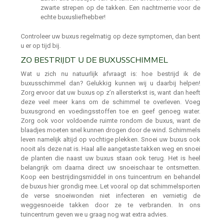
zwarte strepen op de takken. Een nachtmerrie voor de
echte buxusliefhebber!
Controleer uw buxus regelmatig op deze symptomen, dan bent
u er op tijd bij.
ZO BESTRIJDT U DE BUXUSSCHIMMEL
Wat u zich nu natuurlijk afvraagt is: hoe bestrijd ik de
buxusschimmel dan? Gelukkig kunnen wij u daarbij helpen!
Zorg ervoor dat uw buxus op z’n allersterkst is, want dan heeft
deze veel meer kans om de schimmel te overleven. Voeg
buxusgrond en voedingsstoffen toe en geef genoeg water.
Zorg ook voor voldoende ruimte rondom de buxus, want de
blaadjes moeten snel kunnen drogen door de wind. Schimmels
leven namelijk altijd op vochtige plekken. Snoei uw buxus ook
nooit als deze nat is. Haal alle aangetaste takken weg en snoei
de planten die naast uw buxus staan ook terug. Het is heel
belangrijk om daarna direct uw snoeischaar te ontsmetten.
Koop een bestrijdingsmiddel in ons tuincentrum en behandel
de buxus hier grondig mee. Let vooral op dat schimmelsporten
de verse snoeiwonden niet infecteren en vernietig de
weggesnoeide takken door ze te verbranden. In ons
tuincentrum geven we u graag nog wat extra advies.