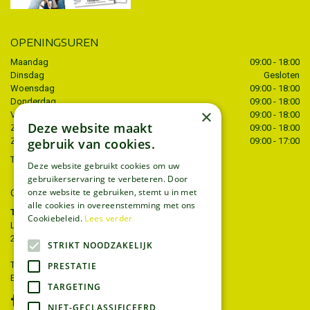
OPENINGSUREN
Maandag
09:00 - 18:00
Dinsdag
Gesloten
Woensdag
09:00 - 18:00
Donderdag
09:00 - 18:00
×
Vrijdag
09:00 - 18:00
Deze website maakt
Zaterdag
09:00 - 18:00
Zondag
09:00 - 17:00
gebruik van cookies.
Toon alle openingstijden
Deze website gebruikt cookies om uw
gebruikerservaring te verbeteren. Door
CONTACT
onze website te gebruiken, stemt u in met
alle cookies in overeenstemming met ons
Tuincentrum Thiels
Cookiebeleid.
Lees verder
Liersesteenweg 68
2221 Heist-op-den-berg
STRIKT NOODZAKELIJK
T.
015 22 27 52
PRESTATIE
E.
info@tuincentrumthiels.be
TARGETING
NIET-GECLASSIFICEERD