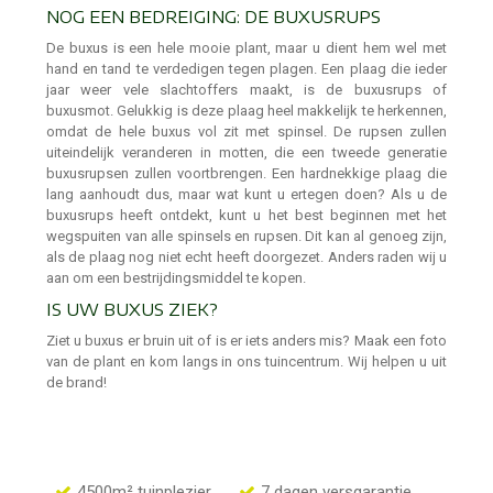
NOG EEN BEDREIGING: DE BUXUSRUPS
De buxus is een hele mooie plant, maar u dient hem wel met
hand en tand te verdedigen tegen plagen. Een plaag die ieder
jaar weer vele slachtoffers maakt, is de buxusrups of
buxusmot. Gelukkig is deze plaag heel makkelijk te herkennen,
omdat de hele buxus vol zit met spinsel. De rupsen zullen
uiteindelijk veranderen in motten, die een tweede generatie
buxusrupsen zullen voortbrengen. Een hardnekkige plaag die
lang aanhoudt dus, maar wat kunt u ertegen doen? Als u de
buxusrups heeft ontdekt, kunt u het best beginnen met het
wegspuiten van alle spinsels en rupsen. Dit kan al genoeg zijn,
als de plaag nog niet echt heeft doorgezet. Anders raden wij u
aan om een bestrijdingsmiddel te kopen.
IS UW BUXUS ZIEK?
Ziet u buxus er bruin uit of is er iets anders mis? Maak een foto
van de plant en kom langs in ons tuincentrum. Wij helpen u uit
de brand!
4500m² tuinplezier
7 dagen versgarantie