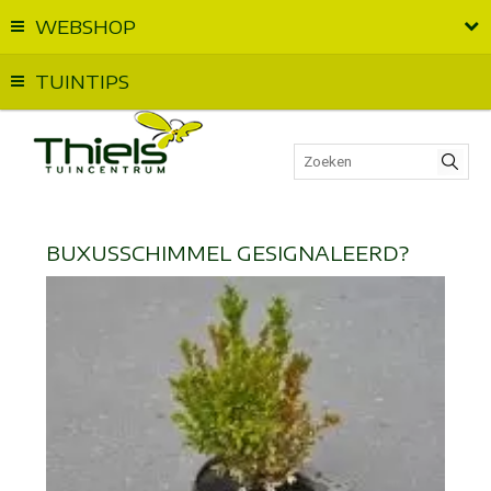
WEBSHOP
Vandaag geopend van
09:00
t.e.m.
18:00
TUINTIPS
BUXUSSCHIMMEL GESIGNALEERD?