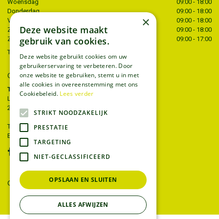
Woensdag
09:00 - 18:00
Donderdag
09:00 - 18:00
×
Vrijdag
09:00 - 18:00
Deze website maakt
Zaterdag
09:00 - 18:00
gebruik van cookies.
Zondag
09:00 - 17:00
Toon alle openingstijden
Deze website gebruikt cookies om uw
gebruikerservaring te verbeteren. Door
CONTACT
onze website te gebruiken, stemt u in met
alle cookies in overeenstemming met ons
Tuincentrum Thiels
Cookiebeleid.
Lees verder
Liersesteenweg 68
2221 Heist-op-den-berg
STRIKT NOODZAKELIJK
T.
015 22 27 52
PRESTATIE
E.
info@tuincentrumthiels.be
TARGETING
NIET-GECLASSIFICEERD
OPSLAAN EN SLUITEN
GEEF UW MENING
ALLES AFWIJZEN