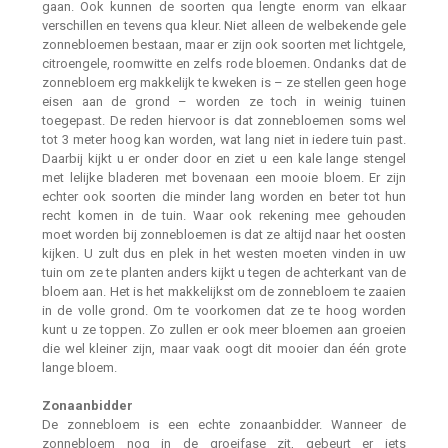
gaan. Ook kunnen de soorten qua lengte enorm van elkaar
verschillen en tevens qua kleur. Niet alleen de welbekende gele
zonnebloemen bestaan, maar er zijn ook soorten met lichtgele,
citroengele, roomwitte en zelfs rode bloemen. Ondanks dat de
zonnebloem erg makkelijk te kweken is – ze stellen geen hoge
eisen aan de grond – worden ze toch in weinig tuinen
toegepast. De reden hiervoor is dat zonnebloemen soms wel
tot 3 meter hoog kan worden, wat lang niet in iedere tuin past.
Daarbij kijkt u er onder door en ziet u een kale lange stengel
met lelijke bladeren met bovenaan een mooie bloem. Er zijn
echter ook soorten die minder lang worden en beter tot hun
recht komen in de tuin. Waar ook rekening mee gehouden
moet worden bij zonnebloemen is dat ze altijd naar het oosten
kijken. U zult dus en plek in het westen moeten vinden in uw
tuin om ze te planten anders kijkt u tegen de achterkant van de
bloem aan. Het is het makkelijkst om de zonnebloem te zaaien
in de volle grond. Om te voorkomen dat ze te hoog worden
kunt u ze toppen. Zo zullen er ook meer bloemen aan groeien
die wel kleiner zijn, maar vaak oogt dit mooier dan één grote
lange bloem.
Zonaanbidder
De zonnebloem is een echte zonaanbidder. Wanneer de
zonnebloem nog in de groeifase zit, gebeurt er iets