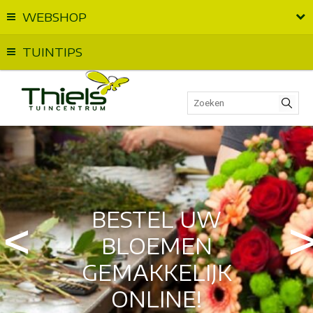
WEBSHOP
Vandaag geopend van
09:00
t.e.m.
17:00
TUINTIPS
BESTEL UW
BLOEMEN
GEMAKKELIJK
ONLINE!