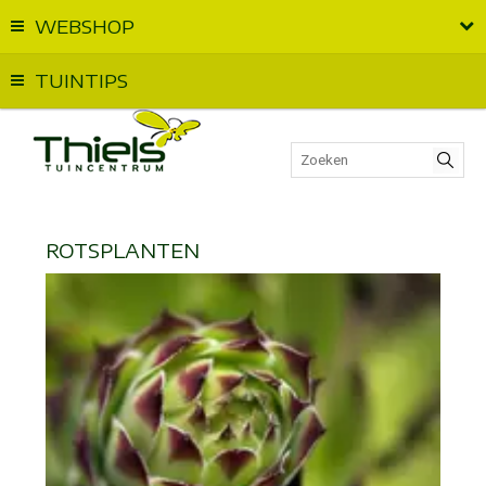
WEBSHOP
Vandaag geopend van
09:00
t.e.m.
18:00
TUINTIPS
ROTSPLANTEN