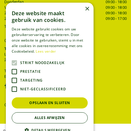
Donderdag
09:00 - 18:00
×
Vrijdag
09:00 - 18:00
Deze website maakt
Zaterdag
09:00 - 18:00
gebruik van cookies.
Zondag
09:00 - 17:00
Toon alle openingstijden
Deze website gebruikt cookies om uw
gebruikerservaring te verbeteren. Door
CONTACT
onze website te gebruiken, stemt u in met
alle cookies in overeenstemming met ons
Tuincentrum Thiels
Cookiebeleid.
Lees verder
Liersesteenweg 68
2221 Heist-op-den-berg
STRIKT NOODZAKELIJK
T.
015 22 27 52
PRESTATIE
E.
info@tuincentrumthiels.be
TARGETING
NIET-GECLASSIFICEERD
OPSLAAN EN SLUITEN
GEEF UW MENING
ALLES AFWIJZEN
DETAILS WEERGEVEN
© Tuincentrum Thiels