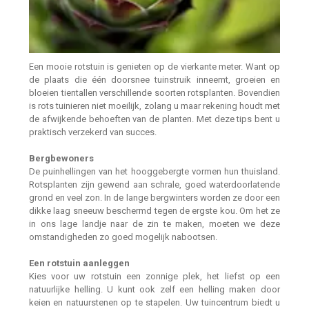
Een mooie rotstuin is genieten op de vierkante meter. Want op
de plaats die één doorsnee tuinstruik inneemt, groeien en
bloeien tientallen verschillende soorten rotsplanten. Bovendien
is rots tuinieren niet moeilijk, zolang u maar rekening houdt met
de afwijkende behoeften van de planten. Met deze tips bent u
praktisch verzekerd van succes.
Bergbewoners
De puinhellingen van het hooggebergte vormen hun thuisland.
Rotsplanten zijn gewend aan schrale, goed waterdoorlatende
grond en veel zon. In de lange bergwinters worden ze door een
dikke laag sneeuw beschermd tegen de ergste kou. Om het ze
in ons lage landje naar de zin te maken, moeten we deze
omstandigheden zo goed mogelijk nabootsen.
Een rotstuin aanleggen
Kies voor uw rotstuin een zonnige plek, het liefst op een
natuurlijke helling. U kunt ook zelf een helling maken door
keien en natuurstenen op te stapelen. Uw tuincentrum biedt u