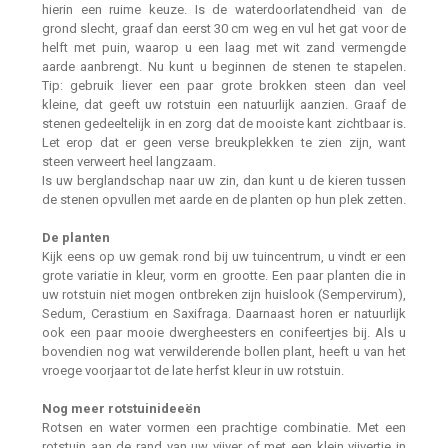
hierin een ruime keuze. Is de waterdoorlatendheid van de
grond slecht, graaf dan eerst 30 cm weg en vul het gat voor de
helft met puin, waarop u een laag met wit zand vermengde
aarde aanbrengt. Nu kunt u beginnen de stenen te stapelen.
Tip: gebruik liever een paar grote brokken steen dan veel
kleine, dat geeft uw rotstuin een natuurlijk aanzien. Graaf de
stenen gedeeltelijk in en zorg dat de mooiste kant zichtbaar is.
Let erop dat er geen verse breukplekken te zien zijn, want
steen verweert heel langzaam.
Is uw berglandschap naar uw zin, dan kunt u de kieren tussen
de stenen opvullen met aarde en de planten op hun plek zetten.
De planten
Kijk eens op uw gemak rond bij uw tuincentrum, u vindt er een
grote variatie in kleur, vorm en grootte. Een paar planten die in
uw rotstuin niet mogen ontbreken zijn huislook (Sempervirum),
Sedum, Cerastium en Saxifraga. Daarnaast horen er natuurlijk
ook een paar mooie dwergheesters en conifeertjes bij. Als u
bovendien nog wat verwilderende bollen plant, heeft u van het
vroege voorjaar tot de late herfst kleur in uw rotstuin.
Nog meer rotstuinideeën
Rotsen en water vormen een prachtige combinatie. Met een
rotstuin aan de rand van uw vijver of met een klein vijvertje in