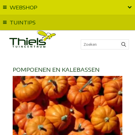
WEBSHOP
Vandaag geopend van
09:00
t.e.m.
18:00
TUINTIPS
POMPOENEN EN KALEBASSEN