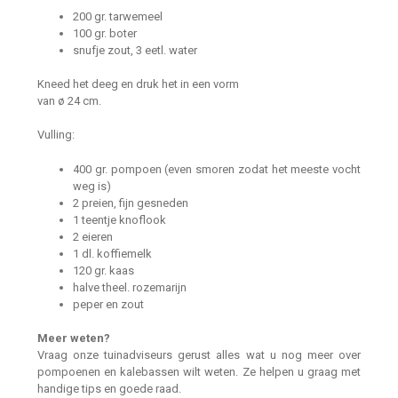
200 gr. tarwemeel
100 gr. boter
snufje zout, 3 eetl. water
Kneed het deeg en druk het in een vorm
van ø 24 cm.
Vulling:
400 gr. pompoen (even smoren zodat het meeste vocht
weg is)
2 preien, fijn gesneden
1 teentje knoflook
2 eieren
1 dl. koffiemelk
120 gr. kaas
halve theel. rozemarijn
peper en zout
Meer weten?
Vraag onze tuinadviseurs gerust alles wat u nog meer over
pompoenen en kalebassen wilt weten. Ze helpen u graag met
handige tips en goede raad.