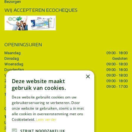
Bezorgen
WIJ ACCEPTEREN ECOCHEQUES
OPENINGSUREN
Maandag
09:00 - 18:00
Dinsdag
Gesloten
Woensdag
09:00 - 18:00
Donderdag
09:00 - 18:00
×
Vrijdag
09:00 - 18:00
Deze website maakt
Zaterdag
09:00 - 18:00
gebruik van cookies.
Zondag
09:00 - 17:00
Toon alle openingstijden
Deze website gebruikt cookies om uw
gebruikerservaring te verbeteren. Door
CONTACT
onze website te gebruiken, stemt u in met
alle cookies in overeenstemming met ons
Tuincentrum Thiels
Cookiebeleid.
Lees verder
Liersesteenweg 68
2221 Heist-op-den-berg
STRIKT NOODZAKELIJK