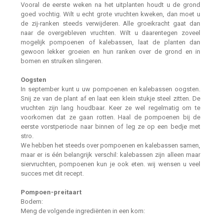
Vooral de eerste weken na het uitplanten houdt u de grond
goed vochtig. Wilt u echt grote vruchten kweken, dan moet u
de zij-ranken steeds verwijderen. Alle groeikracht gaat dan
naar de overgebleven vruchten. Wilt u daarentegen zoveel
mogelijk pompoenen of kalebassen, laat de planten dan
gewoon lekker groeien en hun ranken over de grond en in
bomen en struiken slingeren.
Oogsten
In september kunt u uw pompoenen en kalebassen oogsten.
Snij ze van de plant af en laat een klein stukje steel zitten. De
vruchten zijn lang houdbaar. Keer ze wel regelmatig om te
voorkomen dat ze gaan rotten. Haal de pompoenen bij de
eerste vorstperiode naar binnen of leg ze op een bedje met
stro.
We hebben het steeds over pompoenen en kalebassen samen,
maar er is één belangrijk verschil: kalebassen zijn alleen maar
siervruchten, pompoenen kun je ook eten. wij wensen u veel
succes met dit recept.
Pompoen-preitaart
Bodem:
Meng de volgende ingrediënten in een kom: