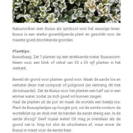
Natuurvolken zien Buxus als symbool voor het eeuwige leven.
Buxus is een sterke groenblijvende plant en geschikt voor de
meeste goed doorlatende gronden.
Planttips:
Buxushaag: Zet 7 planten op een strekkende meter. Buxusvorm:
Neem voor een blok of cirkel van 35 x 35 vijf planten in het
vierkant.
Bereid de grond voor planten goed voor. Maak de aarde los en
verbeter deze met compost of potgrond (en vermeng dit met
de tuinaarde). Zet de Buxus voor het planten een half uur in een
emmer water, zodat ze zich goed vol kunnen zuigen.
Haal de planten uit de pot en maak de wortels een beetje los.
Plant de Buxusplantjes op hoogte pot, vul de ruimte rondom de
wortelkluit op en druk met de handen de aarde stevig aan. Is de
aarde droog? Geef royaal water! Dit mag je overslaan als de
grond nat is. Knip tot slot de uitschieters af, maar snoei de
Buxus in maart voor de eerste keer.