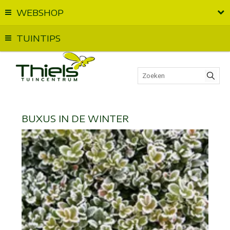
WEBSHOP
Vandaag geopend van
09:00
t.e.m.
18:00
TUINTIPS
BUXUS IN DE WINTER