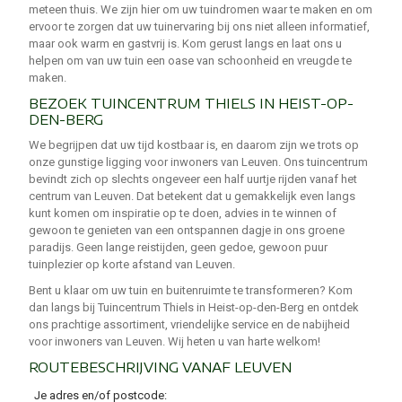
meteen thuis. We zijn hier om uw tuindromen waar te maken en om
ervoor te zorgen dat uw tuinervaring bij ons niet alleen informatief,
maar ook warm en gastvrij is. Kom gerust langs en laat ons u
helpen om van uw tuin een oase van schoonheid en vreugde te
maken.
BEZOEK TUINCENTRUM THIELS IN HEIST-OP-
DEN-BERG
We begrijpen dat uw tijd kostbaar is, en daarom zijn we trots op
onze gunstige ligging voor inwoners van Leuven. Ons tuincentrum
bevindt zich op slechts ongeveer een half uurtje rijden vanaf het
centrum van Leuven. Dat betekent dat u gemakkelijk even langs
kunt komen om inspiratie op te doen, advies in te winnen of
gewoon te genieten van een ontspannen dagje in ons groene
paradijs. Geen lange reistijden, geen gedoe, gewoon puur
tuinplezier op korte afstand van Leuven.
Bent u klaar om uw tuin en buitenruimte te transformeren? Kom
dan langs bij Tuincentrum Thiels in Heist-op-den-Berg en ontdek
ons prachtige assortiment, vriendelijke service en de nabijheid
voor inwoners van Leuven. Wij heten u van harte welkom!
ROUTEBESCHRIJVING VANAF LEUVEN
Je adres en/of postcode
: