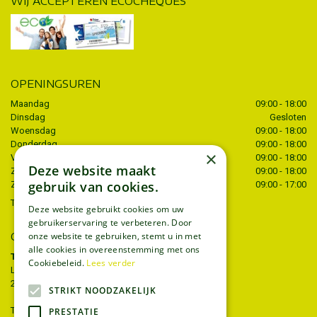
WIJ ACCEPTEREN ECOCHEQUES
OPENINGSUREN
Maandag
09:00 - 18:00
Dinsdag
Gesloten
Woensdag
09:00 - 18:00
Donderdag
09:00 - 18:00
×
Vrijdag
09:00 - 18:00
Deze website maakt
Zaterdag
09:00 - 18:00
gebruik van cookies.
Zondag
09:00 - 17:00
Toon alle openingstijden
Deze website gebruikt cookies om uw
gebruikerservaring te verbeteren. Door
onze website te gebruiken, stemt u in met
CONTACT
alle cookies in overeenstemming met ons
Tuincentrum Thiels
Cookiebeleid.
Lees verder
Liersesteenweg 68
2221 Heist-op-den-berg
STRIKT NOODZAKELIJK
T.
015 22 27 52
PRESTATIE