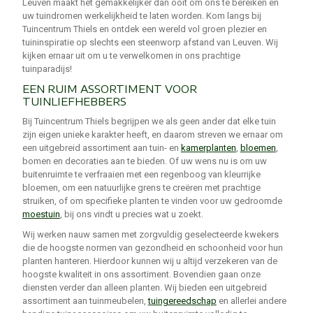
Leuven maakt het gemakkelijker dan ooit om ons te bereiken en
uw tuindromen werkelijkheid te laten worden. Kom langs bij
Tuincentrum Thiels en ontdek een wereld vol groen plezier en
tuininspiratie op slechts een steenworp afstand van Leuven. Wij
kijken ernaar uit om u te verwelkomen in ons prachtige
tuinparadijs!
EEN RUIM ASSORTIMENT VOOR
TUINLIEFHEBBERS
Bij Tuincentrum Thiels begrijpen we als geen ander dat elke tuin
zijn eigen unieke karakter heeft, en daarom streven we ernaar om
een uitgebreid assortiment aan tuin- en
kamerplanten
,
bloemen
,
bomen en decoraties aan te bieden. Of uw wens nu is om uw
buitenruimte te verfraaien met een regenboog van kleurrijke
bloemen, om een natuurlijke grens te creëren met prachtige
struiken, of om specifieke planten te vinden voor uw gedroomde
moestuin
, bij ons vindt u precies wat u zoekt.
Wij werken nauw samen met zorgvuldig geselecteerde kwekers
die de hoogste normen van gezondheid en schoonheid voor hun
planten hanteren. Hierdoor kunnen wij u altijd verzekeren van de
hoogste kwaliteit in ons assortiment. Bovendien gaan onze
diensten verder dan alleen planten. Wij bieden een uitgebreid
assortiment aan tuinmeubelen,
tuingereedschap
en allerlei andere