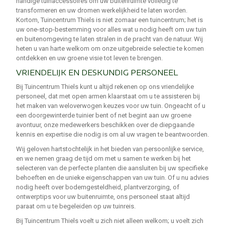
handige tuinaccessoires om uw buitenruimte volledig te
transformeren en uw dromen werkelijkheid te laten worden.
Kortom, Tuincentrum Thiels is niet zomaar een tuincentrum; het is
uw one-stop-bestemming voor alles wat u nodig heeft om uw tuin
en buitenomgeving te laten stralen in de pracht van de natuur. Wij
heten u van harte welkom om onze uitgebreide selectie te komen
ontdekken en uw groene visie tot leven te brengen.
VRIENDELIJK EN DESKUNDIG PERSONEEL
Bij Tuincentrum Thiels kunt u altijd rekenen op ons vriendelijke
personeel, dat met open armen klaarstaat om u te assisteren bij
het maken van weloverwogen keuzes voor uw tuin. Ongeacht of u
een doorgewinterde tuinier bent of net begint aan uw groene
avontuur, onze medewerkers beschikken over de diepgaande
kennis en expertise die nodig is om al uw vragen te beantwoorden.
Wij geloven hartstochtelijk in het bieden van persoonlijke service,
en we nemen graag de tijd om met u samen te werken bij het
selecteren van de perfecte planten die aansluiten bij uw specifieke
behoeften en de unieke eigenschappen van uw tuin. Of u nu advies
nodig heeft over bodemgesteldheid, plantverzorging, of
ontwerptips voor uw buitenruimte, ons personeel staat altijd
paraat om u te begeleiden op uw tuinreis.
Bij Tuincentrum Thiels voelt u zich niet alleen welkom; u voelt zich