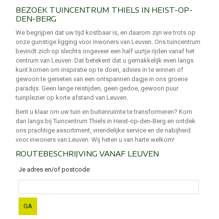
BEZOEK TUINCENTRUM THIELS IN HEIST-OP-
DEN-BERG
We begrijpen dat uw tijd kostbaar is, en daarom zijn we trots op
onze gunstige ligging voor inwoners van Leuven. Ons tuincentrum
bevindt zich op slechts ongeveer een half uurtje rijden vanaf het
centrum van Leuven. Dat betekent dat u gemakkelijk even langs
kunt komen om inspiratie op te doen, advies in te winnen of
gewoon te genieten van een ontspannen dagje in ons groene
paradijs. Geen lange reistijden, geen gedoe, gewoon puur
tuinplezier op korte afstand van Leuven.
Bent u klaar om uw tuin en buitenruimte te transformeren? Kom
dan langs bij Tuincentrum Thiels in Heist-op-den-Berg en ontdek
ons prachtige assortiment, vriendelijke service en de nabijheid
voor inwoners van Leuven. Wij heten u van harte welkom!
ROUTEBESCHRIJVING VANAF LEUVEN
Je adres en/of postcode
: