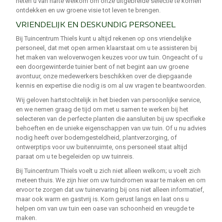
heten u van harte welkom om onze uitgebreide selectie te komen
ontdekken en uw groene visie tot leven te brengen.
VRIENDELIJK EN DESKUNDIG PERSONEEL
Bij Tuincentrum Thiels kunt u altijd rekenen op ons vriendelijke
personeel, dat met open armen klaarstaat om u te assisteren bij
het maken van weloverwogen keuzes voor uw tuin. Ongeacht of u
een doorgewinterde tuinier bent of net begint aan uw groene
avontuur, onze medewerkers beschikken over de diepgaande
kennis en expertise die nodig is om al uw vragen te beantwoorden.
Wij geloven hartstochtelijk in het bieden van persoonlijke service,
en we nemen graag de tijd om met u samen te werken bij het
selecteren van de perfecte planten die aansluiten bij uw specifieke
behoeften en de unieke eigenschappen van uw tuin. Of u nu advies
nodig heeft over bodemgesteldheid, plantverzorging, of
ontwerptips voor uw buitenruimte, ons personeel staat altijd
paraat om u te begeleiden op uw tuinreis.
Bij Tuincentrum Thiels voelt u zich niet alleen welkom; u voelt zich
meteen thuis. We zijn hier om uw tuindromen waar te maken en om
ervoor te zorgen dat uw tuinervaring bij ons niet alleen informatief,
maar ook warm en gastvrij is. Kom gerust langs en laat ons u
helpen om van uw tuin een oase van schoonheid en vreugde te
maken.