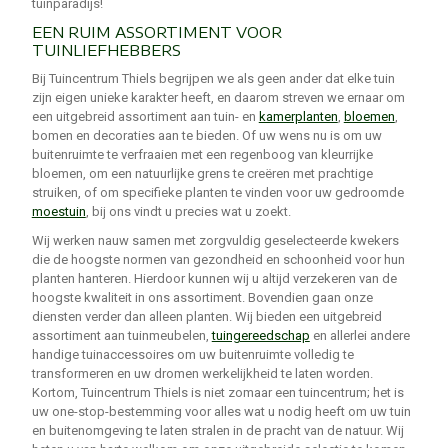
tuinparadijs!
EEN RUIM ASSORTIMENT VOOR
TUINLIEFHEBBERS
Bij Tuincentrum Thiels begrijpen we als geen ander dat elke tuin
zijn eigen unieke karakter heeft, en daarom streven we ernaar om
een uitgebreid assortiment aan tuin- en
kamerplanten
,
bloemen
,
bomen en decoraties aan te bieden. Of uw wens nu is om uw
buitenruimte te verfraaien met een regenboog van kleurrijke
bloemen, om een natuurlijke grens te creëren met prachtige
struiken, of om specifieke planten te vinden voor uw gedroomde
moestuin
, bij ons vindt u precies wat u zoekt.
Wij werken nauw samen met zorgvuldig geselecteerde kwekers
die de hoogste normen van gezondheid en schoonheid voor hun
planten hanteren. Hierdoor kunnen wij u altijd verzekeren van de
hoogste kwaliteit in ons assortiment. Bovendien gaan onze
diensten verder dan alleen planten. Wij bieden een uitgebreid
assortiment aan tuinmeubelen,
tuingereedschap
en allerlei andere
handige tuinaccessoires om uw buitenruimte volledig te
transformeren en uw dromen werkelijkheid te laten worden.
Kortom, Tuincentrum Thiels is niet zomaar een tuincentrum; het is
uw one-stop-bestemming voor alles wat u nodig heeft om uw tuin
en buitenomgeving te laten stralen in de pracht van de natuur. Wij