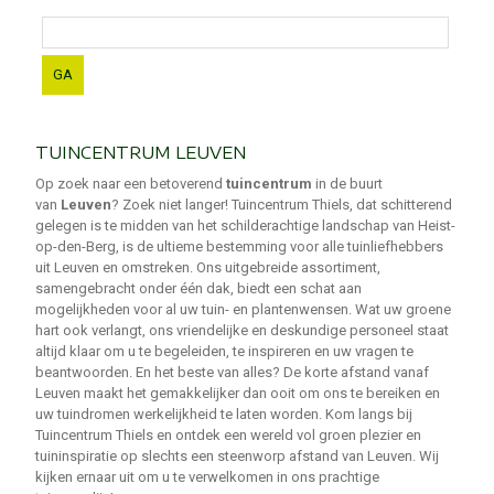
TUINCENTRUM LEUVEN
Op zoek naar een betoverend
tuincentrum
in de buurt
van
Leuven
? Zoek niet langer! Tuincentrum Thiels, dat schitterend
gelegen is te midden van het schilderachtige landschap van Heist-
op-den-Berg, is de ultieme bestemming voor alle tuinliefhebbers
uit Leuven en omstreken. Ons uitgebreide assortiment,
samengebracht onder één dak, biedt een schat aan
mogelijkheden voor al uw tuin- en plantenwensen. Wat uw groene
hart ook verlangt, ons vriendelijke en deskundige personeel staat
altijd klaar om u te begeleiden, te inspireren en uw vragen te
beantwoorden. En het beste van alles? De korte afstand vanaf
Leuven maakt het gemakkelijker dan ooit om ons te bereiken en
uw tuindromen werkelijkheid te laten worden. Kom langs bij
Tuincentrum Thiels en ontdek een wereld vol groen plezier en
tuininspiratie op slechts een steenworp afstand van Leuven. Wij
kijken ernaar uit om u te verwelkomen in ons prachtige