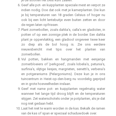
je de soorten het best kunt zaaien.
Geef alle pot- en kuipplanten speciale mest en verpot ze
indien nodig. Doe dat ook met je kamerplanten. Die kun
je bij temperaturen van 18 graden Celsius of hoger nu
ook bij een licht lentebuitje even buiten zetten en door
de regen laten opfrissen.
Plant zomerbollen, zoals dahlia’s, calla's en gladiolen, in
potten of op een zonnige plek in de border. Een dahlia
plant je oppervlakkig, een gladiool ongeveer twee keer
zo diep als de bol hoog is. Zie ons eerdere
nieuwsbericht met tips over het planten van
zomerbollen.
Vul potten, bakken en hangmanden met eenjarige
zomerbloeiers of 'perkgoed', zoals lobelia’s, petunia’s,
surfinia’s, vlijtige liesjes, margrieten, senetti’s, verbena’s
en potgeraniums (Pelargoniums). Deze kun je in ons
tuincentrum in Heist-op-den-berg nu voordelig geprijsd
en in grote hoeveelheden inslaan.
Geef met name pot- en kuipplanten regelmatig water
wanneer het lange tijd droog blijft en de temperaturen
stijgen. Zet waterschotels onder je potplanten, als je dat
nog niet gedaan hebt.
Laat het niet te warm worden in de kas. Bekalk de ramen
van de kas of span er speciaal schaduwdoek over.