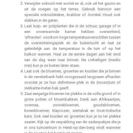
Verwijder onkruid met wortel en al, ook uit het gazon en
uit de voegen op het terras. Gebruik hiervoor een
speciale onkruidsteker, -krabber of -borstel. Houd ook
slakken in de gaten.
Laat kuip- en potplanten die in de schuur, garage of in
een onverwarmde kamer hebben overwinterd,
‘afharden’: voorkom hoge temperatuurverschillen tussen
de overwinteringsplek en de buitenlucht en laat ze
geleidelijk aan de temperatuur in de tuin of op het
balkon wennen. Haal ze de eerste dagen aan het eind
van de dag weer naar binnen. Na IJsheiligen (medio
mei) kun je ze buiten laten staan.
Laat ook de bloemen, groenten en kruiden die je binnen
in de vensterbank hebt voorgezaaid langzaam afharden
voordat je ze hun definitieve plek in de (moes)tuin of
vierkante-meter-bak geeft.
Zaai eenjarige bloemen ter plekke in de volle grond of in
grote potten of bloembakken. Denk aan Afrikaantjes,
cosmea, zonnebloemen, goudsbloemen,
korenbloemen, klaprozen, siertabak en Oost-Indische
kers. Ook veel kruiden en groenten kun je nu ter plekke
zaaien. Kijk op de verpakking van de zadenpakjes die je
in ons tuincentrum in Heist-op-den-berg vindt wanneer