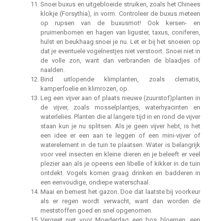
Snoei buxus en uitgebloeide struiken, zoals het Chinees
klokje (Forsythia), in vorm. Controleer de buxus meteen
op rupsen van de buxusmot! Ook kersen- en
pruimenbomen en hagen van liguster, taxus, coniferen,
hulst en beukhaag snoei je nu. Let er bij het snoeien op
dat je eventuele vogelnestjes niet verstoort. Snoei niet in
de volle zon, want dan verbranden de blaadjes of
naalden.
Bind uitlopende klimplanten, zoals clematis,
kamperfoelie en klimrozen, op.
Leg een vijver aan of plaats nieuwe (zuurstof)planten in
de vijver, zoals mosselplantjes, waterhyacinten en
waterlelies. Planten die al langere tijd in en rond de vijver
staan kun je nu splitsen. Als je geen vijver hebt, is het
een idee er een aan te leggen of een mini-vijver of
waterelement in de tuin te plaatsen. Water is belangrijk
voor veel insecten en kleine dieren en je beleeft er veel
plezier aan als je opeens een libelle of kikker in de tuin
ontdekt. Vogels komen graag drinken en badderen in
een eenvoudige, ondiepe waterschaal.
Maai en bemest het gazon. Doe dat laatste bij voorkeur
als er regen wordt verwacht, want dan worden de
meststoffen goed en snel opgenomen.
Vergeet niet voor Moederdag een bos bloemen, een