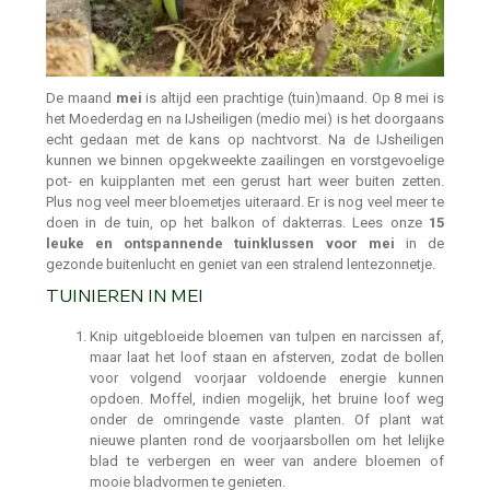
De maand
mei
is altijd een prachtige (tuin)maand. Op 8 mei is
het Moederdag en na IJsheiligen (medio mei) is het doorgaans
echt gedaan met de kans op nachtvorst. Na de IJsheiligen
kunnen we binnen opgekweekte zaailingen en vorstgevoelige
pot- en kuipplanten met een gerust hart weer buiten zetten.
Plus nog veel meer bloemetjes uiteraard. Er is nog veel meer te
doen in de tuin, op het balkon of dakterras. Lees onze
15
leuke en ontspannende tuinklussen voor mei
in de
gezonde buitenlucht en geniet van een stralend lentezonnetje.
TUINIEREN IN MEI
Knip uitgebloeide bloemen van tulpen en narcissen af,
maar laat het loof staan en afsterven, zodat de bollen
voor volgend voorjaar voldoende energie kunnen
opdoen. Moffel, indien mogelijk, het bruine loof weg
onder de omringende vaste planten. Of plant wat
nieuwe planten rond de voorjaarsbollen om het lelijke
blad te verbergen en weer van andere bloemen of
mooie bladvormen te genieten.