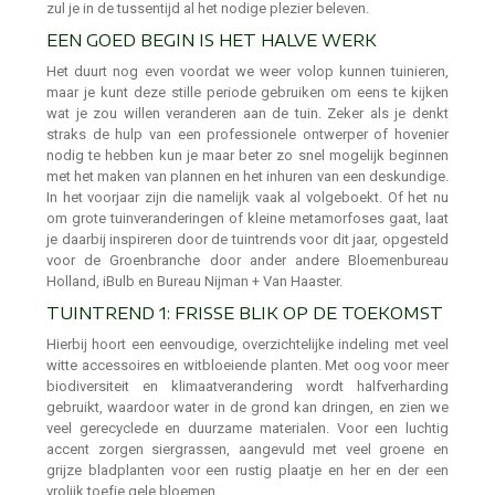
zul je in de tussentijd al het nodige plezier beleven.
EEN GOED BEGIN IS HET HALVE WERK
Het duurt nog even voordat we weer volop kunnen tuinieren,
maar je kunt deze stille periode gebruiken om eens te kijken
wat je zou willen veranderen aan de tuin. Zeker als je denkt
straks de hulp van een professionele ontwerper of hovenier
nodig te hebben kun je maar beter zo snel mogelijk beginnen
met het maken van plannen en het inhuren van een deskundige.
In het voorjaar zijn die namelijk vaak al volgeboekt. Of het nu
om grote tuinveranderingen of kleine metamorfoses gaat, laat
je daarbij inspireren door de tuintrends voor dit jaar, opgesteld
voor de Groenbranche door ander andere Bloemenbureau
Holland, iBulb en Bureau Nijman + Van Haaster.
TUINTREND 1: FRISSE BLIK OP DE TOEKOMST
Hierbij hoort een eenvoudige, overzichtelijke indeling met veel
witte accessoires en witbloeiende planten. Met oog voor meer
biodiversiteit en klimaatverandering wordt halfverharding
gebruikt, waardoor water in de grond kan dringen, en zien we
veel gerecyclede en duurzame materialen. Voor een luchtig
accent zorgen siergrassen, aangevuld met veel groene en
grijze bladplanten voor een rustig plaatje en her en der een
vrolijk toefje gele bloemen.