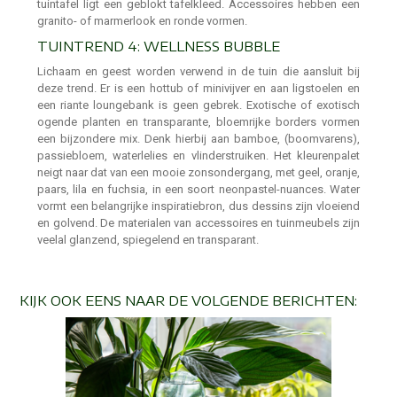
tuintafel ligt een geblokt tafelkleed. Accessoires hebben een
granito- of marmerlook en ronde vormen.
TUINTREND 4: WELLNESS BUBBLE
Lichaam en geest worden verwend in de tuin die aansluit bij
deze trend. Er is een hottub of minivijver en aan ligstoelen en
een riante loungebank is geen gebrek. Exotische of exotisch
ogende planten en transparante, bloemrijke borders vormen
een bijzondere mix. Denk hierbij aan bamboe, (boomvarens),
passiebloem, waterlelies en vlinderstruiken. Het kleurenpalet
neigt naar dat van een mooie zonsondergang, met geel, oranje,
paars, lila en fuchsia, in een soort neonpastel-nuances. Water
vormt een belangrijke inspiratiebron, dus dessins zijn vloeiend
en golvend. De materialen van accessoires en tuinmeubels zijn
veelal glanzend, spiegelend en transparant.
KIJK OOK EENS NAAR DE VOLGENDE BERICHTEN: