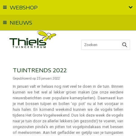
WEBSHOP
Vandaag geopend van
09:00
t.e.m.
17:00
NIEUWS
TUINTRENDS 2022
Gepubliceerd op
25 januari 2022
In januari valt er helaas nog niet veel te doen in de tuin. Binnen
kunnen we het wel al lekker groen maken (zie onze eerdere
nieuwsberichten over populaire kamerplanten). Daarnaast kun
je met bossen tulpen en bollen 'op pot' nu al het voorjaar in
huis halen. En komend weekend kunnen we de vogels tellen
tijdens Het Grote Vogelweekend. Dus lok deze week de vogels
naar je tuin door ze allerlei lekkers (en gezonds!) te voeren, van
ongezouten pinda's en pitten tot vogelpindakaas met bessen
of meelwormen. Aan het gefladder en getjilp van je tuingasten