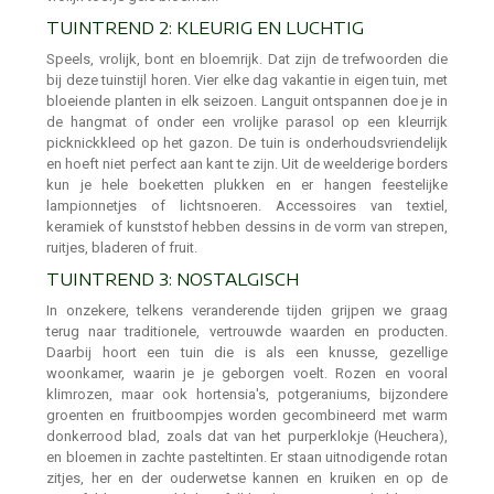
TUINTREND 2: KLEURIG EN LUCHTIG
Speels, vrolijk, bont en bloemrijk. Dat zijn de trefwoorden die
bij deze tuinstijl horen. Vier elke dag vakantie in eigen tuin, met
bloeiende planten in elk seizoen. Languit ontspannen doe je in
de hangmat of onder een vrolijke parasol op een kleurrijk
picknickkleed op het gazon. De tuin is onderhoudsvriendelijk
en hoeft niet perfect aan kant te zijn. Uit de weelderige borders
kun je hele boeketten plukken en er hangen feestelijke
lampionnetjes of lichtsnoeren. Accessoires van textiel,
keramiek of kunststof hebben dessins in de vorm van strepen,
ruitjes, bladeren of fruit.
TUINTREND 3: NOSTALGISCH
In onzekere, telkens veranderende tijden grijpen we graag
terug naar traditionele, vertrouwde waarden en producten.
Daarbij hoort een tuin die is als een knusse, gezellige
woonkamer, waarin je je geborgen voelt. Rozen en vooral
klimrozen, maar ook hortensia's, potgeraniums, bijzondere
groenten en fruitboompjes worden gecombineerd met warm
donkerrood blad, zoals dat van het purperklokje (Heuchera),
en bloemen in zachte pasteltinten. Er staan uitnodigende rotan
zitjes, her en der ouderwetse kannen en kruiken en op de