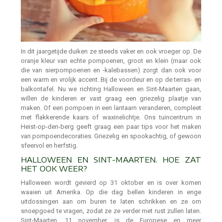
In dit jaargetijde duiken ze steeds vaker en ook vroeger op. De
oranje kleur van echte pompoenen, groot en klein (maar ook
die van sierpompoenen en -kalebassen) zorgt dan ook voor
een warm en vrolijk accent. Bij de voordeur en op de terras- en
balkontafel. Nu we richting Halloween en Sint-Maarten gaan,
willen de kinderen er vast graag een griezelig plaatje van
maken. Of een pompoen in een lantaarn veranderen, compleet
met flakkerende kaars of waxinelichtje. Ons tuincentrum in
Heist-op-den-berg geeft graag een paar tips voor het maken
van pompoendecoraties. Griezelig en spookachtig, of gewoon
sfeervol en herfstig.
HALLOWEEN EN SINT-MAARTEN. HOE ZAT
HET OOK WEER?
Halloween wordt gevierd op 31 oktober en is over komen
waaien uit Amerika. Op die dag bellen kinderen in enge
uitdossingen aan om buren te laten schrikken en ze om
snoepgoed te vragen, zodat ze ze verder met rust zullen laten.
Sint-Maarten, 11 november, is de Europese en meer