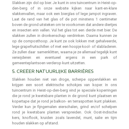
Slakken zijn dol op bier. Je kunt in ons tuincentrum in Heist-op-
den-berg of in onze website kijken naar kant-en-klare
slakkenvallen, maar ook een bierglas of lege jampot ingraven.
Laat de rand van het glas of de pot minstens 1 centimeter
boven de grond uitsteken om te voorkomen dat andere diertjes
en insecten erin vallen. Vul het glas tot een derde met bier. De
slakken zullen in dronkenschap verdrinken. Daarna kunnen ze
op de composthoop. Je kunt ze ook lokken met gehalveerde,
lege grapefruitschillen of met een hoopje kool- of slabladeren.
Ze zullen daar samenklitten, waarna je ze allemaal tegelijk kunt
verwijderen en eventueel ergens in een park of
gemeenteplantsoen verderop kunt uitzetten.
5. CREËER NATUURLIJKE BARRIÈRES
Slakken houden niet van droge, scherpe oppervlakken en
krijgen een soort elektrische schokjes van koper. In ons
tuincentrum in Heist-op-den-berg vind je speciale koperringen
die je rond je kwetsbare planten in de grond kunt plaatsen en
kopertape dat je rond je balkon- en terraspotten kunt plakken.
Verder kun je fijngemalen eierschalen, grind en/of schelpen
rond je kwetsbare planten verspreiden. Ook Oost-Indische
kers, knoflook, kruiden zoals lavendel, munt, salie en tijm
houden slakken op afstand.