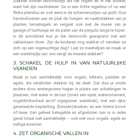
Slakken komen tevoorschijn als het regent en in het donker,
want het zijn nachtdieren. Ga in een lichte regenbui of na een
flinke plensbui en ook eens in de schemeruurtjes op jacht. Doe
handschoenen aan en pluk de huisjes- en naaktslakken van je
planten, terrastegels en vergeet ook niet de muren van je
garage of tuinhuisje en de palen van de pergola langs te lopen.
In de avonduren kun je dat desnoods gewapend met een
zaklantaarn doen. Zijn de kinderen nog wakker of vervelen ze
zich op een regenachtige dag? Laat ze meehelpen en maak er
een wedstrijdje van: wie vangt de meeste slakken?
3. SCHAKEL DE HULP IN VAN NATUURLIJKE
VIJANDEN
Maak je tuin aantrekkelijk voor vogels, kikkers, padden en
egels, die verslinden slakken bij de vleet. Dat doe je onder
andere door wintergroene hagen in plaats van schuttingen te
plaatsen, met water in de tuin (zoals een vijver, waterornament,
vogeldrinkschaal en/of ingegraven waterbak), met een rijke,
gevarieerde beplanting, (bessen)struiken, en een kleine boom
of twee. Een geheel betegelde en afgesloten tuin is in ieder
geval totaal niet aantrekkelijk – ook niet voor vogels, egels en
nuttige insecten.
4. ZET ORGANISCHE VALLEN IN