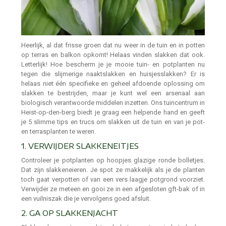
Heerlijk, al dat frisse groen dat nu weer in de tuin en in potten
op terras en balkon opkomt! Helaas vinden slakken dat ook.
Letterlijk! Hoe bescherm je je mooie tuin- en potplanten nu
tegen die slijmerige naaktslakken en huisjesslakken? Er is
helaas niet één specifieke en geheel afdoende oplossing om
slakken te bestrijden, maar je kunt wel een arsenaal aan
biologisch verantwoorde middelen inzetten. Ons tuincentrum in
Heist-op-den-berg biedt je graag een helpende hand en geeft
je 5 slimme tips en trucs om slakken uit de tuin en van je pot-
en terrasplanten te weren.
1. VERWIJDER SLAKKENEITJES
Controleer je potplanten op hoopjes glazige ronde bolletjes.
Dat zijn slakkeneieren. Je spot ze makkelijk als je de planten
toch gaat verpotten of van een vers laagje potgrond voorziet.
Verwijder ze meteen en gooi ze in een afgesloten gft-bak of in
een vuilniszak die je vervolgens goed afsluit.
2. GA OP SLAKKENJACHT