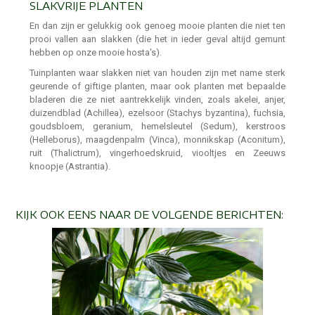
SLAKVRIJE PLANTEN
En dan zijn er gelukkig ook genoeg mooie planten die niet ten
prooi vallen aan slakken (die het in ieder geval altijd gemunt
hebben op onze mooie hosta's).
Tuinplanten waar slakken niet van houden zijn met name sterk
geurende of giftige planten, maar ook planten met bepaalde
bladeren die ze niet aantrekkelijk vinden, zoals akelei, anjer,
duizendblad (Achillea), ezelsoor (Stachys byzantina), fuchsia,
goudsbloem, geranium, hemelsleutel (Sedum), kerstroos
(Helleborus), maagdenpalm (Vinca), monnikskap (Aconitum),
ruit (Thalictrum), vingerhoedskruid, viooltjes en Zeeuws
knoopje (Astrantia).
KIJK OOK EENS NAAR DE VOLGENDE BERICHTEN: