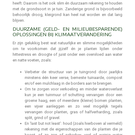
heeft. Daarom is het ook slim én duurzaam rekening te houden
met de grondsoort in je tuin. Zanderige grond is bijvoorbeeld
behoorlijk droog, kleigrond kan heel nat worden en dat lang
blijven.
DUURZAME (GELD- EN MILIEUBESPARENDE)
OPLOSSINGEN BIJ KLIMAATVERANDERING
Er zijn gelukkig best wat natuurlijke en slimme mogelijkheden
om te voorkomen dat jijzelf én je planten lijden onder
hittestress en droogte of juist onder een overvloed aan water
en natte voeten, zoals:
Verbeter de structuur van je tuingrond door jaarlijks
minstens één keer verse, bemeste tuinaarde, compost
en/of een mulchlaag in de borders aan te brengen.
Om te zorgen voor verkoeling en minder wateroverlast
kun je een tuinmuur of schutting vervangen door een
groene haag, een of meerdere (kleine) bomen planten,
een vijver aanleggen en zo veel mogelijk tegels
vervangen door planten, gras of halfverharding, zoals
split, grind of gravel.
En 'last but not least': houd (zoals hierboven al vermeld)
rekening met de eigenschappen van de planten die je
koopt, of ze zon of schaduw, veel of weinig water