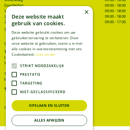
Donderdag
09:00 - 18:00
×
Vrijdag
09:00 - 18:00
Deze website maakt
Zaterdag
09:00 - 18:00
gebruik van cookies.
Zondag
09:00 - 17:00
Toon alle openingstijden
Deze website gebruikt cookies om uw
gebruikerservaring te verbeteren. Door
CONTACT
onze website te gebruiken, stemt u in met
alle cookies in overeenstemming met ons
Tuincentrum Thiels
Cookiebeleid.
Lees verder
Liersesteenweg 68
2221 Heist-op-den-berg
STRIKT NOODZAKELIJK
T.
015 22 27 52
PRESTATIE
E.
info@tuincentrumthiels.be
TARGETING
NIET-GECLASSIFICEERD
OPSLAAN EN SLUITEN
GEEF UW MENING
ALLES AFWIJZEN