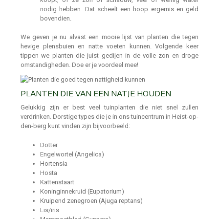
nodig hebben. Dat scheelt een hoop ergernis en geld
bovendien.
We geven je nu alvast een mooie lijst van planten die tegen
hevige plensbuien en natte voeten kunnen. Volgende keer
tippen we planten die juist gedijen in de volle zon en droge
omstandigheden. Doe er je voordeel mee!
PLANTEN DIE VAN EEN NATJE HOUDEN
Gelukkig zijn er best veel tuinplanten die niet snel zullen
verdrinken. Dorstige types die je in ons tuincentrum in Heist-op-
den-berg kunt vinden zijn bijvoorbeeld:
Dotter
Engelwortel (Angelica)
Hortensia
Hosta
Kattenstaart
Koninginnekruid (Eupatorium)
Kruipend zenegroen (Ajuga reptans)
Lis/iris