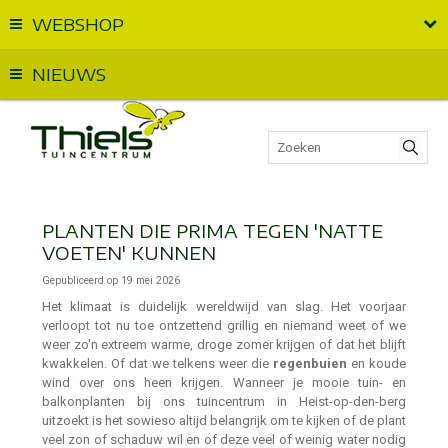
WEBSHOP
Vandaag geopend van
09:00
t.e.m.
18:00
NIEUWS
PLANTEN DIE PRIMA TEGEN 'NATTE
VOETEN' KUNNEN
Gepubliceerd op
19 mei 2026
Het klimaat is duidelijk wereldwijd van slag. Het voorjaar
verloopt tot nu toe ontzettend grillig en niemand weet of we
weer zo'n extreem warme, droge zomer krijgen of dat het blijft
kwakkelen. Of dat we telkens weer die
regenbuien
en koude
wind over ons heen krijgen. Wanneer je mooie tuin- en
balkonplanten bij ons tuincentrum in Heist-op-den-berg
uitzoekt is het sowieso altijd belangrijk om te kijken of de plant
veel zon of schaduw wil en of deze veel of weinig water nodig