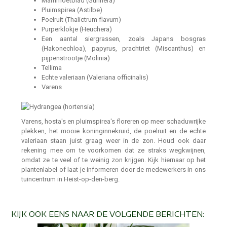
Mammoetblad (Gunnera)
Pluimspirea (Astilbe)
Poelruit (Thalictrum flavum)
Purperklokje (Heuchera)
Een aantal siergrassen, zoals Japans bosgras
(Hakonechloa), papyrus, prachtriet (Miscanthus) en
pijpenstrootje (Molinia)
Tellima
Echte valeriaan (Valeriana officinalis)
Varens
Varens, hosta's en pluimspirea's floreren op meer schaduwrijke
plekken, het mooie koninginnekruid, de poelruit en de echte
valeriaan staan juist graag weer in de zon. Houd ook daar
rekening mee om te voorkomen dat ze straks wegkwijnen,
omdat ze te veel of te weinig zon krijgen. Kijk hiernaar op het
plantenlabel of laat je informeren door de medewerkers in ons
tuincentrum in Heist-op-den-berg.
KIJK OOK EENS NAAR DE VOLGENDE BERICHTEN: