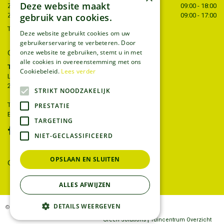
Deze website maakt
Zaterdag
09:00 - 18:00
gebruik van cookies.
Zondag
09:00 - 17:00
Toon alle openingstijden
Deze website gebruikt cookies om uw
gebruikerservaring te verbeteren. Door
CONTACT
onze website te gebruiken, stemt u in met
alle cookies in overeenstemming met ons
Tuincentrum Thiels
Cookiebeleid.
Lees verder
Liersesteenweg 68
2221 Heist-op-den-berg
STRIKT NOODZAKELIJK
T.
015 22 27 52
PRESTATIE
E.
info@tuincentrumthiels.be
TARGETING
NIET-GECLASSIFICEERD
OPSLAAN EN SLUITEN
GEEF UW MENING
ALLES AFWIJZEN
DETAILS WEERGEVEN
© Tuincentrum Thiels
|
Green Solutions
Tuincentrum Overzicht