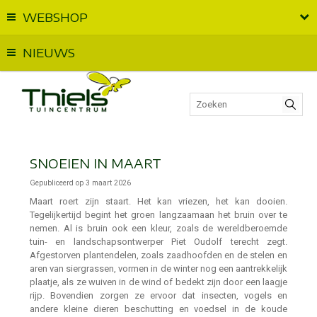
WEBSHOP
Vandaag geopend van
09:00
t.e.m.
18:00
NIEUWS
SNOEIEN IN MAART
Gepubliceerd op
3 maart 2026
Maart roert zijn staart. Het kan vriezen, het kan dooien.
Tegelijkertijd begint het groen langzaamaan het bruin over te
nemen. Al is bruin ook een kleur, zoals de wereldberoemde
tuin- en landschapsontwerper Piet Oudolf terecht zegt.
Afgestorven plantendelen, zoals zaadhoofden en de stelen en
aren van siergrassen, vormen in de winter nog een aantrekkelijk
plaatje, als ze wuiven in de wind of bedekt zijn door een laagje
rijp. Bovendien zorgen ze ervoor dat insecten, vogels en
andere kleine dieren beschutting en voedsel in de koude