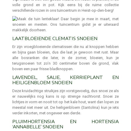
volle grond en in pot. Kijk eens bij de ruime collectie
verschillende rozen in ons tuincentrum in Heist-op-den-berg!
LAATBLOEIENDE CLEMATIS SNOEIEN
Er zijn vroegbloeiende clematissen die nu al knoppen hebben
en bijna gaan bloeien, dus die laat je gewoon met rust. Maar
alle bosranken die later, in de zomer, bloeien, kun je
terugsnoeien tot zo’n 30 centimeter boven de grond, vlak
boven een paar frisse bladknoppen.
LAVENDEL, SALIE, KERRIEPLANT EN
HEILIGENBLOEM SNOEIEN
Deze kruidachtige struikjes zijn vorstgevoelig, dus snoei ze als
er nauwelijks nog kans is op strenge nachtvorst. Snoei ze
lichtjes in vorm en nooit tot op het kale hout, want dan lopen ze
meestal niet meer uit. De heiligenbloem (Santolina) kun je iets
verder inkorten, met ongeveer een derde.
PLUIMHORTENSIA EN HORTENSIA
‘ANNABELLE’ SNOEIEN