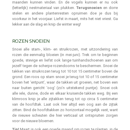
maanden kunnen vinden. En de vogels kunnen er nu ook
(letterlijk) nestmateriaal van plukken.
Terugsnoeien
en dorre
stelen en andere plantenresten opruimen doe je dus bij
voorkeur in het voorjaar. Liefst in maart, mits het niet vriest. Ga
lekker aan de slag en knip de winter weg!
ROZEN SNOEIEN
Snoei alle stam-, klim- en struikrozen, met uitzondering van
rozen die eenmalig bloeien (in mei-juni). Trek om te beginnen
goede, stevige en liefst ook lange tuinhandschoenen aan om
jezelf tegen de scherpe rozendoorns te beschermen. Snoei de
takken van struikrozen terug tot 10 tot 15 centimeter boven de
grond. Een roos op stam snoei je terug tot 10 of 15 centimeter
boven het ‘entpunt’, waar de takken uit groeien, net boven een
naar buiten gericht ‘oog’ (zo’n uitstekend puntje). Snoei ook
alle iele, dunne, dode en elkaar kruisende takken weg. Bij een
klimroos knip je alle zijtakken terug tot op circa 5 centimeter
van de hoofdtak. Laat ook hier altijd een oog aan de zijtak
zitten. Bind de hoofdtakken zo horizontaal mogelijk vast, want
de nieuwe scheuten die hier verticaal uit ontspruiten zorgen
voor de nieuwe bloemen.
Tip!
Maart is ook een goede maand om rozen te planten, in de