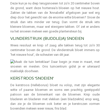
Deze kun je nu diep terugsnoeien tot zo’n 20 centimeter boven
de grond, want deze hortensia’s bloeien op het nieuwe hout.
Zakten de takken van de ‘Annabelle’ afgelopen jaar wel erg
diep door het gewicht van de enorme witte bloemen? Snoei de
struik dan iets minder ver terug. Dan vormt de struik iets
kleinere bloemen, maar wel stevigere takken. Of zet er anders
na het snoeien meteen een goede plantensteun bij.
VLINDERSTRUIK (BUDDLEJA) SNOEIEN
Wees resoluut en knip of zaag alle takken terug tot zo'n 30
centimeter boven de grond. De vlinderstruik bloeit immers op
'het nieuwe hout', de scheuten van dit jaar.
KERSTROOS 'SNOEIEN'
De kerstroos (Helleborus) bloeit nu volop, met zijn elegante
witte of paarse bloemen en soms een prachtig gestippeld
patroon aan de binnenkant van de bloemen. Knip oude
bladeren en bladeren met vlekken (een bladziekte) erop weg,
dan zie je de bloemen ook beter en je kerstrozen vormen
bovendien meteen weer nieuw, fris blad.