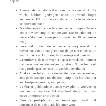
najaar:
Bramenstruik
: alle takken van de bramenstruik die
vrucht hebben gedragen snoei je vanaf begin
september. Dit zorgt ervoor dat er in de lente nieuwe
uitlopers ontstaan
Frambozenstruik
: oude stammen en jonge uitlopers
snoei je weer terug tot aan de voet. Sterke uitlopers, de
nieuwe ‘stammen’ snoei je voor maximaal 10 centimeter
terug.
Lavendel
: oude bloemen snoei je weg, evenals de
bovenkant van de haag. Pas op dat je niet in het oude
hout snoeit, dan loopt de plant namelijk niet meer uit.
Geraniums
: de start van het najaar is vaak het moment
dat ze er wat minder netjes bij staan. Snoei het blad
terug totdat je alleen een pol van blad overhoudt.
Afrikaanse lelie
: zodra de laatste bloemen verwelken,
knip je de stengels tot de voet terug. Ook het blad dat
een beetje vergeeld is, knip je weg.
Dahlia
: uitgebloeide bloemen verwijder je voorzichtig
met een snoeischaar. Dit stimuleert de vorming van
nieuwe knoppen en bloemen.
Overige perkplanten en eenjarigen
: haal met
regelmaat de uitgebloeide bloemen weg.