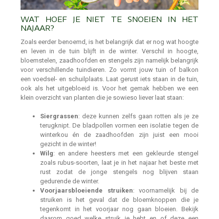
WAT HOEF JE NIET TE SNOEIEN IN HET
NAJAAR?
Zoals eerder benoemd, is het belangrijk dat er nog wat hoogte
en leven in de tuin blijft in de winter. Verschil in hoogte,
bloemstelen, zaadhoofden en stengels zijn namelijk belangrijk
voor verschillende tuindieren. Zo vormt jouw tuin of balkon
een voedsel- en schuilplaats. Laat gerust iets staan in de tuin,
ook als het uitgebloeid is. Voor het gemak hebben we een
klein overzicht van planten die je sowieso liever laat staan:
Siergrassen
: deze kunnen zelfs gaan rotten als je ze
terugknipt. De bladpollen vormen een isolatie tegen de
winterkou én de zaadhoofden zijn juist een mooi
gezicht in de winter!
Wilg
: en andere heesters met een gekleurde stengel
zoals rubus-soorten, laat je in het najaar het beste met
rust zodat de jonge stengels nog blijven staan
gedurende de winter.
Voorjaarsbloeiende struiken
: voornamelijk bij de
struiken is het geval dat de bloemknoppen die je
tegenkomt in het voorjaar nog gaan bloeien. Bekijk
daarom goed welke struik je hebt en of deze een