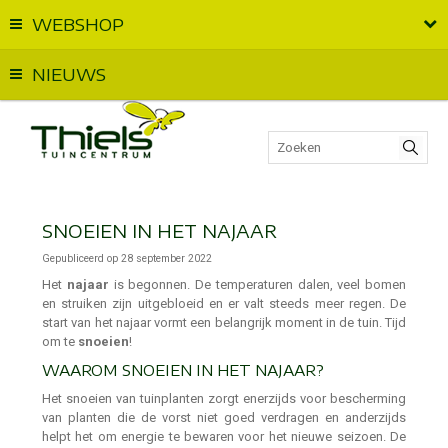
WEBSHOP
Vandaag geopend van
09:00
t.e.m.
18:00
NIEUWS
SNOEIEN IN HET NAJAAR
Gepubliceerd op
28 september 2022
Het
najaar
is begonnen. De temperaturen dalen, veel bomen
en struiken zijn uitgebloeid en er valt steeds meer regen. De
start van het najaar vormt een belangrijk moment in de tuin. Tijd
om te
snoeien
!
WAAROM SNOEIEN IN HET NAJAAR?
Het snoeien van tuinplanten zorgt enerzijds voor bescherming
van planten die de vorst niet goed verdragen en anderzijds
helpt het om energie te bewaren voor het nieuwe seizoen. De