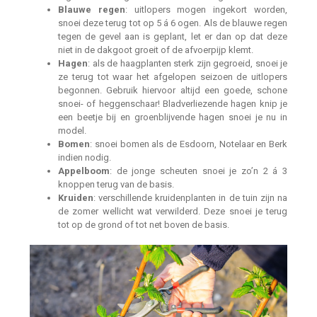
Blauwe regen
: uitlopers mogen ingekort worden,
snoei deze terug tot op 5 á 6 ogen. Als de blauwe regen
tegen de gevel aan is geplant, let er dan op dat deze
niet in de dakgoot groeit of de afvoerpijp klemt.
Hagen
: als de haagplanten sterk zijn gegroeid, snoei je
ze terug tot waar het afgelopen seizoen de uitlopers
begonnen. Gebruik hiervoor altijd een goede, schone
snoei- of heggenschaar! Bladverliezende hagen knip je
een beetje bij en groenblijvende hagen snoei je nu in
model.
Bomen
: snoei bomen als de Esdoorn, Notelaar en Berk
indien nodig.
Appelboom
: de jonge scheuten snoei je zo’n 2 á 3
knoppen terug van de basis.
Kruiden
: verschillende kruidenplanten in de tuin zijn na
de zomer wellicht wat verwilderd. Deze snoei je terug
tot op de grond of tot net boven de basis.