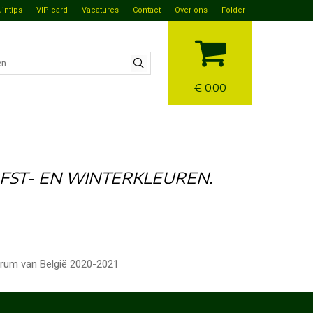
uintips
VIP-card
Vacatures
Contact
Over ons
Folder
€ 0,00
FST- EN WINTERKLEUREN.
trum van België 2020-2021