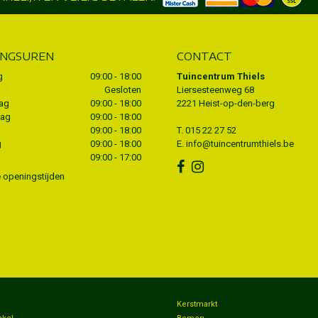
INGSUREN
CONTACT
g
09:00 - 18:00
Tuincentrum Thiels
Gesloten
Liersesteenweg 68
ag
09:00 - 18:00
2221 Heist-op-den-berg
dag
09:00 - 18:00
09:00 - 18:00
T.
015 22 27 52
g
09:00 - 18:00
E.
info@tuincentrumthiels.be
09:00 - 17:00
e openingstijden
n
Kerstmarkt