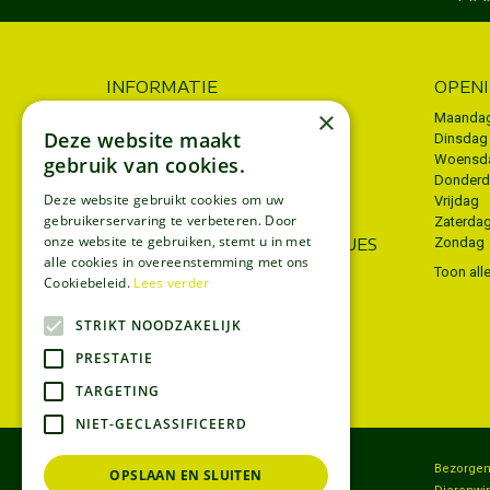
INFORMATIE
OPEN
×
Algemene voorwaarden
Maanda
Deze website maakt
Dinsdag
Privacy policy
Woensd
gebruik van cookies.
Donder
Disclaimer
Deze website gebruikt cookies om uw
Vrijdag
Bezorgen
gebruikerservaring te verbeteren. Door
Zaterda
onze website te gebruiken, stemt u in met
WIJ ACCEPTEREN ECOCHEQUES
Zondag
alle cookies in overeenstemming met ons
Toon all
Cookiebeleid.
Lees verder
STRIKT NOODZAKELIJK
PRESTATIE
TARGETING
NIET-GECLASSIFICEERD
Tuincentrum
Bezorge
OPSLAAN EN SLUITEN