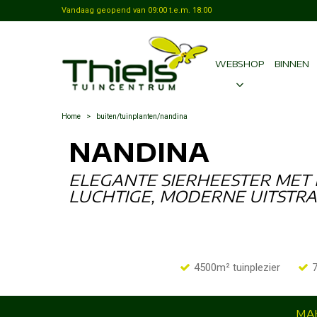
Vandaag geopend van
09:00
t.e.m.
18:00
WEBSHOP
BINNEN
Home
>
buiten/tuinplanten/nandina
NANDINA
ELEGANTE SIERHEESTER MET
LUCHTIGE, MODERNE UITSTRA
4500m² tuinplezier
7
MAK