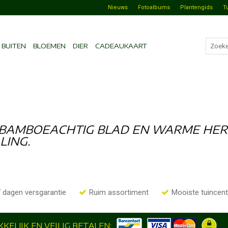
Nieuws
Fotoalbums
Plantengids
T
BUITEN
BLOEMEN
DIER
CADEAUKAART
 BAMBOEACHTIG BLAD EN WARME HER
LING.
 dagen versgarantie
Ruim assortiment
Mooiste tuincen
KELIJK EN VEILIG BETALEN: