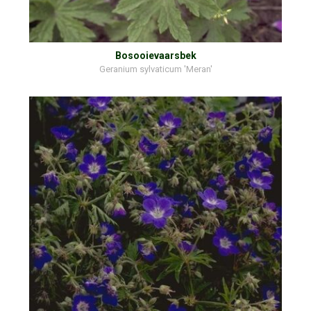
Bosooievaarsbek
Geranium sylvaticum 'Meran'