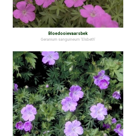
Bloedooievaarsbek
Geranium sanguineum 'Elsbeth'