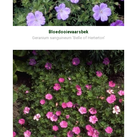
Bloedooievaarsbek
Geranium sanguineum 'Belle of Herterton'