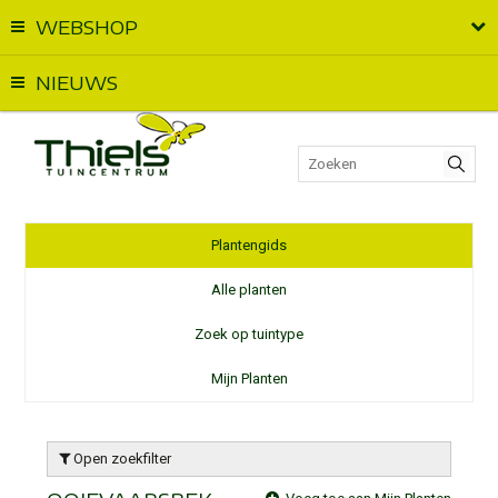
WEBSHOP
Vandaag geopend van
09:00
t.e.m.
18:00
NIEUWS
Plantengids
Alle planten
Zoek op tuintype
Mijn Planten
Open zoekfilter