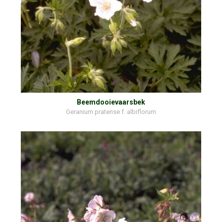
Beemdooievaarsbek
Geranium pratense f. albiflorum