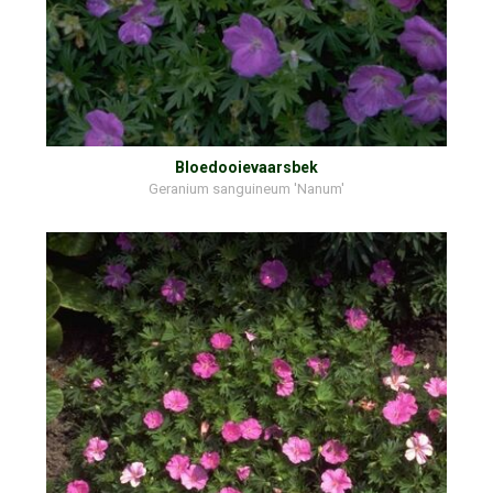
Bloedooievaarsbek
Geranium sanguineum 'Nanum'