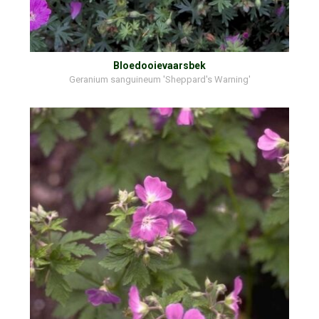
Bloedooievaarsbek
Geranium sanguineum 'Sheppard's Warning'