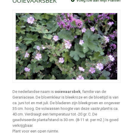
OOIEVAARSBEK
Voeg toe aan Mijn Planten
De nederlandse naam is
ooievaarsbek
, familie van de
Geraniaceae. De bloemkleur is bleekroze en de bloeitijd is van
ca. juni tot en met juli. De bladeren zijn bleekgroen en ongeveer
35 cm. hoog. De volwassen hoogte van deze
vaste plant
is ca.
40 cm. Verdraagt een temperatuur tot -20 gr. C. De
geadviseerde plantafstand is 30 cm. (8-11 st. per m2.) Is goed
verkrijgbaar.
Plant voor een open ruimte.