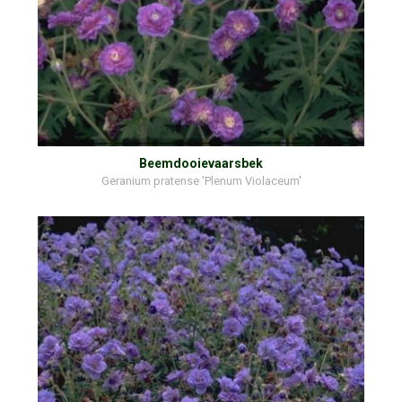
Beemdooievaarsbek
Geranium pratense 'Plenum Violaceum'