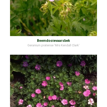
Beemdooievaarsbek
Geranium pratense 'Mrs Kendall Clark'