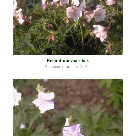
Beemdooievaarsbek
Geranium pratense 'De Bilt'