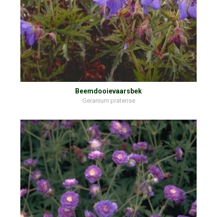
Beemdooievaarsbek
Geranium pratense