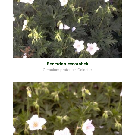
Beemdooievaarsbek
Geranium pratense 'Galactic'