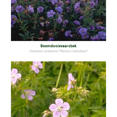
Beemdooievaarsbek
Geranium pratense 'Plenum Caeruleum'