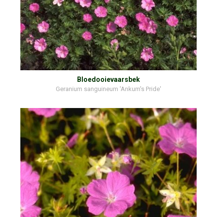
Bloedooievaarsbek
Geranium sanguineum 'Ankum's Pride'