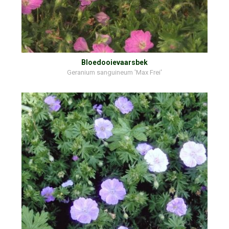
Bloedooievaarsbek
Geranium sanguineum 'Max Frei'