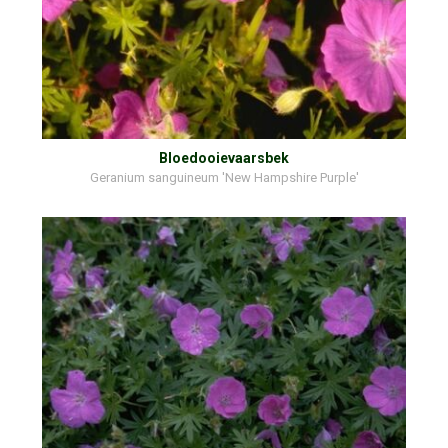
Bloedooievaarsbek
Geranium sanguineum 'New Hampshire Purple'