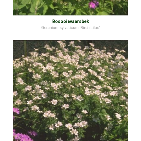
Bosooievaarsbek
Geranium sylvaticum 'Birch Lilac'