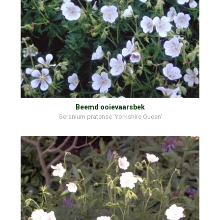
Beemd ooievaarsbek
Geranium pratense 'Yorkshire Queen'