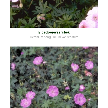
Bloedooievaarsbek
Geranium sanguineum var. striatum