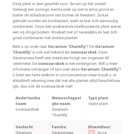
Deze plant is zeer geschikt voor 'de tuin op het zuiden'.
Verlangt een zonnige, warme plek op niet te arme grond en
buiten de schaduwzone van bomen en heesters. Ze kan
gebruikt worden als borderplant, want ze laat zich eenvoudig
combineren. Deze niet woekerende bladhoudende plant wenst
een vrij droge bodem. Woekert niet of nauwelijks en laat zich
goed combineren met andere planten.
Bent u op zoek naar
Geranium 'Chantilly'
? De
Geranium
'Chantilly'
is ook wel bekend als
ooievaarsbek
. Deze
Geraniaceae heeft een maximale hoogt van ongeveer 40
centimeter. De
ooievaarsbek
is niet wintergroen. Wilt u meer
informatie ontvangen of tips over deze
Geranium 'Chantilly'
?
U bent van harte welkom in ons tuincentrum maar houdt u er
alstublieft rekening mee dat niet alle planten altijd beschikbaar
zijn, dus ook de ooievaarsbek niet!
Nederlandse
Wetenschappel
Type plant:
naam:
ijke naam:
Vaste plant
ooievaarsbek
Geranium
'Chantilly'
Geslacht:
Familie:
Bloemkleur:
Geranium
Geraniaceae
Roze