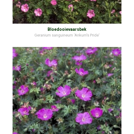
Bloedooievaarsbek
Geranium sanguineum 'Ankum's Pride'