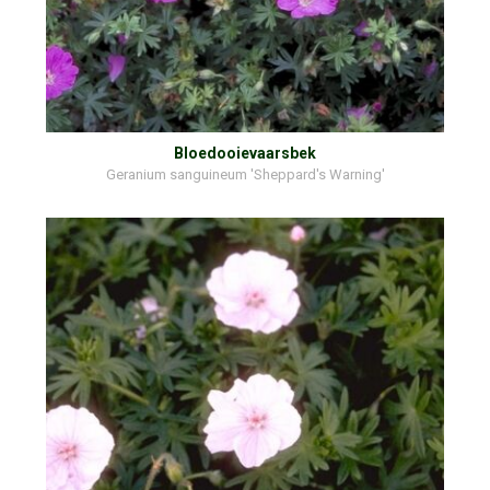
Bloedooievaarsbek
Geranium sanguineum 'Sheppard's Warning'