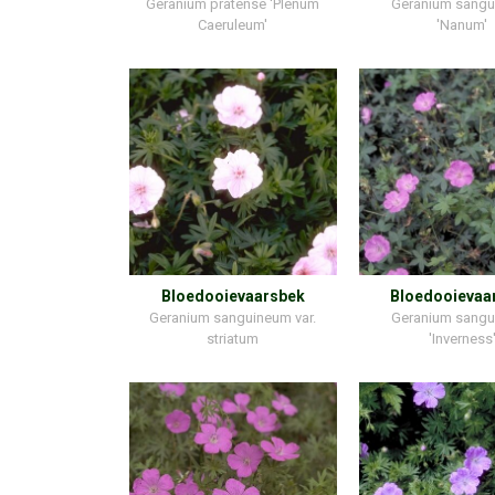
Geranium pratense 'Plenum
Geranium sang
Caeruleum'
'Nanum'
Bloedooievaarsbek
Bloedooievaa
Geranium sanguineum var.
Geranium sang
striatum
'Inverness