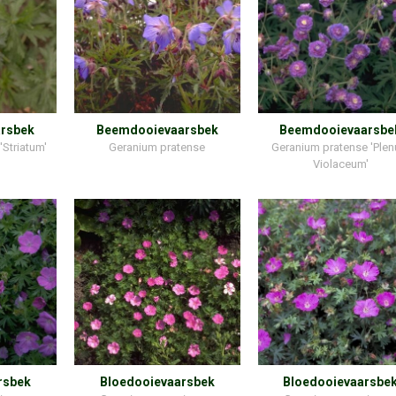
rsbek
Beemdooievaarsbek
Beemdooievaarsbe
Striatum'
Geranium pratense
Geranium pratense 'Ple
Violaceum'
rsbek
Bloedooievaarsbek
Bloedooievaarsbe