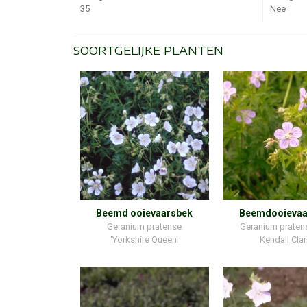
35
Nee
SOORTGELIJKE PLANTEN
Beemd ooievaarsbek
Beemdooievaa
Geranium pratense
Geranium praten
'Yorkshire Queen'
Kendall Clar