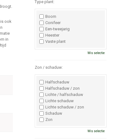
Type plant:
droogt.
Boom
is ook
Conifeer
an
Een-tweejarig
rmatie
Heester
om in
Vaste plant
tijd
Wis selectie
Zon / schaduw:
Halfschaduw
Halfschaduw / zon
Lichte / halfschaduw
Lichte schaduw
Lichte schaduw / zon
Schaduw
Zon
Wis selectie