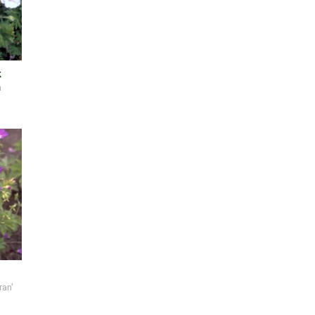
k
m
ran'