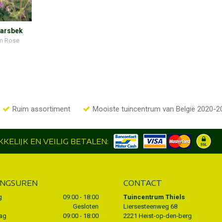
aarsbek
m Rose
Ruim assortiment
Mooiste tuincentrum van België 2020-2
KELIJK EN VEILIG BETALEN:
INGSUREN
CONTACT
g
09:00 - 18:00
Tuincentrum Thiels
Gesloten
Liersesteenweg 68
ag
09:00 - 18:00
2221 Heist-op-den-berg