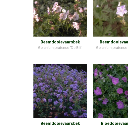
Beemdooievaarsbek
Beemdooievaa
Geranium pratense 'De Bilt'
Geranium pratense '
Beemdooievaarsbek
Bloedooievaa