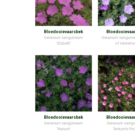
Bloedooievaarsbek
Bloedooievaa
Geranium sanguineum
Geranium sanguine
'Elsbeth'
of Herterto
Bloedooievaarsbek
Bloedooievaa
Geranium sanguineum
Geranium sang
'Nanum'
'Ankum's Pri