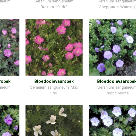
uineum
Geranium sanguineum
Geranium sanguineu
'Ankum's Pride'
'Sheppard's Warning'
rsbek
Bloedooievaarsbek
Bloedooievaarsbe
uineum
Geranium sanguineum 'Max
Geranium sanguineu
'
Frei'
'Cedric Morris'