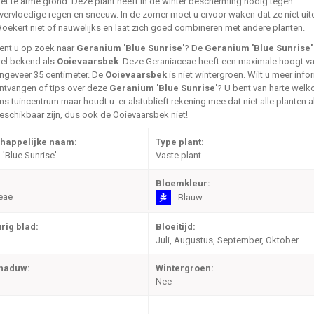
iet te arme grond. Deze plant heeft in de winter bescherming nodig tegen
vervloedige regen en sneeuw. In de zomer moet u ervoor waken dat ze niet uit
oekert niet of nauwelijks en laat zich goed combineren met andere planten.
ent u op zoek naar
Geranium 'Blue Sunrise'
? De
Geranium 'Blue Sunrise'
el bekend als
Ooievaarsbek
. Deze Geraniaceae heeft een maximale hoogt v
ngeveer 35 centimeter. De
Ooievaarsbek
is niet wintergroen. Wilt u meer info
ntvangen of tips over deze
Geranium 'Blue Sunrise'
? U bent van harte welk
ns tuincentrum maar houdt u er alstublieft rekening mee dat niet alle planten al
eschikbaar zijn, dus ook de Ooievaarsbek niet!
happelijke naam:
Type plant:
'Blue Sunrise'
Vaste plant
Bloemkleur:
eae
Blauw
rig blad:
Bloeitijd:
Juli, Augustus, September, Oktober
chaduw:
Wintergroen:
Nee