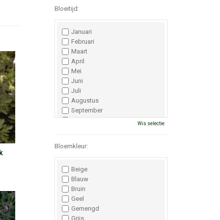
Bloeitijd:
Januari
Februari
Maart
April
Mei
Juni
Juli
Augustus
September
Oktober
Wis selectie
November
December
Bloemkleur:
k
Beige
Blauw
Bruin
Geel
Gemengd
Grijs