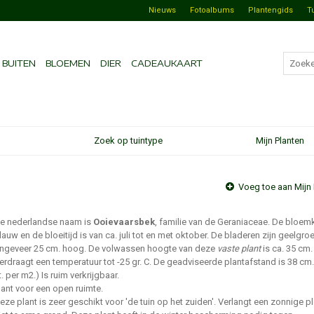
Nieuws
Fotoalbums
Plantengids
T
BUITEN
BLOEMEN
DIER
CADEAUKAART
Zoek op tuintype
Mijn Planten
Voeg toe aan Mijn 
e nederlandse naam is
Ooievaarsbek
, familie van de Geraniaceae. De bloemk
lauw en de bloeitijd is van ca. juli tot en met oktober. De bladeren zijn geelgro
ngeveer 25 cm. hoog. De volwassen hoogte van deze
vaste plant
is ca. 35 cm.
erdraagt een temperatuur tot -25 gr. C. De geadviseerde plantafstand is 38 cm.
t. per m2.) Is ruim verkrijgbaar.
lant voor een open ruimte.
eze plant is zeer geschikt voor 'de tuin op het zuiden'. Verlangt een zonnige p