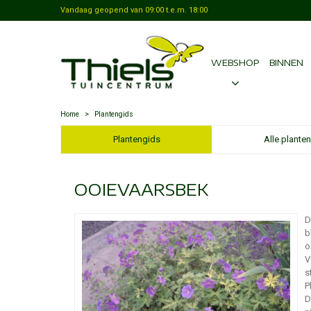
Vandaag geopend van
09:00
t.e.m.
18:00
WEBSHOP
BINNEN
Home
>
Plantengids
Plantengids
Alle planten
OOIEVAARSBEK
D
b
o
V
s
P
D