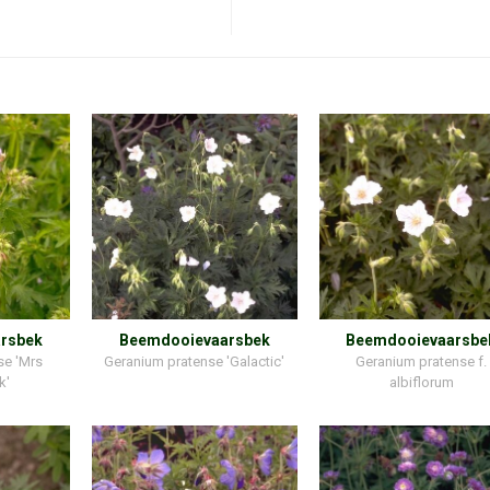
rsbek
Beemdooievaarsbek
Beemdooievaarsbe
se 'Mrs
Geranium pratense 'Galactic'
Geranium pratense f.
k'
albiflorum