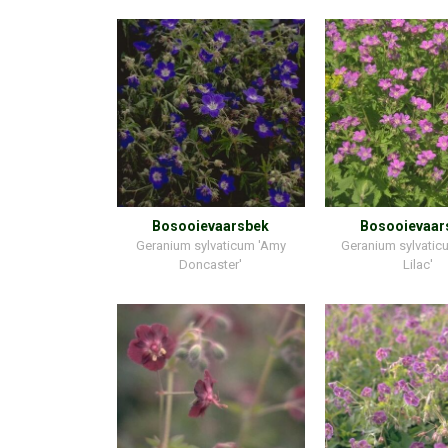
Bosooievaarsbek
Bosooievaar
Geranium sylvaticum 'Amy
Geranium sylvaticu
Doncaster'
Lilac'