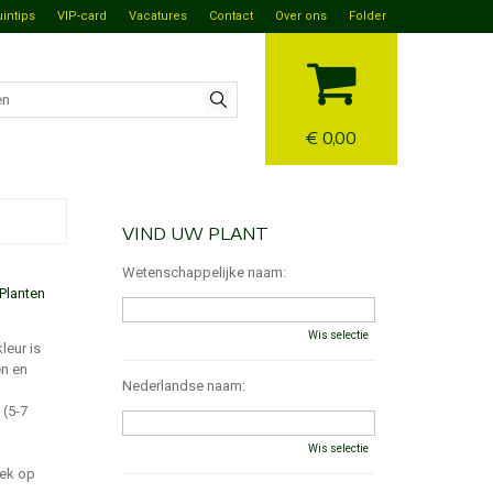
uintips
VIP-card
Vacatures
Contact
Over ons
Folder
€ 0,00
VIND UW PLANT
Wetenschappelijke naam:
Planten
Wis selectie
leur is
en en
Nederlandse naam:
 (5-7
Wis selectie
lek op