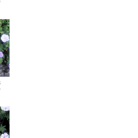
m
k
m