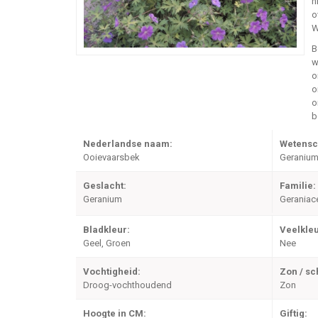
n
o
W
B
w
o
o
o
b
Nederlandse naam:
Wetensc
Ooievaarsbek
Geranium 
Geslacht:
Familie:
Geranium
Geraniac
Bladkleur:
Veelkleu
Geel, Groen
Nee
Vochtigheid:
Zon / s
Droog-vochthoudend
Zon
Hoogte in CM:
Giftig: