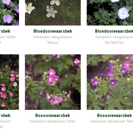
rsbek
Bloedooievaarsbek
Bloedooievaarsbe
um 'Belle
Geranium sanguineum
Geranium sanguineu
n'
'Album'
'Apfelbl?te'
rsbek
Bosooievaarsbek
Bosooievaarsbek
uineum
Geranium sylvaticum 'Silva'
Geranium sylvaticum 'Me
de'