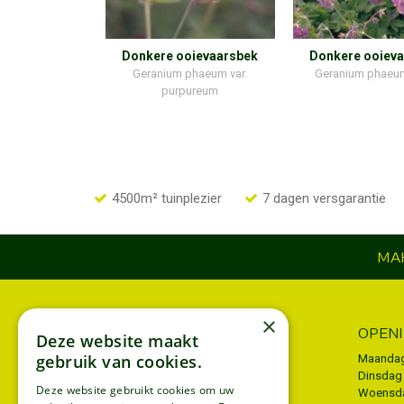
Donkere ooievaarsbek
Donkere ooiev
Geranium phaeum var.
Geranium phaeu
purpureum
4500m² tuinplezier
7 dagen versgarantie
MAK
×
INFORMATIE
OPEN
Deze website maakt
gebruik van cookies.
Algemene voorwaarden
Maanda
Dinsdag
Privacy policy
Deze website gebruikt cookies om uw
Woensd