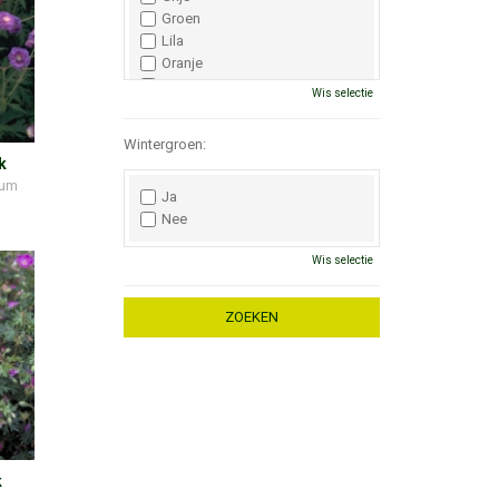
Groen
Lila
Oranje
Paars
Wis selectie
Rood
Roze
Wintergroen:
Wit
k
Zwart
num
Ja
Nee
Wis selectie
k