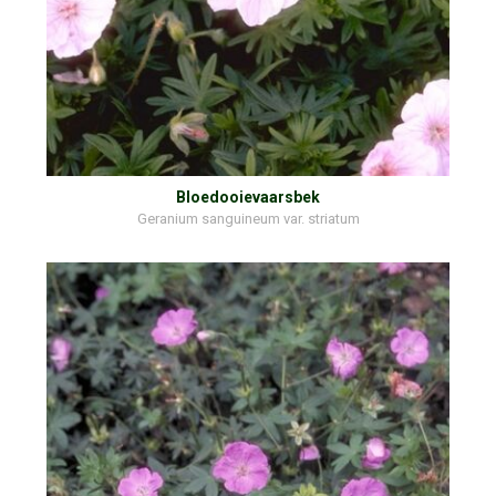
Bloedooievaarsbek
Geranium sanguineum var. striatum