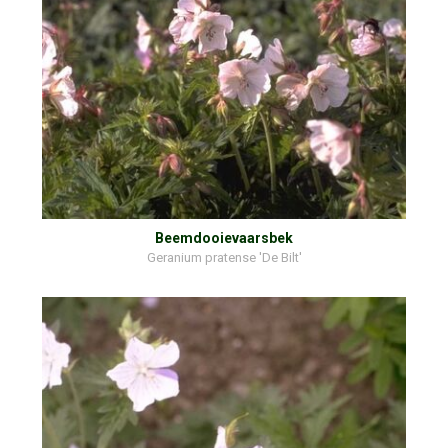
Beemdooievaarsbek
Geranium pratense 'De Bilt'