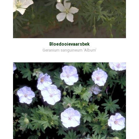
Bloedooievaarsbek
Geranium sanguineum 'Album'