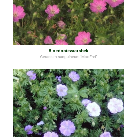
Bloedooievaarsbek
Geranium sanguineum 'Max Frei'