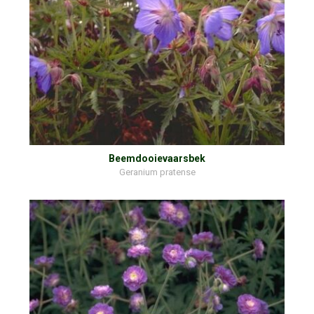
Beemdooievaarsbek
Geranium pratense