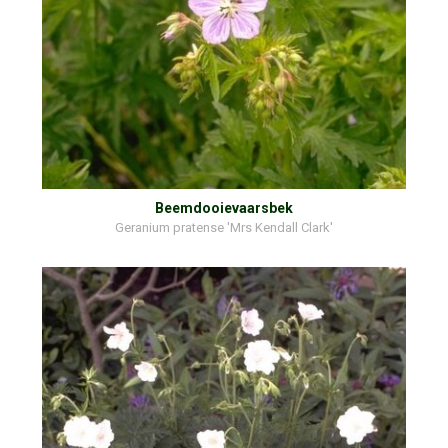
Beemdooievaarsbek
Geranium pratense 'Mrs Kendall Clark'