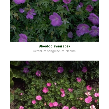
Bloedooievaarsbek
Geranium sanguineum 'Nanum'