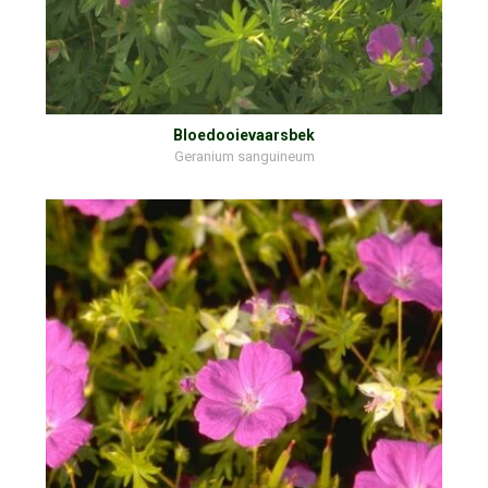
Bloedooievaarsbek
Geranium sanguineum