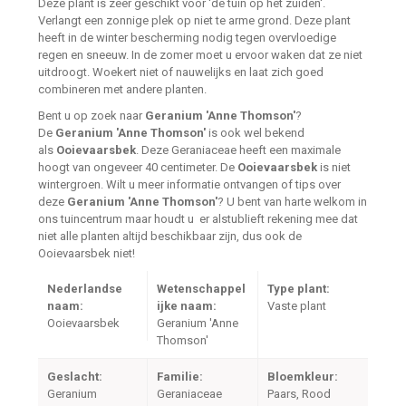
Deze plant is zeer geschikt voor 'de tuin op het zuiden'.
Verlangt een zonnige plek op niet te arme grond. Deze plant
heeft in de winter bescherming nodig tegen overvloedige
regen en sneeuw. In de zomer moet u ervoor waken dat ze niet
uitdroogt. Woekert niet of nauwelijks en laat zich goed
combineren met andere planten.
Bent u op zoek naar
Geranium 'Anne Thomson'
?
De
Geranium 'Anne Thomson'
is ook wel bekend
als
Ooievaarsbek
. Deze Geraniaceae heeft een maximale
hoogt van ongeveer 40 centimeter. De
Ooievaarsbek
is niet
wintergroen. Wilt u meer informatie ontvangen of tips over
deze
Geranium 'Anne Thomson'
? U bent van harte welkom in
ons tuincentrum maar houdt u er alstublieft rekening mee dat
niet alle planten altijd beschikbaar zijn, dus ook de
Ooievaarsbek niet!
Nederlandse
Wetenschappel
Type plant:
naam:
ijke naam:
Vaste plant
Ooievaarsbek
Geranium 'Anne
Thomson'
Geslacht:
Familie:
Bloemkleur:
Geranium
Geraniaceae
Paars, Rood