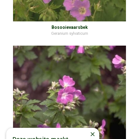
Bosooievaarsbek
Geranium sylvaticum
×