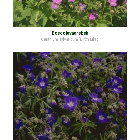
Bosooievaarsbek
Geranium sylvaticum 'Birch Lilac'