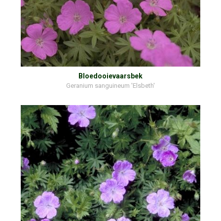
Bloedooievaarsbek
Geranium sanguineum 'Elsbeth'