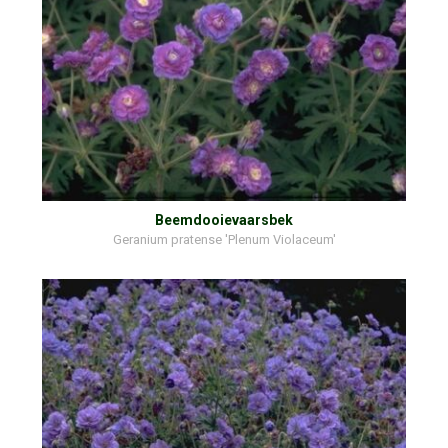
Beemdooievaarsbek
Geranium pratense 'Plenum Violaceum'