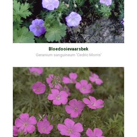
Bloedooievaarsbek
Geranium sanguineum 'Cedric Morris'