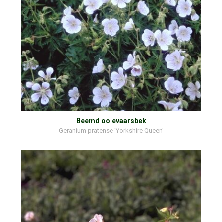
Beemd ooievaarsbek
Geranium pratense 'Yorkshire Queen'