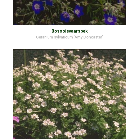
Bosooievaarsbek
Geranium sylvaticum 'Amy Doncaster'