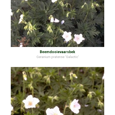
Beemdooievaarsbek
Geranium pratense 'Galactic'