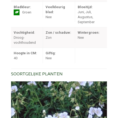
Bladkleur:
Veelkleurig
Bloeitijd:
blad:
Juni, Juli,
Groen
Nee
Augustus,
September
Vochtigheid:
Zon / schaduw:
Wintergroen:
Droog-
Zon
Nee
vochthoudend
Hoogte in CM:
Giftig:
40
Nee
SOORTGELIJKE PLANTEN