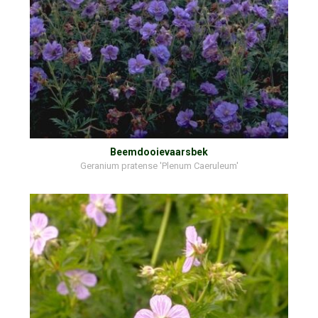
Beemdooievaarsbek
Geranium pratense 'Plenum Caeruleum'