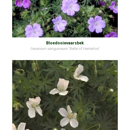
Bloedooievaarsbek
Geranium sanguineum 'Belle of Herterton'