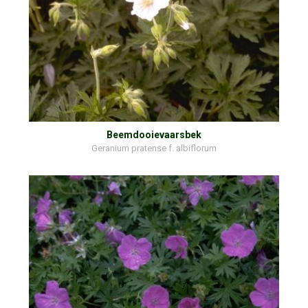
Beemdooievaarsbek
Geranium pratense f. albiflorum