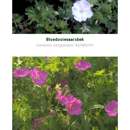
Bloedooievaarsbek
Geranium sanguineum 'Apfelbl?te'