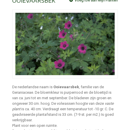
OOIEVAARSBEK
Voeg toe aan Mijn Planten
De nederlandse naam is
Ooievaarsbek
, familie van de
Geraniaceae. De bloemkleur is purperrood en de bloeitijd is
van ca. juni tot en met september. De bladeren zijn groen en
ongeveer 30 cm. hoog. De volwassen hoogte van deze
vaste
plant
is ca. 40 cm. Verdraagt een temperatuur tot -10 gr. C. De
geadviseerde plantafstand is 33 cm. (7-9 st. per m2.) Is goed
verkrijgbaar.
Plant voor een open ruimte.