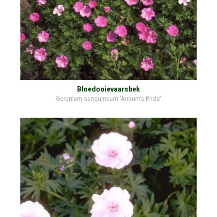
Bloedooievaarsbek
Geranium sanguineum 'Ankum's Pride'