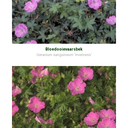
Bloedooievaarsbek
Geranium sanguineum 'Inverness'