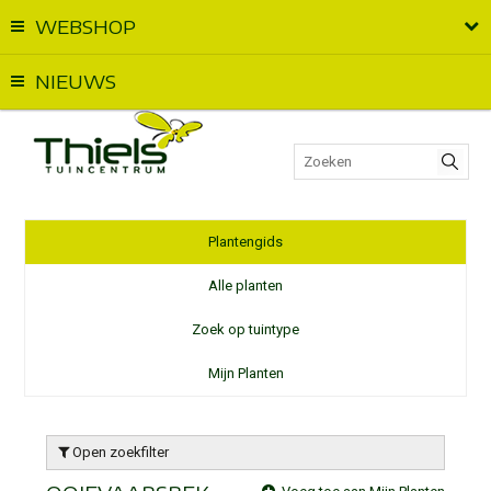
WEBSHOP
Vandaag geopend van
09:00
t.e.m.
18:00
NIEUWS
Plantengids
Alle planten
Zoek op tuintype
Mijn Planten
Open zoekfilter