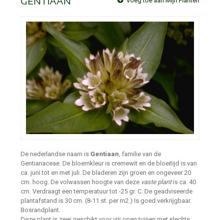
GENTIAAN
Voeg toe aan Mijn Planten
De nederlandse naam is
Gentiaan
, familie van de
Gentianaceae. De bloemkleur is cremewit en de bloeitijd is van
ca. juni tot en met juli. De bladeren zijn groen en ongeveer 20
cm. hoog. De volwassen hoogte van deze
vaste plant
is ca. 40
cm. Verdraagt een temperatuur tot -25 gr. C. De geadviseerde
plantafstand is 30 cm. (8-11 st. per m2.) Is goed verkrijgbaar.
Bosrandplant.
Deze plant is zeer geschikt voor vrij open tuinen met slechts