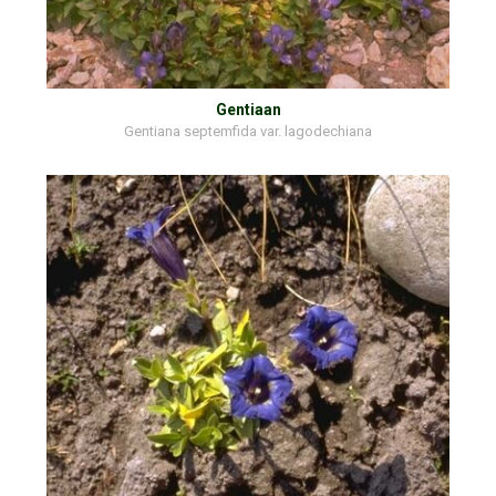
Gentiaan
Gentiana septemfida var. lagodechiana