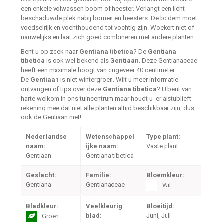
een enkele volwassen boom of heester. Verlangt een licht
beschaduwde plek nabij bomen en heesters. De bodem moet
voedselrijk en vochthoudend tot vochtig zijn. Woekert niet of
nauwelijks en laat zich goed combineren met andere planten.
Bent u op zoek naar
Gentiana tibetica
? De
Gentiana
tibetica
is ook wel bekend als
Gentiaan
. Deze Gentianaceae
heeft een maximale hoogt van ongeveer 40 centimeter.
De
Gentiaan
is niet wintergroen. Wilt u meer informatie
ontvangen of tips over deze
Gentiana tibetica
? U bent van
harte welkom in ons tuincentrum maar houdt u er alstublieft
rekening mee dat niet alle planten altijd beschikbaar zijn, dus
ook de Gentiaan niet!
Nederlandse
Wetenschappel
Type plant:
naam:
ijke naam:
Vaste plant
Gentiaan
Gentiana tibetica
Geslacht:
Familie:
Bloemkleur:
Gentiana
Gentianaceae
Wit
Bladkleur:
Veelkleurig
Bloeitijd:
blad:
Juni, Juli
Groen