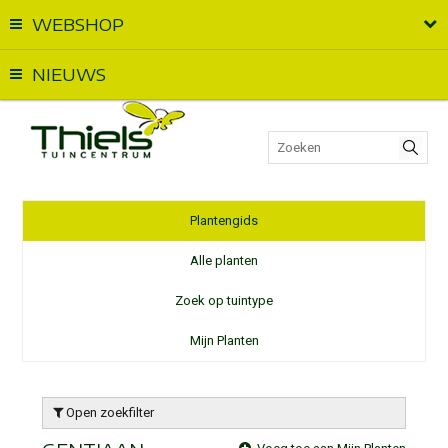
WEBSHOP
Vandaag geopend van
09:00
t.e.m.
17:00
NIEUWS
Plantengids
Alle planten
Zoek op tuintype
Mijn Planten
Open zoekfilter