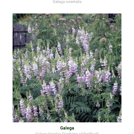
Galega orientalis
Galega
Galega bicolor 'Duchess of Bedford'