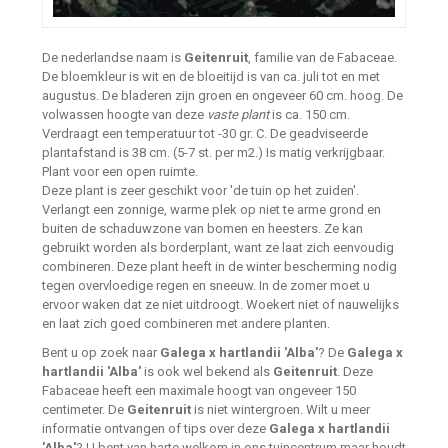
De nederlandse naam is
Geitenruit
, familie van de Fabaceae.
De bloemkleur is wit en de bloeitijd is van ca. juli tot en met
augustus. De bladeren zijn groen en ongeveer 60 cm. hoog. De
volwassen hoogte van deze
vaste plant
is ca. 150 cm.
Verdraagt een temperatuur tot -30 gr. C. De geadviseerde
plantafstand is 38 cm. (5-7 st. per m2.) Is matig verkrijgbaar.
Plant voor een open ruimte.
Deze plant is zeer geschikt voor 'de tuin op het zuiden'.
Verlangt een zonnige, warme plek op niet te arme grond en
buiten de schaduwzone van bomen en heesters. Ze kan
gebruikt worden als borderplant, want ze laat zich eenvoudig
combineren. Deze plant heeft in de winter bescherming nodig
tegen overvloedige regen en sneeuw. In de zomer moet u
ervoor waken dat ze niet uitdroogt. Woekert niet of nauwelijks
en laat zich goed combineren met andere planten.
Bent u op zoek naar
Galega x hartlandii 'Alba'
? De
Galega x
hartlandii 'Alba'
is ook wel bekend als
Geitenruit
. Deze
Fabaceae heeft een maximale hoogt van ongeveer 150
centimeter. De
Geitenruit
is niet wintergroen. Wilt u meer
informatie ontvangen of tips over deze
Galega x hartlandii
'Alba'
? U bent van harte welkom in ons tuincentrum maar houdt