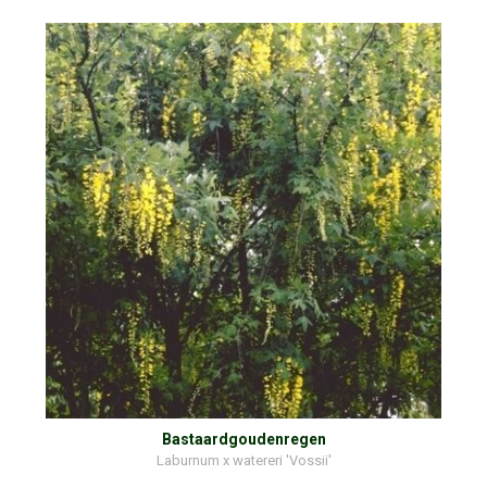
Bastaardgoudenregen
Laburnum x watereri 'Vossii'