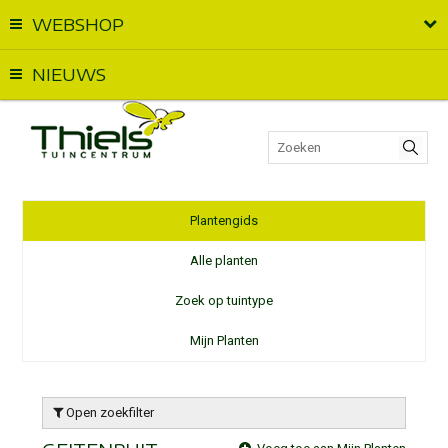
WEBSHOP
Vandaag geopend van
09:00
t.e.m.
18:00
NIEUWS
Plantengids
Alle planten
Zoek op tuintype
Mijn Planten
Open zoekfilter