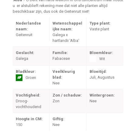
u er alstublieft rekening mee dat niet alle planten altijd
beschikbaar zijn, dus ook de Geitenruit niet!
Nederlandse
Wetenschappel
Type plant:
naam:
ijke naam:
Vaste plant
Geitenruit
Galega x
hartlandii 'Alba'
Geslacht:
Familie:
Bloemkleur:
Galega
Fabaceae
Wit
Bladkleur:
Veelkleurig
Bloeitijd:
blad:
Juli, Augustus
Groen
Nee
Vochtigheid:
Zon / schaduw:
Wintergroen:
Droog-
Zon
Nee
vochthoudend
Hoogte in CM:
Giftig:
150
Nee