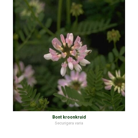
Bont kroonkruid
Securigera varia