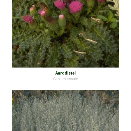
Aarddistel
Cirsium acaule