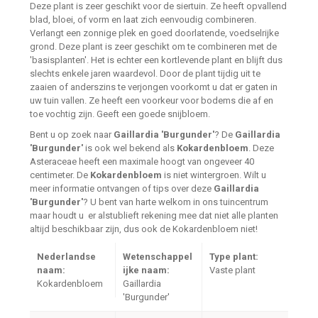
Deze plant is zeer geschikt voor de siertuin. Ze heeft opvallend
blad, bloei, of vorm en laat zich eenvoudig combineren.
Verlangt een zonnige plek en goed doorlatende, voedselrijke
grond. Deze plant is zeer geschikt om te combineren met de
'basisplanten'. Het is echter een kortlevende plant en blijft dus
slechts enkele jaren waardevol. Door de plant tijdig uit te
zaaien of anderszins te verjongen voorkomt u dat er gaten in
uw tuin vallen. Ze heeft een voorkeur voor bodems die af en
toe vochtig zijn. Geeft een goede snijbloem.
Bent u op zoek naar
Gaillardia 'Burgunder'
? De
Gaillardia
'Burgunder'
is ook wel bekend als
Kokardenbloem
. Deze
Asteraceae heeft een maximale hoogt van ongeveer 40
centimeter. De
Kokardenbloem
is niet wintergroen. Wilt u
meer informatie ontvangen of tips over deze
Gaillardia
'Burgunder'
? U bent van harte welkom in ons tuincentrum
maar houdt u er alstublieft rekening mee dat niet alle planten
altijd beschikbaar zijn, dus ook de Kokardenbloem niet!
Nederlandse
Wetenschappel
Type plant:
naam:
ijke naam:
Vaste plant
Kokardenbloem
Gaillardia
'Burgunder'