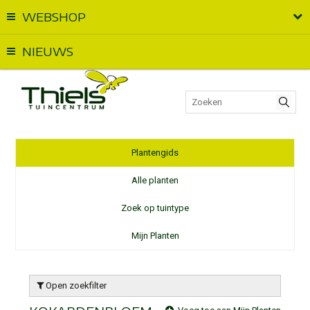
WEBSHOP
Vandaag geopend van
09:00
t.e.m.
18:00
NIEUWS
Plantengids
Alle planten
Zoek op tuintype
Mijn Planten
Open zoekfilter