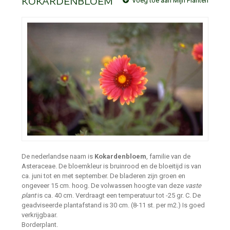
KOKARDENBLOEM
Voeg toe aan Mijn Planten
De nederlandse naam is
Kokardenbloem
, familie van de
Asteraceae. De bloemkleur is bruinrood en de bloeitijd is van
ca. juni tot en met september. De bladeren zijn groen en
ongeveer 15 cm. hoog. De volwassen hoogte van deze
vaste
plant
is ca. 40 cm. Verdraagt een temperatuur tot -25 gr. C. De
geadviseerde plantafstand is 30 cm. (8-11 st. per m2.) Is goed
verkrijgbaar.
Borderplant.