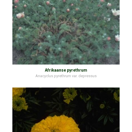
Afrikaanse pyrethrum
Anacyclus pyrethrum var. depressus