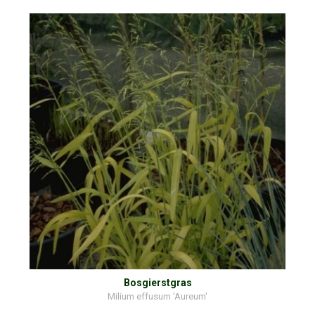
Bosgierstgras
Milium effusum 'Aureum'