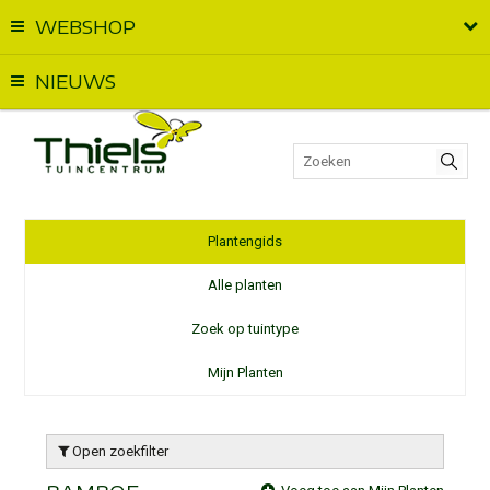
WEBSHOP
Vandaag geopend van
09:00
t.e.m.
17:00
NIEUWS
Plantengids
Alle planten
Zoek op tuintype
Mijn Planten
Open zoekfilter