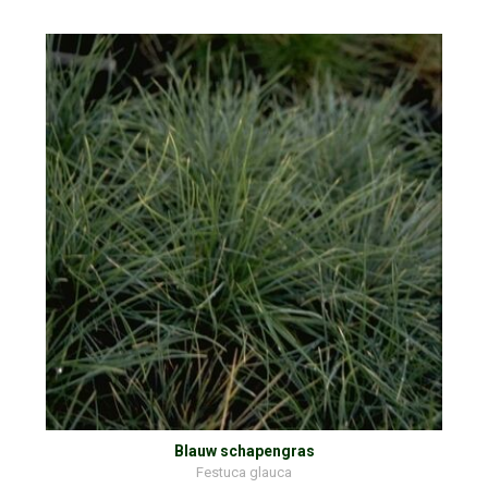
Blauw schapengras
Festuca glauca