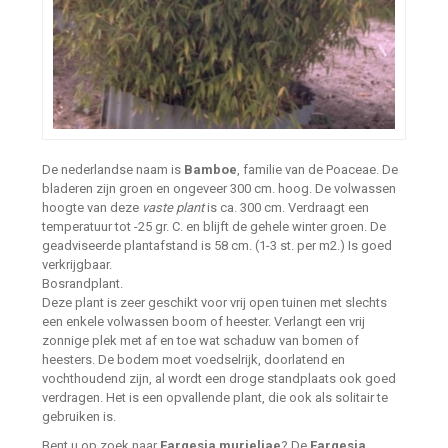
De nederlandse naam is
Bamboe
, familie van de Poaceae. De
bladeren zijn groen en ongeveer 300 cm. hoog. De volwassen
hoogte van deze
vaste plant
is ca. 300 cm. Verdraagt een
temperatuur tot -25 gr. C. en blijft de gehele winter groen. De
geadviseerde plantafstand is 58 cm. (1-3 st. per m2.) Is goed
verkrijgbaar.
Bosrandplant.
Deze plant is zeer geschikt voor vrij open tuinen met slechts
een enkele volwassen boom of heester. Verlangt een vrij
zonnige plek met af en toe wat schaduw van bomen of
heesters. De bodem moet voedselrijk, doorlatend en
vochthoudend zijn, al wordt een droge standplaats ook goed
verdragen. Het is een opvallende plant, die ook als solitair te
gebruiken is.
Bent u op zoek naar
Fargesia murieliae
? De
Fargesia