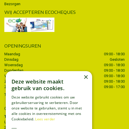
Bezorgen
WIJ ACCEPTEREN ECOCHEQUES
OPENINGSUREN
Maandag
09:00 - 18:00
Dinsdag
Gesloten
Woensdag
09:00 - 18:00
Donderdag
09:00 - 18:00
×
Vrijdag
09:00 - 18:00
Deze website maakt
Zaterdag
09:00 - 18:00
gebruik van cookies.
Zondag
09:00 - 17:00
Toon alle openingstijden
Deze website gebruikt cookies om uw
gebruikerservaring te verbeteren. Door
CONTACT
onze website te gebruiken, stemt u in met
alle cookies in overeenstemming met ons
Tuincentrum Thiels
Cookiebeleid.
Lees verder
Liersesteenweg 68
2221 Heist-op-den-berg