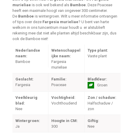
murieliae
is ook wel bekend als
Bamboe
. Deze Poaceae
heeft een maximale hoogt van ongeveer 300 centimeter.
De
Bamboe
is wintergroen. Wilt u meer informatie ontvangen
of tips over deze
Fargesia murieliae
? U bent van harte
welkom in ons tuincentrum maar houdt u er alstublieft
rekening mee dat niet alle planten altijd beschikbaar zijn, dus
ook de Bamboe niet!
Nederlandse
Wetenschappel
Type plant:
naam:
ijke naam:
Vaste plant
Bamboe
Fargesia
murieliae
Geslacht:
Familie:
Bladkleur:
Fargesia
Poaceae
Groen
Veelkleurig
Vochtigheid:
Zon / schaduw:
blad:
Vochthoudend
Halfschaduw /
Nee
zon
Wintergroen:
Hoogte in CM:
Giftig:
Ja
300
Nee