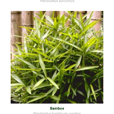
Pleioblastus auricomus
Bamboe
Pleioblastus humilis var. pumilus