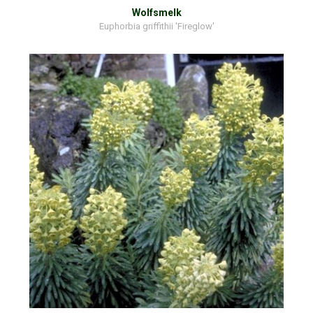
Wolfsmelk
Euphorbia griffithii 'Fireglow'