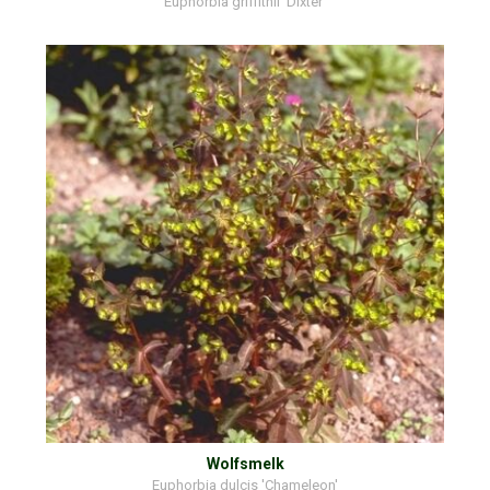
Euphorbia griffithii 'Dixter'
Wolfsmelk
Euphorbia dulcis 'Chameleon'