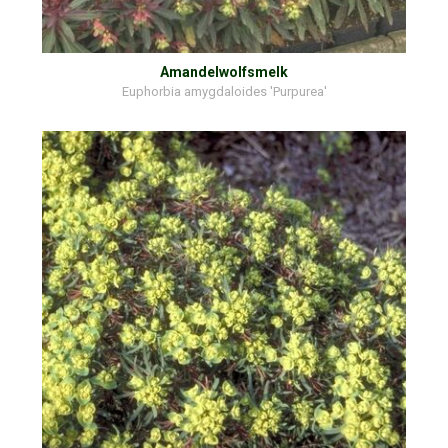
Amandelwolfsmelk
Euphorbia amygdaloides 'Purpurea'