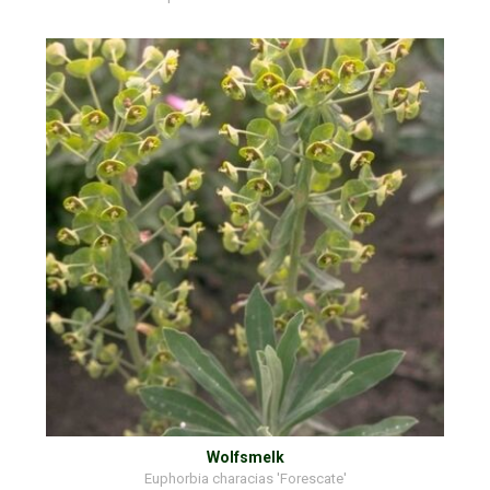
Wolfsmelk
Euphorbia characias 'Forescate'