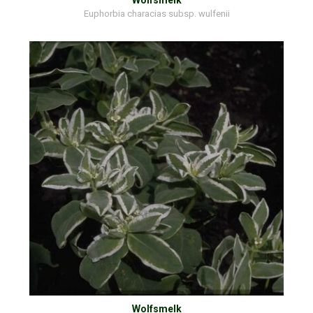
Euphorbia characias subsp. wulfenii
Wolfsmelk