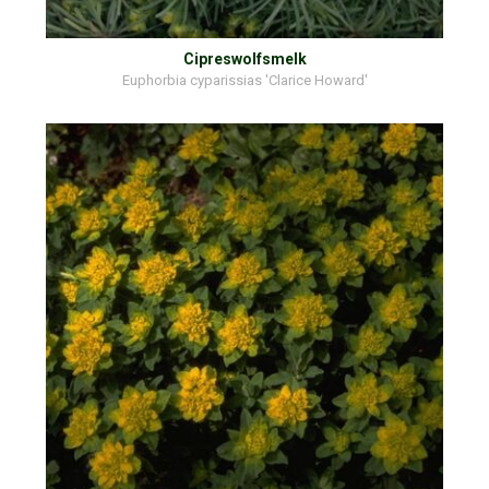
Cipreswolfsmelk
Euphorbia cyparissias 'Clarice Howard'