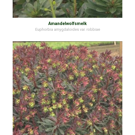
Amandelwolfsmelk
Euphorbia amygdaloides var. robbiae