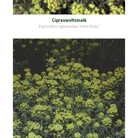
Cipreswolfsmelk
Euphorbia cyparissias 'Fens Ruby'