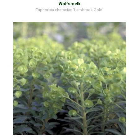
Wolfsmelk
Euphorbia characias 'Lambrook Gold'