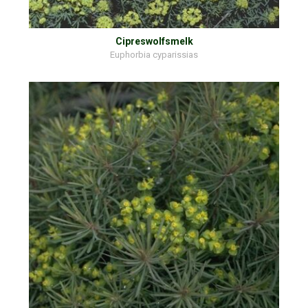
Cipreswolfsmelk
Euphorbia cyparissias