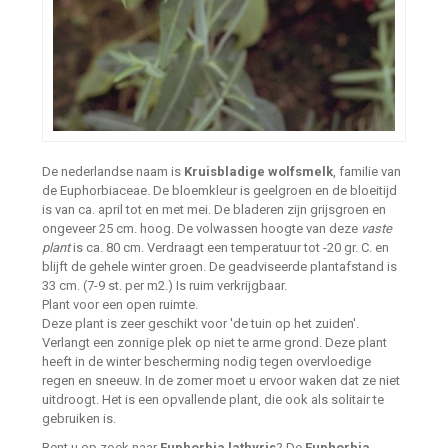
De nederlandse naam is
Kruisbladige wolfsmelk
, familie van
de Euphorbiaceae. De bloemkleur is geelgroen en de bloeitijd
is van ca. april tot en met mei. De bladeren zijn grijsgroen en
ongeveer 25 cm. hoog. De volwassen hoogte van deze
vaste
plant
is ca. 80 cm. Verdraagt een temperatuur tot -20 gr. C. en
blijft de gehele winter groen. De geadviseerde plantafstand is
33 cm. (7-9 st. per m2.) Is ruim verkrijgbaar.
Plant voor een open ruimte.
Deze plant is zeer geschikt voor 'de tuin op het zuiden'.
Verlangt een zonnige plek op niet te arme grond. Deze plant
heeft in de winter bescherming nodig tegen overvloedige
regen en sneeuw. In de zomer moet u ervoor waken dat ze niet
uitdroogt. Het is een opvallende plant, die ook als solitair te
gebruiken is.
Bent u op zoek naar
Euphorbia lathyris
? De
Euphorbia