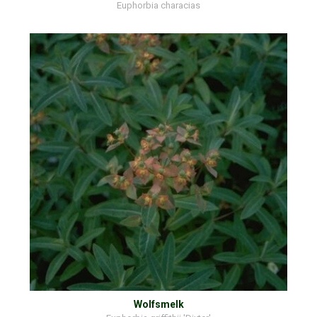
Euphorbia characias
Wolfsmelk