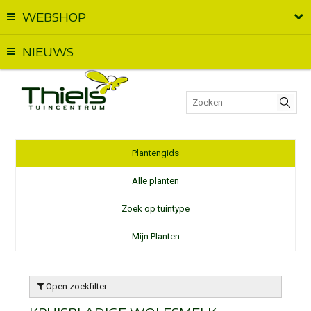
WEBSHOP
Vandaag geopend van
09:00
t.e.m.
18:00
NIEUWS
Plantengids
Alle planten
Zoek op tuintype
Mijn Planten
Open zoekfilter