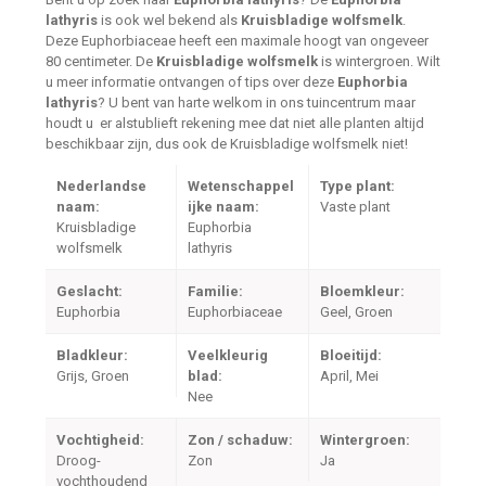
lathyris
is ook wel bekend als
Kruisbladige wolfsmelk
.
Deze Euphorbiaceae heeft een maximale hoogt van ongeveer
80 centimeter. De
Kruisbladige wolfsmelk
is wintergroen. Wilt
u meer informatie ontvangen of tips over deze
Euphorbia
lathyris
? U bent van harte welkom in ons tuincentrum maar
houdt u er alstublieft rekening mee dat niet alle planten altijd
beschikbaar zijn, dus ook de Kruisbladige wolfsmelk niet!
Nederlandse
Wetenschappel
Type plant:
naam:
ijke naam:
Vaste plant
Kruisbladige
Euphorbia
wolfsmelk
lathyris
Geslacht:
Familie:
Bloemkleur:
Euphorbia
Euphorbiaceae
Geel, Groen
Bladkleur:
Veelkleurig
Bloeitijd:
Grijs, Groen
blad:
April, Mei
Nee
Vochtigheid:
Zon / schaduw:
Wintergroen:
Droog-
Zon
Ja
vochthoudend