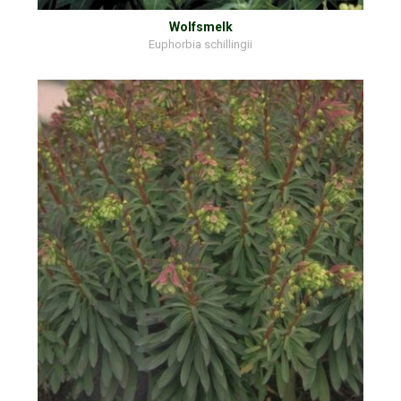
Wolfsmelk
Euphorbia schillingii