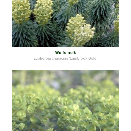
Wolfsmelk
Euphorbia characias 'Lambrook Gold'