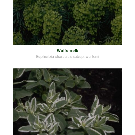
Wolfsmelk
Euphorbia characias subsp. wulfenii