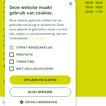
×
Vrijdag
09:00 - 18:00
Deze website maakt
Zaterdag
09:00 - 18:00
Zondag
09:00 - 17:00
gebruik van cookies.
Toon alle openingstijden
Deze website gebruikt cookies om uw
gebruikerservaring te verbeteren. Door
CONTACT
onze website te gebruiken, stemt u in met
alle cookies in overeenstemming met ons
Tuincentrum Thiels
Cookiebeleid.
Lees verder
Liersesteenweg 68
2221 Heist-op-den-berg
STRIKT NOODZAKELIJK
T.
015 22 27 52
PRESTATIE
E.
info@tuincentrumthiels.be
TARGETING
NIET-GECLASSIFICEERD
OPSLAAN EN SLUITEN
GEEF UW MENING
ALLES AFWIJZEN
DETAILS WEERGEVEN
© Tuincentrum Thiels