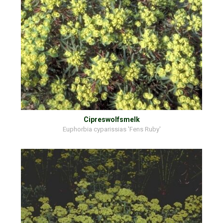
Cipreswolfsmelk
Euphorbia cyparissias 'Fens Ruby'