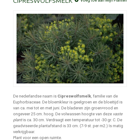
CIPRESWOLFSMELK
Voeg toe aan Mijn Planten
De nederlandse naam is
Cipreswolfsmelk
, familie van de
Euphorbiaceae. De bloemkleur is geelgroen en de bloeitijd is
van ca. mei tot en met juni. De bladeren zijn groen+rood en
ongeveer 25 cm. hoog. De volwassen hoogte van deze
vaste
plant
is ca. 30 cm. Verdraagt een temperatuur tot -30 gr. C. De
geadviseerde plantafstand is 33 cm. (7-9 st. per m2.) Is matig
verkrijgbaar.
Plant voor een open ruimte.