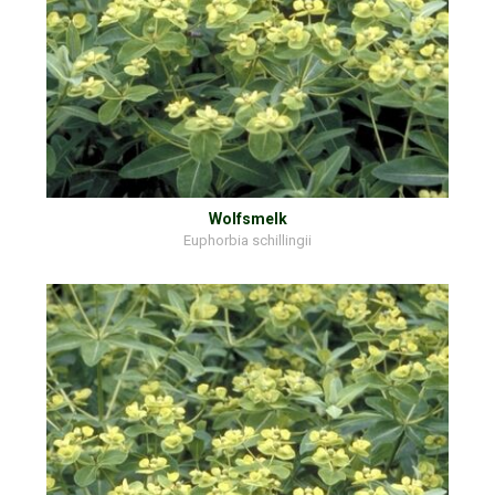
Wolfsmelk
Euphorbia schillingii