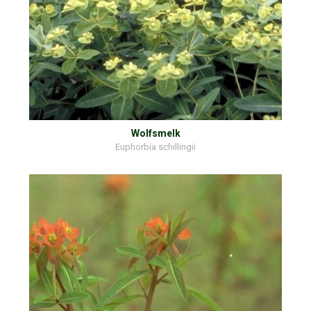
Wolfsmelk
Euphorbia schillingii