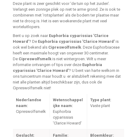
Deze plant is zeer geschikt voor 'de tuin op het zuiden'.
Verlangt een zonnige plek op niet te arme grond. Ze is ook te
combineren met 'rotsplanten' als de bodem ter plaatse maar
niet te droog is. Het is een woekerende plant met veel
worteluitlopers.
Bent u op zoek naar
Euphorbia cyparissias 'Clarice
Howard'
? De
Euphorbia cyparissias 'Clarice Howard'
is
ook wel bekend als
Cipreswolfsmelk
. Deze Euphorbiaceae
heeft een maximale hoogt van ongeveer 30 centimeter.
De
Cipreswolfsmelk
is niet wintergroen. Wilt u meer
informatie ontvangen of tips over deze
Euphorbia
cyparissias 'Clarice Howard'
? U bent van harte welkom in
ons tuincentrum maar houdt u er alstublieft rekening mee dat
niet alle planten altijd beschikbaar zijn, dus ook de
Cipreswolfsmelk niet!
Nederlandse
Wetenschappel
Type plant:
naam:
ijke naam:
Vaste plant
Cipreswolfsmelk
Euphorbia
cyparissias
'Clarice Howard'
Geslacht:
Familie:
Bloemkleur: