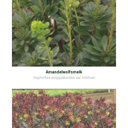
Amandelwolfsmelk
Euphorbia amygdaloides var. robbiae