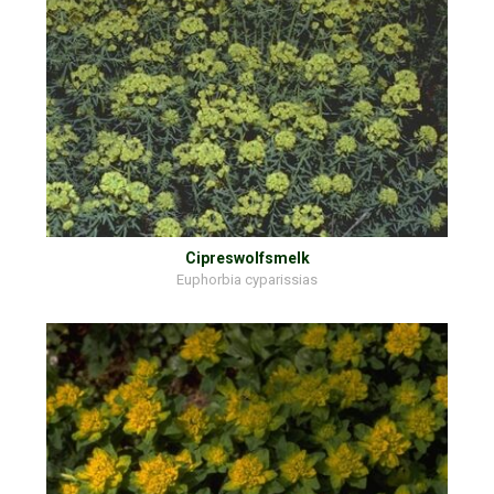
Cipreswolfsmelk
Euphorbia cyparissias