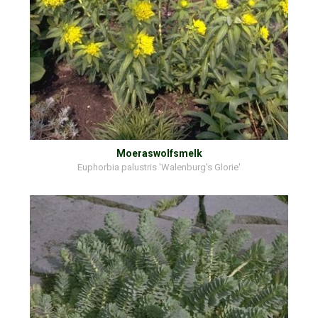
Moeraswolfsmelk
Euphorbia palustris 'Walenburg's Glorie'