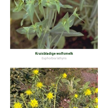
Kruisbladige wolfsmelk
Euphorbia lathyris