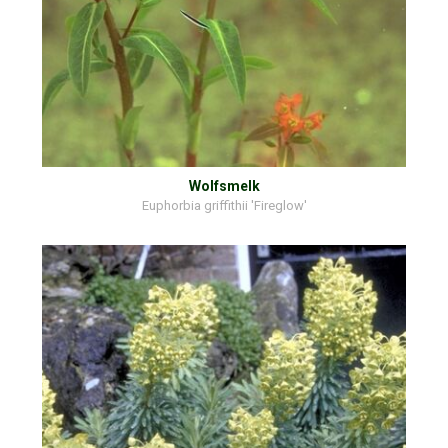
Wolfsmelk
Euphorbia griffithii 'Fireglow'