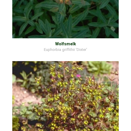
Wolfsmelk
Euphorbia griffithii 'Dixter'