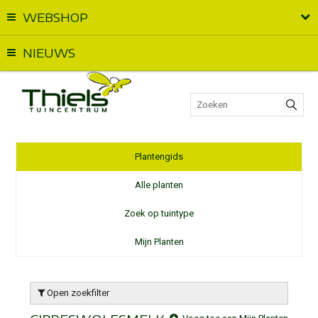
WEBSHOP
Vandaag geopend van
09:00
t.e.m.
18:00
NIEUWS
Plantengids
Alle planten
Zoek op tuintype
Mijn Planten
Open zoekfilter