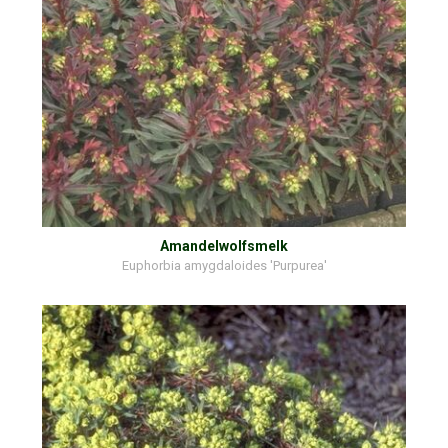
Amandelwolfsmelk
Euphorbia amygdaloides 'Purpurea'