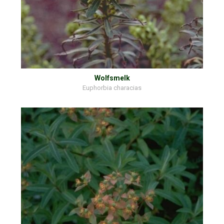
Wolfsmelk
Euphorbia characias