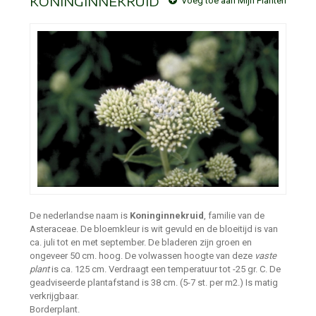
KONINGINNEKRUID
Voeg toe aan Mijn Planten
De nederlandse naam is
Koninginnekruid
, familie van de
Asteraceae. De bloemkleur is wit gevuld en de bloeitijd is van
ca. juli tot en met september. De bladeren zijn groen en
ongeveer 50 cm. hoog. De volwassen hoogte van deze
vaste
plant
is ca. 125 cm. Verdraagt een temperatuur tot -25 gr. C. De
geadviseerde plantafstand is 38 cm. (5-7 st. per m2.) Is matig
verkrijgbaar.
Borderplant.