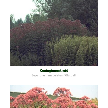
Koninginnenkruid
Eupatorium maculatum 'Glutball'