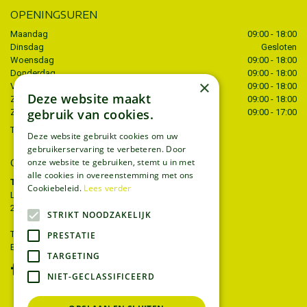
OPENINGSUREN
Maandag
09:00 - 18:00
Dinsdag
Gesloten
Woensdag
09:00 - 18:00
Donderdag
09:00 - 18:00
×
Vrijdag
09:00 - 18:00
Deze website maakt
Zaterdag
09:00 - 18:00
gebruik van cookies.
Zondag
09:00 - 17:00
Toon alle openingstijden
Deze website gebruikt cookies om uw
gebruikerservaring te verbeteren. Door
onze website te gebruiken, stemt u in met
CONTACT
alle cookies in overeenstemming met ons
Tuincentrum Thiels
Cookiebeleid.
Lees verder
Liersesteenweg 68
2221 Heist-op-den-berg
STRIKT NOODZAKELIJK
T.
015 22 27 52
PRESTATIE
E.
info@tuincentrumthiels.be
TARGETING
NIET-GECLASSIFICEERD