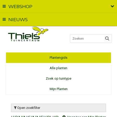
WEBSHOP
Vandaag geopend van
09:00
t.e.m.
18:00
NIEUWS
Plantengids
Alle planten
Zoek op tuintype
Mijn Planten
Open zoekfilter