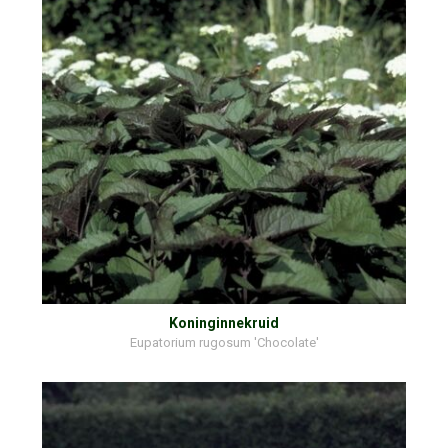
Koninginnekruid
Eupatorium rugosum 'Chocolate'