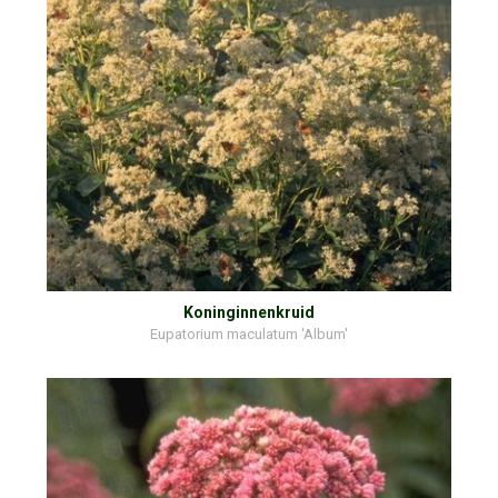
Koninginnenkruid
Eupatorium maculatum 'Album'