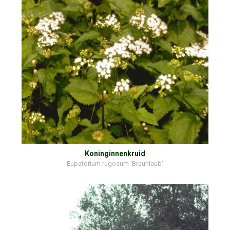
Koninginnenkruid
Eupatorium rugosum 'Braunlaub'