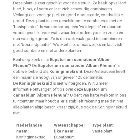
Deze plant is zeer geschikt voor de siertuin. Ze heeft opvallend
blad, bloei, of vorm en laat zich eenvoudig combineren.
Verlangt een zonnige plek en goed doorlatende, voedselrijke
grond. Deze plant is zeer geschikt om te combineren met de
'basisplanten'. Is van oorsprong een 'weideplant' en daarom
vooral geschikt voor wat zwaardere bodemtypen en zo nu en
dan vochtige grond. Ze is dan ook vaak goed te combineren
met 'bosrandplanten'. Woekert niet of nauwelijks en laat zich
goed combineren met andere planten.
Bent u op zoek naar
Eupatorium cannabium 'Album
Plenum'
? De
Eupatorium cannabium 'Album Plenum'
is
ook wel bekend als
Koninginnekruid
. Deze Asteraceae heeft
een maximale hoogt van ongeveer 125 centimeter.
De
Koninginnekruid
is niet wintergroen. Wilt u meer
informatie ontvangen of tips over deze
Eupatorium
cannabium 'Album Plenum'
? U bent van harte welkom in ons
tuincentrum maar houdt u er alstublieft rekening mee dat niet
alle planten altijd beschikbaar zijn, dus ook de Koninginnekruid
niet!
Nederlandse
Wetenschappel
Type plant:
naam:
ijke naam:
Vaste plant
Koninginnekruid
Eupatorium