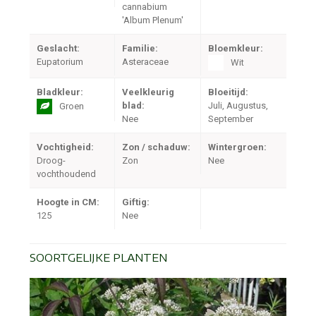
cannabium
'Album Plenum'
Geslacht:
Familie:
Bloemkleur:
Eupatorium
Asteraceae
Wit
Bladkleur:
Veelkleurig
Bloeitijd:
blad:
Juli, Augustus,
Groen
Nee
September
Vochtigheid:
Zon / schaduw:
Wintergroen:
Droog-
Zon
Nee
vochthoudend
Hoogte in CM:
Giftig:
125
Nee
SOORTGELIJKE PLANTEN