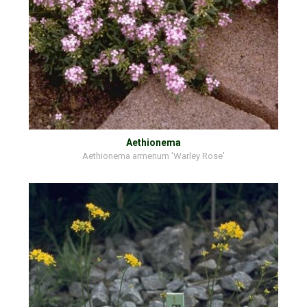
Aethionema
Aethionema armenum 'Warley Rose'