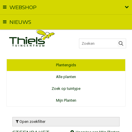
WEBSHOP
Vandaag geopend van
09:00
t.e.m.
18:00
NIEUWS
Plantengids
Alle planten
Zoek op tuintype
Mijn Planten
Open zoekfilter