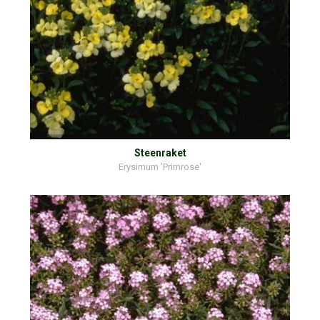
Steenraket
Erysimum 'Primrose'