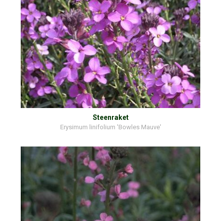
Steenraket
Erysimum linifolium 'Bowles Mauve'