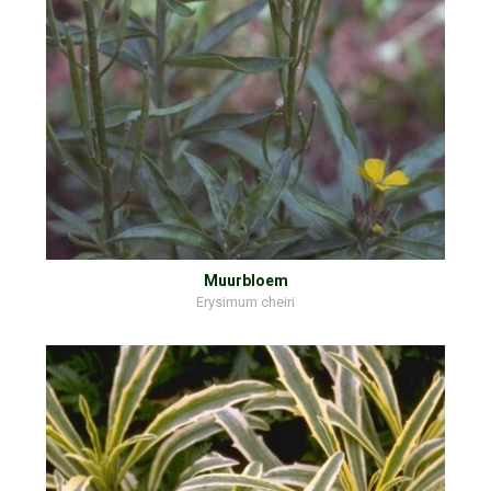
Muurbloem
Erysimum cheiri