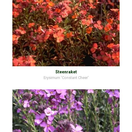
Steenraket
Erysimum 'Constant Cheer'