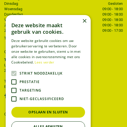
Dinsdag
Gesloten
Woensdag
09:00 - 18:00
Donderdag
09:00 - 18:00
×
Vrijdag
09:00 - 18:00
Deze website maakt
Zaterdag
09:00 - 18:00
gebruik van cookies.
Zondag
09:00 - 17:00
Toon alle openingstijden
Deze website gebruikt cookies om uw
gebruikerservaring te verbeteren. Door
CONTACT
onze website te gebruiken, stemt u in met
alle cookies in overeenstemming met ons
Tuincentrum Thiels
Cookiebeleid.
Lees verder
Liersesteenweg 68
2221 Heist-op-den-berg
STRIKT NOODZAKELIJK
T.
015 22 27 52
PRESTATIE
E.
info@tuincentrumthiels.be
TARGETING
NIET-GECLASSIFICEERD
OPSLAAN EN SLUITEN
GEEF UW MENING
ALLES AFWIJZEN