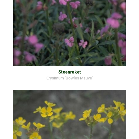
Steenraket
Erysimum 'Bowles Mauve'