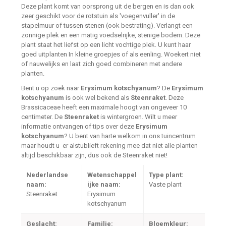
Deze plant komt van oorsprong uit de bergen en is dan ook
zeer geschikt voor de rotstuin als 'voegenvuller' in de
stapelmuur of tussen stenen (ook bestrating). Verlangt een
zonnige plek en een matig voedselrijke, stenige bodem. Deze
plant staat het liefst op een licht vochtige plek. U kunt haar
goed uitplanten In kleine groepjes of als eenling. Woekert niet
of nauwelijks en laat zich goed combineren met andere
planten.
Bent u op zoek naar
Erysimum kotschyanum
? De
Erysimum
kotschyanum
is ook wel bekend als
Steenraket
. Deze
Brassicaceae heeft een maximale hoogt van ongeveer 10
centimeter. De
Steenraket
is wintergroen. Wilt u meer
informatie ontvangen of tips over deze
Erysimum
kotschyanum
? U bent van harte welkom in ons tuincentrum
maar houdt u er alstublieft rekening mee dat niet alle planten
altijd beschikbaar zijn, dus ook de Steenraket niet!
Nederlandse
Wetenschappel
Type plant:
naam:
ijke naam:
Vaste plant
Steenraket
Erysimum
kotschyanum
Geslacht:
Familie:
Bloemkleur: