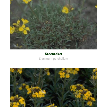
Steenraket
Erysimum pulchellum