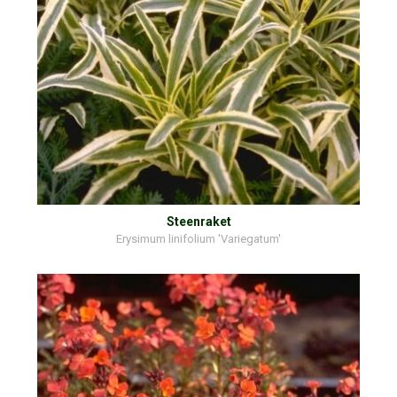
Steenraket
Erysimum linifolium 'Variegatum'