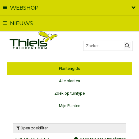
WEBSHOP
Vandaag geopend van
09:00
t.e.m.
18:00
NIEUWS
Plantengids
Alle planten
Zoek op tuintype
Mijn Planten
Open zoekfilter