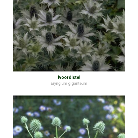
Ivoordistel
Eryngium giganteum