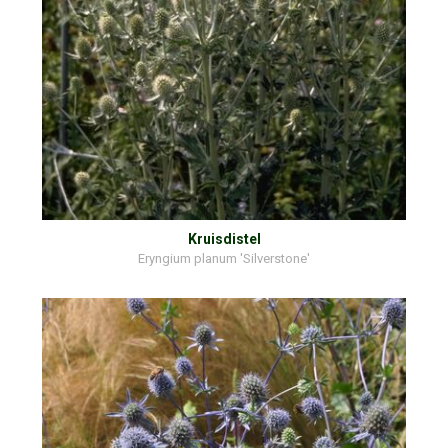
Kruisdistel
Eryngium planum 'Silverstone'