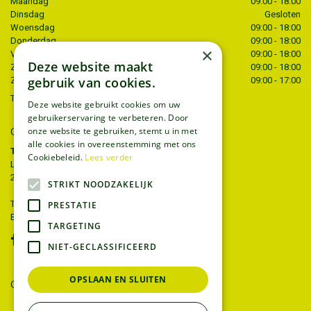
Maandag
09:00 - 18:00
Dinsdag
Gesloten
Woensdag
09:00 - 18:00
Donderdag
09:00 - 18:00
×
Vrijdag
09:00 - 18:00
Deze website maakt
Zaterdag
09:00 - 18:00
gebruik van cookies.
Zondag
09:00 - 17:00
Toon alle openingstijden
Deze website gebruikt cookies om uw
gebruikerservaring te verbeteren. Door
onze website te gebruiken, stemt u in met
CONTACT
alle cookies in overeenstemming met ons
Tuincentrum Thiels
Cookiebeleid.
Lees verder
Liersesteenweg 68
2221 Heist-op-den-berg
STRIKT NOODZAKELIJK
T.
015 22 27 52
PRESTATIE
E.
info@tuincentrumthiels.be
TARGETING
NIET-GECLASSIFICEERD
OPSLAAN EN SLUITEN
GEEF UW MENING