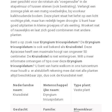
zeer geschikt voor de rotstuin als 'voegenvuller' in de
stapelmuur of tussen stenen (ook bestrating). Verlangt een
zonnige plek en een matig voedselrijke, bij voorkeur
kalkhoudende bodem. Deze plant staat het liefst op een licht
vochtige plek, maar kan redelijk tegen droogte. U kunt haar
goed uitplanten In kleine groepjes of als eenling. Woekert niet
of nauwelijks en laat zich goed combineren met andere
planten.
Bent u op zoek naar
Eryngium tricuspidatum
? De
Eryngium
tricuspidatum
is ook wel bekend als
Kruisdistel
. Deze
Apiaceae heeft een maximale hoogt van ongeveer 50
centimeter. De
Kruisdistel
is niet wintergroen. Wilt u meer
informatie ontvangen of tips over deze
Eryngium
tricuspidatum
? U bent van harte welkom in ons tuincentrum
maar houdt u er alstublieft rekening mee dat niet alle planten
altijd beschikbaar zijn, dus ook de Kruisdistel niet!
Nederlandse
Wetenschappel
Type plant:
naam:
ijke naam:
Vaste plant
Kruisdistel
Eryngium
tricuspidatum
Geslacht:
Familie:
Bloemkleur: