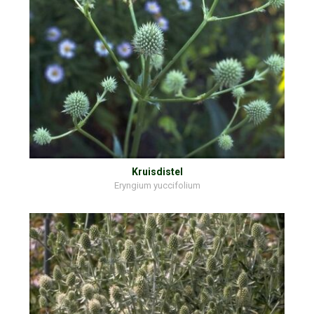
Kruisdistel
Eryngium yuccifolium