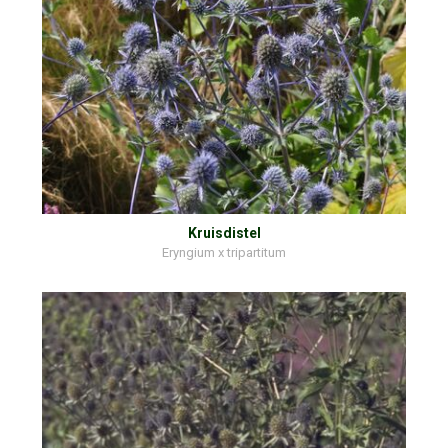
Kruisdistel
Eryngium x tripartitum