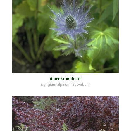
Alpenkruisdistel
Eryngium alpinum 'Superbum'