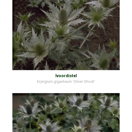
Ivoordistel
Eryngium giganteum 'Silver Ghost'