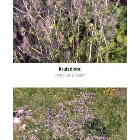
Kruisdistel
Eryngium planum