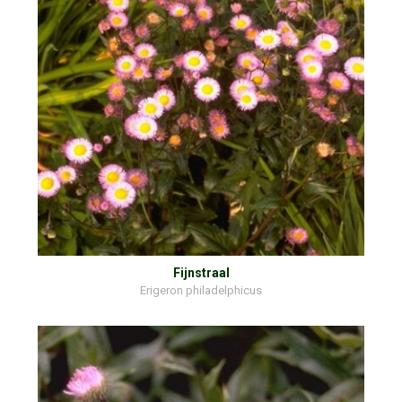
Fijnstraal
Erigeron philadelphicus