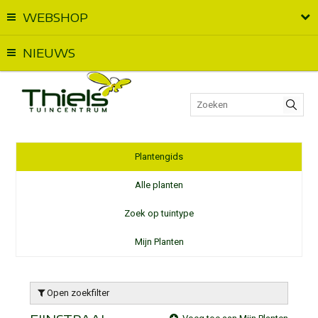
WEBSHOP
Vandaag geopend van
09:00
t.e.m.
18:00
NIEUWS
Plantengids
Alle planten
Zoek op tuintype
Mijn Planten
Open zoekfilter