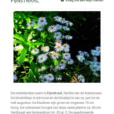
FIJNSTRAAL
Voeg toe aan Mijn Planten
De nederlandse naam is
Fijnstraal
, familie van de Asteraceae.
De bloemkleur is wit+roze en de bloeitijd is van ca. juni tot en
met augustus. De bladeren zijn groen en ongeveer 15 cm.
hoog. De volwassen hoogte van deze
vaste plant
is ca. 60 cm.
Verdraagt een temperatuur tot -35 gr. C. De geadviseerde