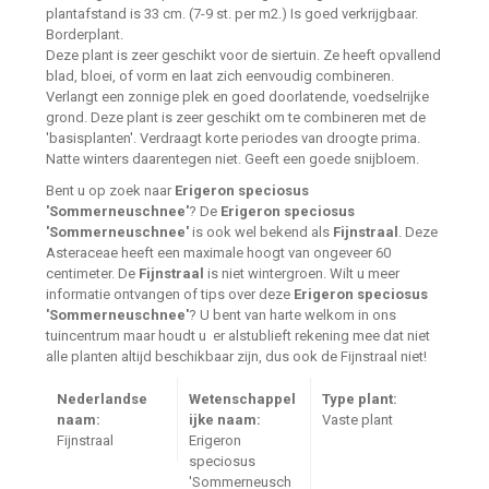
plantafstand is 33 cm. (7-9 st. per m2.) Is goed verkrijgbaar.
Borderplant.
Deze plant is zeer geschikt voor de siertuin. Ze heeft opvallend
blad, bloei, of vorm en laat zich eenvoudig combineren.
Verlangt een zonnige plek en goed doorlatende, voedselrijke
grond. Deze plant is zeer geschikt om te combineren met de
'basisplanten'. Verdraagt korte periodes van droogte prima.
Natte winters daarentegen niet. Geeft een goede snijbloem.
Bent u op zoek naar
Erigeron speciosus
'Sommerneuschnee'
? De
Erigeron speciosus
'Sommerneuschnee'
is ook wel bekend als
Fijnstraal
. Deze
Asteraceae heeft een maximale hoogt van ongeveer 60
centimeter. De
Fijnstraal
is niet wintergroen. Wilt u meer
informatie ontvangen of tips over deze
Erigeron speciosus
'Sommerneuschnee'
? U bent van harte welkom in ons
tuincentrum maar houdt u er alstublieft rekening mee dat niet
alle planten altijd beschikbaar zijn, dus ook de Fijnstraal niet!
Nederlandse
Wetenschappel
Type plant:
naam:
ijke naam:
Vaste plant
Fijnstraal
Erigeron
speciosus
'Sommerneusch