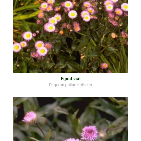
Fijnstraal
Erigeron philadelphicus