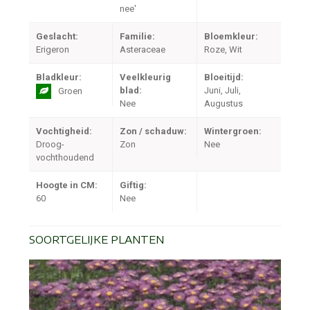
nee'
Geslacht:
Familie:
Bloemkleur:
Erigeron
Asteraceae
Roze, Wit
Bladkleur:
Veelkleurig
Bloeitijd:
blad:
Juni, Juli,
Groen
Nee
Augustus
Vochtigheid:
Zon / schaduw:
Wintergroen:
Droog-
Zon
Nee
vochthoudend
Hoogte in CM:
Giftig:
60
Nee
SOORTGELIJKE PLANTEN