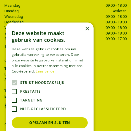
Maandag
09:00 - 18:00
Dinsdag
Gesloten
Woensdag
09:00 - 18:00
Donderdag
09:00 - 18:00
×
Vrijdag
09:00 - 18:00
Deze website maakt
Zaterdag
09:00 - 18:00
gebruik van cookies.
Zondag
09:00 - 17:00
Toon alle openingstijden
Deze website gebruikt cookies om uw
gebruikerservaring te verbeteren. Door
onze website te gebruiken, stemt u in met
CONTACT
alle cookies in overeenstemming met ons
Tuincentrum Thiels
Cookiebeleid.
Lees verder
Liersesteenweg 68
2221 Heist-op-den-berg
STRIKT NOODZAKELIJK
T.
015 22 27 52
PRESTATIE
E.
info@tuincentrumthiels.be
TARGETING
NIET-GECLASSIFICEERD
OPSLAAN EN SLUITEN
GEEF UW MENING