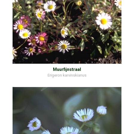
Muurfijnstraal
Erigeron karvinskianus