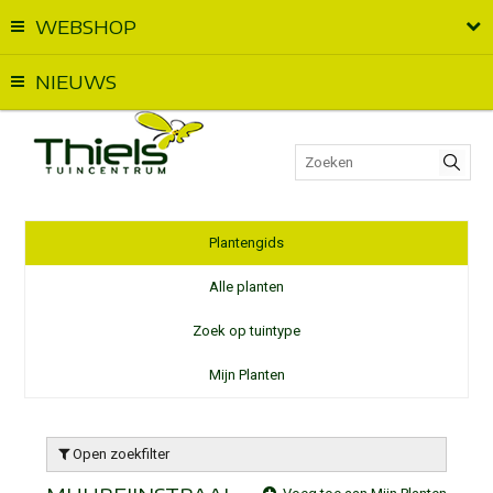
WEBSHOP
Vandaag geopend van
09:00
t.e.m.
17:00
NIEUWS
Plantengids
Alle planten
Zoek op tuintype
Mijn Planten
Open zoekfilter