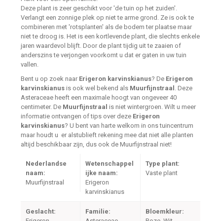
Deze plant is zeer geschikt voor 'de tuin op het zuiden'.
Verlangt een zonnige plek op niet te arme grond. Ze is ook te
combineren met 'rotsplanten' als de bodem ter plaatse maar
niet te droog is. Het is een kortlevende plant, die slechts enkele
jaren waardevol blijft. Door de plant tijdig uit te zaaien of
anderszins te verjongen voorkomt u dat er gaten in uw tuin
vallen.
Bent u op zoek naar
Erigeron karvinskianus
? De
Erigeron
karvinskianus
is ook wel bekend als
Muurfijnstraal
. Deze
Asteraceae heeft een maximale hoogt van ongeveer 40
centimeter. De
Muurfijnstraal
is niet wintergroen. Wilt u meer
informatie ontvangen of tips over deze
Erigeron
karvinskianus
? U bent van harte welkom in ons tuincentrum
maar houdt u er alstublieft rekening mee dat niet alle planten
altijd beschikbaar zijn, dus ook de Muurfijnstraal niet!
Nederlandse
Wetenschappel
Type plant:
naam:
ijke naam:
Vaste plant
Muurfijnstraal
Erigeron
karvinskianus
Geslacht:
Familie:
Bloemkleur:
Erigeron
Asteraceae
Roze, Wit