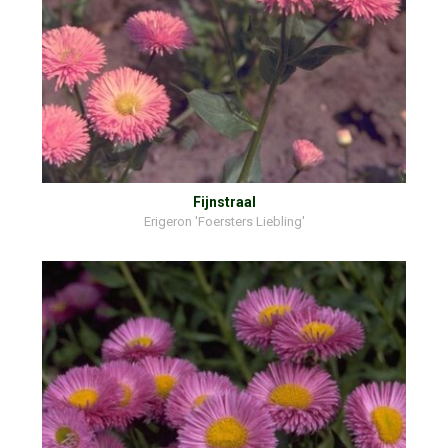
Fijnstraal
Erigeron 'Foersters Liebling'