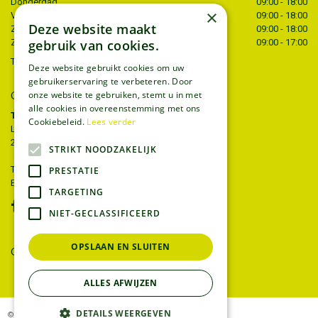
Donderdag
09:00 - 18:00
×
Vrijdag
09:00 - 18:00
Deze website maakt
Zaterdag
09:00 - 18:00
Zondag
09:00 - 17:00
gebruik van cookies.
Toon alle openingstijden
Deze website gebruikt cookies om uw
gebruikerservaring te verbeteren. Door
CONTACT
onze website te gebruiken, stemt u in met
alle cookies in overeenstemming met ons
Tuincentrum Thiels
Cookiebeleid.
Lees verder
Liersesteenweg 68
2221 Heist-op-den-berg
STRIKT NOODZAKELIJK
T.
015 22 27 52
PRESTATIE
E.
info@tuincentrumthiels.be
TARGETING
NIET-GECLASSIFICEERD
OPSLAAN EN SLUITEN
GEEF UW MENING
ALLES AFWIJZEN
DETAILS WEERGEVEN
© Tuincentrum Thiels