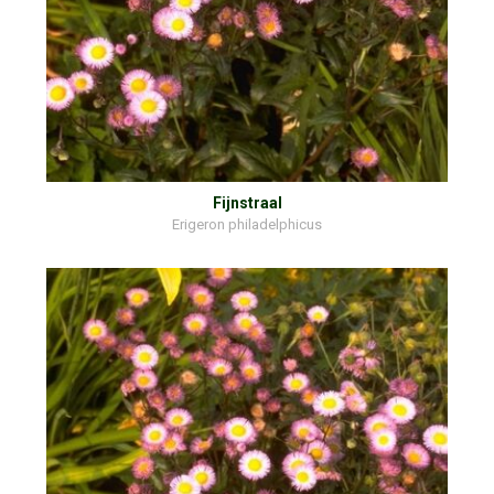
Fijnstraal
Erigeron philadelphicus