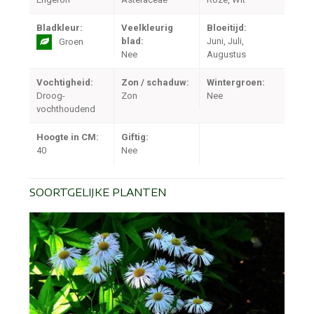
Bladkleur:
Veelkleurig
Bloeitijd:
blad:
Juni, Juli,
Groen
Nee
Augustus
Vochtigheid:
Zon / schaduw:
Wintergroen:
Droog-
Zon
Nee
vochthoudend
Hoogte in CM:
Giftig:
40
Nee
SOORTGELIJKE PLANTEN