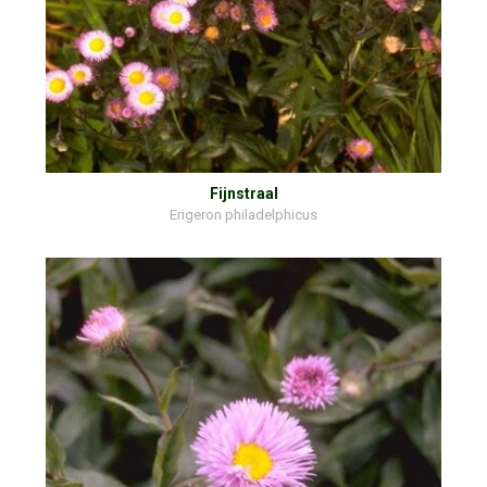
Fijnstraal
Erigeron philadelphicus