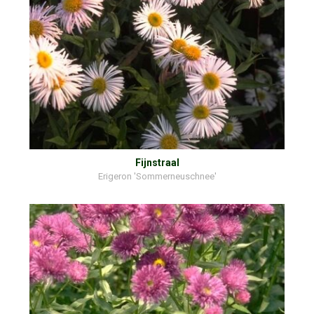
Fijnstraal
Erigeron 'Sommerneuschnee'