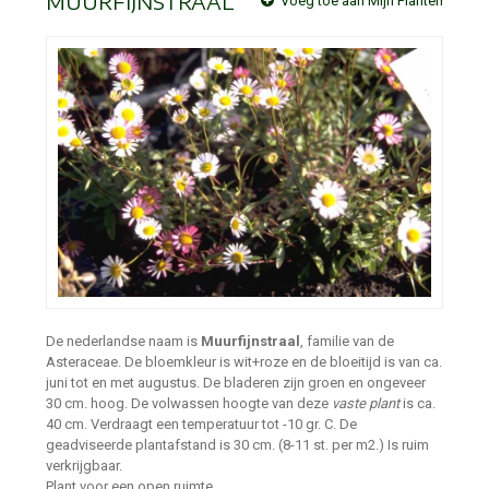
MUURFIJNSTRAAL
Voeg toe aan Mijn Planten
De nederlandse naam is
Muurfijnstraal
, familie van de
Asteraceae. De bloemkleur is wit+roze en de bloeitijd is van ca.
juni tot en met augustus. De bladeren zijn groen en ongeveer
30 cm. hoog. De volwassen hoogte van deze
vaste plant
is ca.
40 cm. Verdraagt een temperatuur tot -10 gr. C. De
geadviseerde plantafstand is 30 cm. (8-11 st. per m2.) Is ruim
verkrijgbaar.
Plant voor een open ruimte.