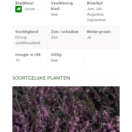
Bladkleur:
Veelkleurig
Bloeitijd:
blad:
Juni, Juli,
Groen
Nee
Augustus,
September
Vochtigheid:
Zon / schaduw:
Wintergroen:
Droog-
Zon
Ja
vochthoudend
Hoogte in CM:
Giftig:
15
Nee
SOORTGELIJKE PLANTEN