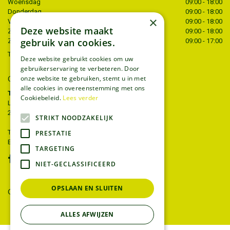
Woensdag
09:00 - 18:00
Donderdag
09:00 - 18:00
×
Vrijdag
09:00 - 18:00
Deze website maakt
Zaterdag
09:00 - 18:00
gebruik van cookies.
Zondag
09:00 - 17:00
Toon alle openingstijden
Deze website gebruikt cookies om uw
gebruikerservaring te verbeteren. Door
onze website te gebruiken, stemt u in met
CONTACT
alle cookies in overeenstemming met ons
Tuincentrum Thiels
Cookiebeleid.
Lees verder
Liersesteenweg 68
2221 Heist-op-den-berg
STRIKT NOODZAKELIJK
T.
015 22 27 52
PRESTATIE
E.
info@tuincentrumthiels.be
TARGETING
NIET-GECLASSIFICEERD
OPSLAAN EN SLUITEN
GEEF UW MENING
ALLES AFWIJZEN