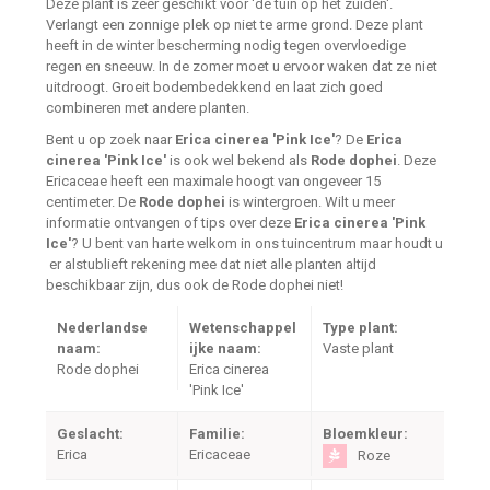
Deze plant is zeer geschikt voor 'de tuin op het zuiden'.
Verlangt een zonnige plek op niet te arme grond. Deze plant
heeft in de winter bescherming nodig tegen overvloedige
regen en sneeuw. In de zomer moet u ervoor waken dat ze niet
uitdroogt. Groeit bodembedekkend en laat zich goed
combineren met andere planten.
Bent u op zoek naar
Erica cinerea 'Pink Ice'
? De
Erica
cinerea 'Pink Ice'
is ook wel bekend als
Rode dophei
. Deze
Ericaceae heeft een maximale hoogt van ongeveer 15
centimeter. De
Rode dophei
is wintergroen. Wilt u meer
informatie ontvangen of tips over deze
Erica cinerea 'Pink
Ice'
? U bent van harte welkom in ons tuincentrum maar houdt u
er alstublieft rekening mee dat niet alle planten altijd
beschikbaar zijn, dus ook de Rode dophei niet!
Nederlandse
Wetenschappel
Type plant:
naam:
ijke naam:
Vaste plant
Rode dophei
Erica cinerea
'Pink Ice'
Geslacht:
Familie:
Bloemkleur:
Erica
Ericaceae
Roze