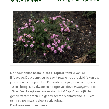
RODE DOPHEI
Voeg toe aan Mijn Planten
De nederlandse naam is
Rode dophei
, familie van de
Ericaceae. De bloemkleur is zacht roze en de bloeitijd is van ca.
juni tot en met september. De bladeren zijn groen en ongeveer
10 cm. hoog. De volwassen hoogte van deze
vaste plant
is ca.
15 cm. Verdraagt een temperatuur tot -20 gr. C. en blijft de
gehele winter groen. De geadviseerde plantafstand is 30 cm.
(8-11 st. per m2.) Is slecht verkrijgbaar.
Plant voor een open ruimte.