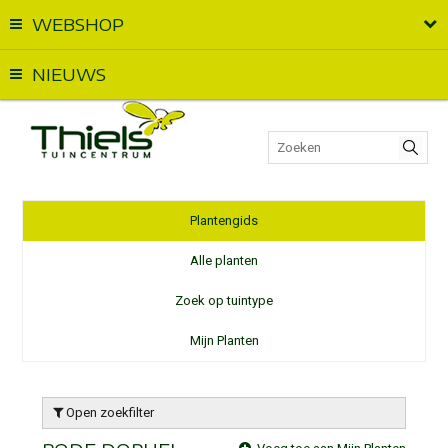
WEBSHOP
Vandaag geopend van
09:00
t.e.m.
17:00
NIEUWS
Plantengids
Alle planten
Zoek op tuintype
Mijn Planten
Open zoekfilter