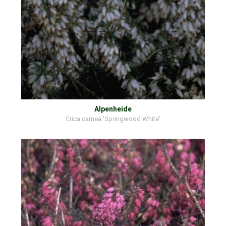
Alpenheide
Erica carnea 'Springwood White'