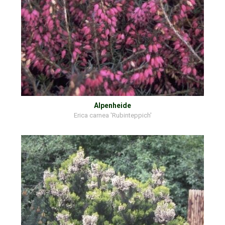
Alpenheide
Erica carnea 'Rubinteppich'