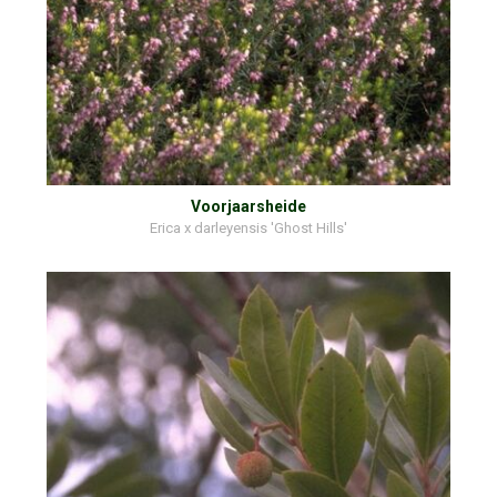
Voorjaarsheide
Erica x darleyensis 'Ghost Hills'