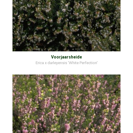
Voorjaarsheide
Erica x darleyensis 'White Perfection'