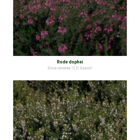
Rode dophei
Erica cinerea 'C.D. Eason'