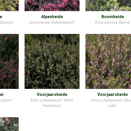
e
Alpenheide
Boomheide
 George'
Erica carnea 'Rubinteppich'
Erica arborea 'Alpina'
ei
Voorjaarsheide
Voorjaarsheide
. Eason'
Erica x darleyensis 'White
Erica x darleyensis 'Gho
Perfection'
Hills'