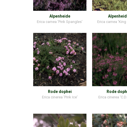
Alpenheide
Alpenheid
Erica carnea 'Pink Spangles'
Erica carnea 'King
Rode dophei
Rode doph
Erica cinerea 'Pink Ice'
Erica cinerea 'C.D