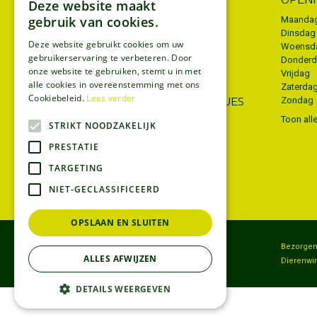
Deze website maakt
gebruik van cookies.
Algemene voorwaarden
Maanda
Dinsdag
Privacy policy
Deze website gebruikt cookies om uw
Woensd
gebruikerservaring te verbeteren. Door
Donder
Disclaimer
onze website te gebruiken, stemt u in met
Vrijdag
Bezorgen
alle cookies in overeenstemming met ons
Zaterda
Cookiebeleid.
Lees verder
WIJ ACCEPTEREN ECOCHEQUES
Zondag
Toon all
STRIKT NOODZAKELIJK
PRESTATIE
TARGETING
NIET-GECLASSIFICEERD
OPSLAAN EN SLUITEN
Tuincentrum
Bezorge
ALLES AFWIJZEN
Koopzondag
Dierenwi
DETAILS WEERGEVEN
© Tuincentrum Thiels