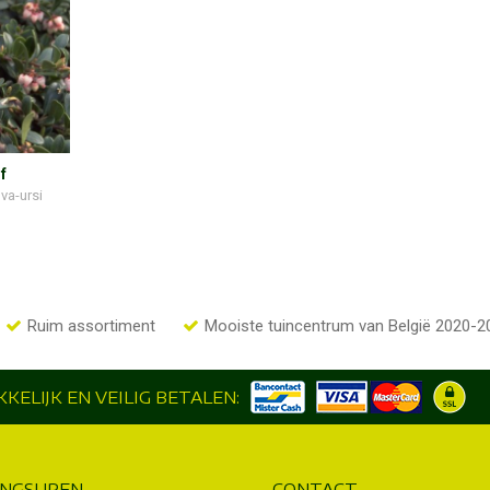
f
va-ursi
Ruim assortiment
Mooiste tuincentrum van België 2020-2
KELIJK EN VEILIG BETALEN:
INGSUREN
CONTACT