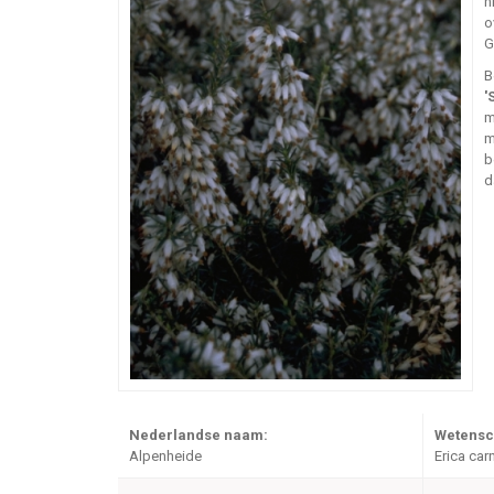
n
o
G
B
'
m
m
b
d
Nederlandse naam:
Wetensc
Alpenheide
Erica car