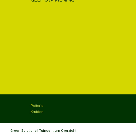
Potterie
Kruiden
|
Green Solutions
Tuincentrum Overzicht