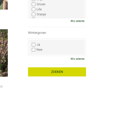
Groen
Lila
Oranje
Paars
Wis selectie
Rood
Roze
Wintergroen:
Wit
Zwart
Ja
Nee
Wis selectie
st