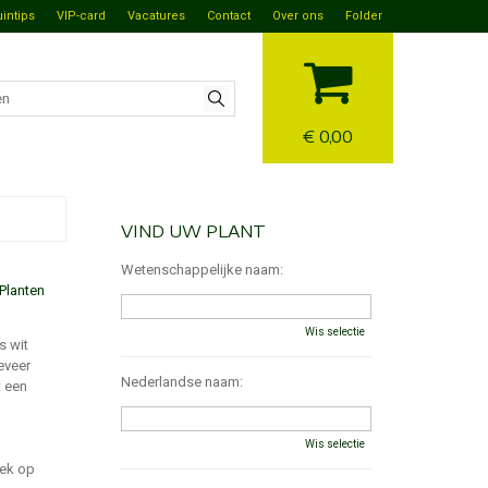
uintips
VIP-card
Vacatures
Contact
Over ons
Folder
€ 0,00
VIND UW PLANT
Wetenschappelijke naam:
Planten
Wis selectie
s wit
geveer
Nederlandse naam:
t een
Wis selectie
lek op