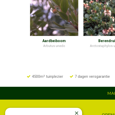
Aardbeiboom
Berendrui
Arbutus unedo
Arctostaphylos u
4500m² tuinplezier
7 dagen versgarantie
MAK
×
INFORMATIE
OPEN