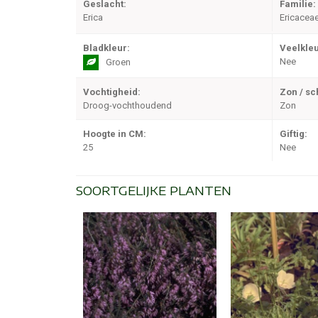
Geslacht:
Familie:
Erica
Ericacea
Bladkleur:
Veelkleu
Nee
Groen
Vochtigheid:
Zon / s
Droog-vochthoudend
Zon
Hoogte in CM:
Giftig:
25
Nee
SOORTGELIJKE PLANTEN