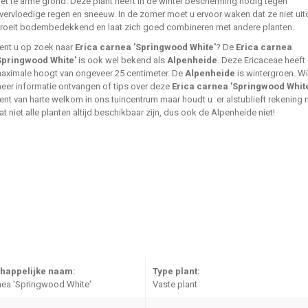
iet te arme grond. Deze plant heeft in de winter bescherming nodig tegen
vervloedige regen en sneeuw. In de zomer moet u ervoor waken dat ze niet uit
roeit bodembedekkend en laat zich goed combineren met andere planten.
ent u op zoek naar
Erica carnea 'Springwood White'
? De
Erica carnea
Springwood White'
is ook wel bekend als
Alpenheide
. Deze Ericaceae heeft
aximale hoogt van ongeveer 25 centimeter. De
Alpenheide
is wintergroen. Wi
eer informatie ontvangen of tips over deze
Erica carnea 'Springwood Whit
ent van harte welkom in ons tuincentrum maar houdt u er alstublieft rekening
at niet alle planten altijd beschikbaar zijn, dus ook de Alpenheide niet!
happelijke naam:
Type plant:
nea 'Springwood White'
Vaste plant