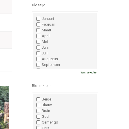
Bloeitijd:
Januari
Februari
Maart
April
Mei
Juni
Juli
Augustus
September
Oktober
Wis selectie
November
December
Bloemkleur:
Beige
Blauw
Bruin
Geel
Gemengd
Grijs