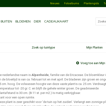
Nieuws
Fotoalbums
Plantengids
T
BUITEN
BLOEMEN
DIER
CADEAUKAART
Zoek op tuintype
Mijn Planten
Voeg toe aan Mijn 
e nederlandse naam is
Alpenheide
, familie van de Ericaceae. De bloemkleur i
n de bloeitijd is van ca. februari tot en met april. De bladeren zijn groen en on
5 cm. hoog. De volwassen hoogte van deze
vaste plant
is ca. 25 cm. Verdraag
emperatuur tot -20 gr. C. en blijft de gehele winter groen. De geadviseerde
lantafstand is 30 cm. (8-11 st. per m2.) Is matig verkrijgbaar.
lant voor een open ruimte.
eze plant is zeer geschikt voor 'de tuin op het zuiden'. Verlangt een zonnige p