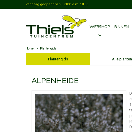
Vandaag geopend van
09:00
t.e.m.
18:00
WEBSHOP
BINNEN
Home
>
Plantengids
Plantengids
Alle planten
ALPENHEIDE
D
e
1
t
p
P
D