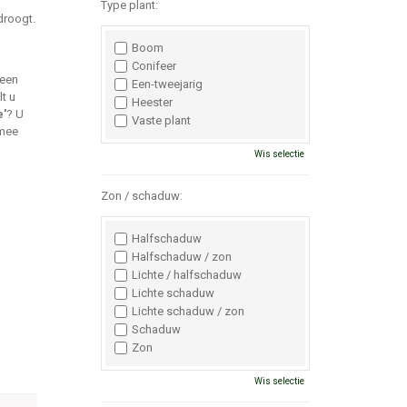
Type plant:
droogt.
Boom
Conifeer
 een
Een-tweejarig
lt u
Heester
e'
? U
Vaste plant
 mee
Wis selectie
Zon / schaduw:
Halfschaduw
Halfschaduw / zon
Lichte / halfschaduw
Lichte schaduw
Lichte schaduw / zon
Schaduw
Zon
Wis selectie