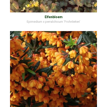
Elfenbloem
Epimedium x perralchicum 'Frohnleiten'