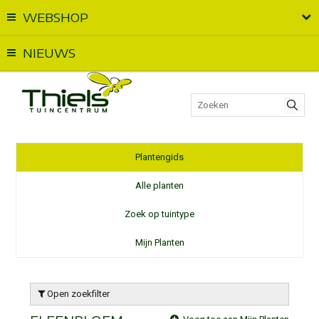
WEBSHOP
Vandaag geopend van
09:00
t.e.m.
18:00
NIEUWS
Plantengids
Alle planten
Zoek op tuintype
Mijn Planten
Open zoekfilter