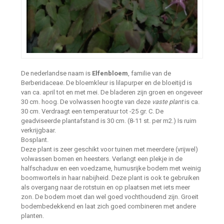
De nederlandse naam is
Elfenbloem
, familie van de
Berberidaceae. De bloemkleur is lilapurper en de bloeitijd is
van ca. april tot en met mei. De bladeren zijn groen en ongeveer
30 cm. hoog. De volwassen hoogte van deze
vaste plant
is ca.
30 cm. Verdraagt een temperatuur tot -25 gr. C. De
geadviseerde plantafstand is 30 cm. (8-11 st. per m2.) Is ruim
verkrijgbaar.
Bosplant.
Deze plant is zeer geschikt voor tuinen met meerdere (vrijwel)
volwassen bomen en heesters. Verlangt een plekje in de
halfschaduw en een voedzame, humusrijke bodem met weinig
boomwortels in haar nabijheid. Deze plant is ook te gebruiken
als overgang naar de rotstuin en op plaatsen met iets meer
zon. De bodem moet dan wel goed vochthoudend zijn. Groeit
bodembedekkend en laat zich goed combineren met andere
planten.