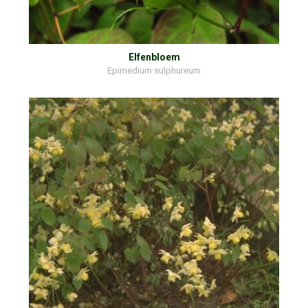
Elfenbloem
Epimedium sulphureum