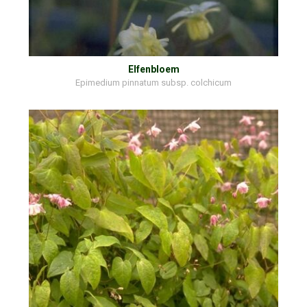
Elfenbloem
Epimedium pinnatum subsp. colchicum