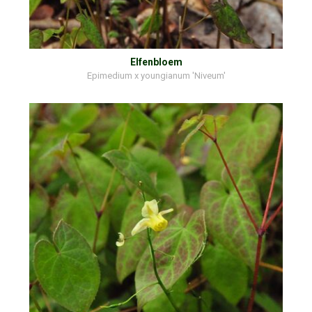
Elfenbloem
Epimedium x youngianum 'Niveum'