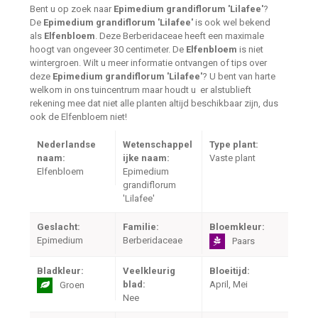
Bent u op zoek naar
Epimedium grandiflorum 'Lilafee'
?
De
Epimedium grandiflorum 'Lilafee'
is ook wel bekend
als
Elfenbloem
. Deze Berberidaceae heeft een maximale
hoogt van ongeveer 30 centimeter. De
Elfenbloem
is niet
wintergroen. Wilt u meer informatie ontvangen of tips over
deze
Epimedium grandiflorum 'Lilafee'
? U bent van harte
welkom in ons tuincentrum maar houdt u er alstublieft
rekening mee dat niet alle planten altijd beschikbaar zijn, dus
ook de Elfenbloem niet!
Nederlandse
Wetenschappel
Type plant:
naam:
ijke naam:
Vaste plant
Elfenbloem
Epimedium
grandiflorum
'Lilafee'
Geslacht:
Familie:
Bloemkleur:
Epimedium
Berberidaceae
Paars
Bladkleur:
Veelkleurig
Bloeitijd:
blad:
April, Mei
Groen
Nee