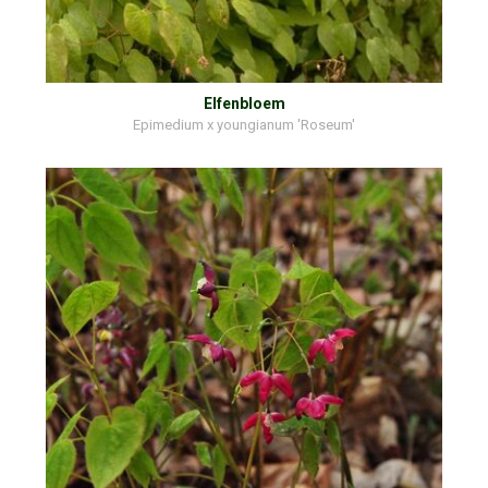
Elfenbloem
Epimedium x youngianum 'Roseum'