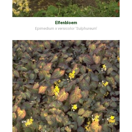
Elfenbloem
Epimedium x versicolor 'Sulphureum'