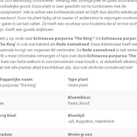
aat zich eenvoudig combineren. Verlangt een zonnige plek en goed doorlatend
oedselrijke grond. Deze plant is zeer geschikt om te combineren met de
basisplanten'. Het is echter een kortlevende plant en blijft dus slechts enkele ja
aardevol. Door de plant tijdig uit te zaaien of anderszins te verjongen voorko
r gaten in uw tuin vallen. Ze heeft een voorkeur voor bodems die af en toe voch
ijn. Geeft een goede snijbloem.
ent u op zoek naar
Echinacea purpurea 'The King'
? De
Echinacea purpur
The King'
is ook wel bekend als
Rode zonnehoed
. Deze Asteraceae heeft ee
aximale hoogt van ongeveer 80 centimeter. De
Rode zonnehoed
is niet wint
ilt u meer informatie ontvangen of tips over deze
Echinacea purpurea 'The 
 bent van harte welkom in ons tuincentrum maar houdt u er alstublieft rekeni
at niet alle planten altijd beschikbaar zijn, dus ook de Rode zonnehoed niet!
happelijke naam:
Type plant:
 purpurea 'The King'
Vaste plant
Bloemkleur:
ae
Paars, Rood
rig blad:
Bloeitijd:
Juli, Augustus, September
chaduw:
Wintergroen: