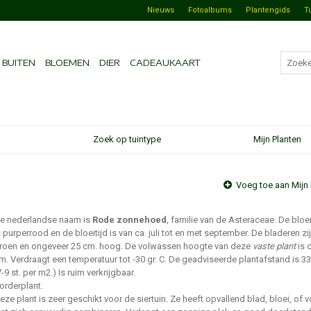
Nieuws
Fotoalbums
Plantengids
T
BUITEN
BLOEMEN
DIER
CADEAUKAART
Zoek op tuintype
Mijn Planten
Voeg toe aan Mijn 
e nederlandse naam is
Rode zonnehoed
, familie van de Asteraceae. De blo
s purperrood en de bloeitijd is van ca. juli tot en met september. De bladeren zi
roen en ongeveer 25 cm. hoog. De volwassen hoogte van deze
vaste plant
is 
m. Verdraagt een temperatuur tot -30 gr. C. De geadviseerde plantafstand is 3
7-9 st. per m2.) Is ruim verkrijgbaar.
orderplant.
eze plant is zeer geschikt voor de siertuin. Ze heeft opvallend blad, bloei, of 