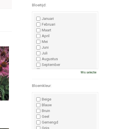
Bloeitijd:
Januari
Februari
Maart
April
Mei
Juni
Juli
Augustus
September
Oktober
Wis selectie
November
December
Bloemkleur:
Beige
Blauw
Bruin
Geel
Gemengd
Grijs