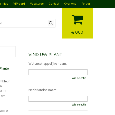
uintips
VIP-card
Vacatures
Contact
Over ons
Folder
€ 0,00
VIND UW PLANT
Wetenschappelijke naam:
Planten
Wis selectie
emkleur
jn
Nederlandse naam:
ca. 80
3 cm.
Wis selectie
vorm en