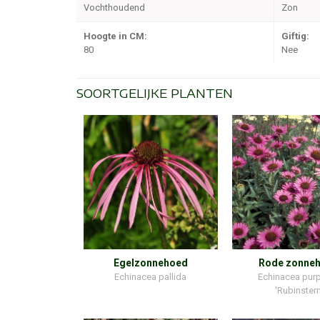
Vochthoudend
Zon
Hoogte in CM:
Giftig:
80
Nee
SOORTGELIJKE PLANTEN
Egelzonnehoed
Rode zonne
Echinacea pallida
Echinacea pur
'Rubinstern