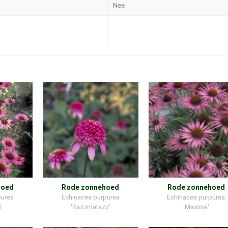
Nee
hoed
Rode zonnehoed
Rode zonnehoed
purea
Echinacea purpurea
Echinacea purpurea
'
'Razzmatazz'
'Maxima'