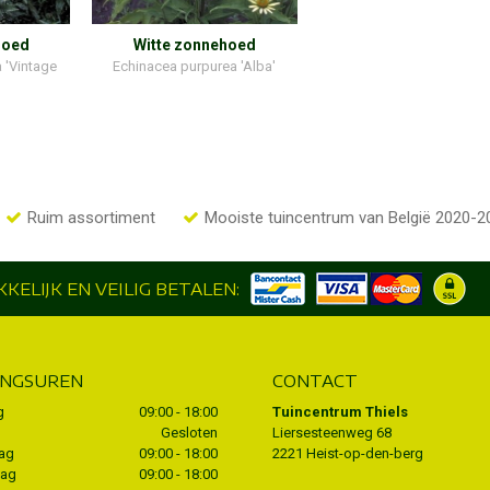
hoed
Witte zonnehoed
 'Vintage
Echinacea purpurea 'Alba'
Ruim assortiment
Mooiste tuincentrum van België 2020-2
KELIJK EN VEILIG BETALEN:
INGSUREN
CONTACT
g
09:00 - 18:00
Tuincentrum Thiels
Gesloten
Liersesteenweg 68
ag
09:00 - 18:00
2221 Heist-op-den-berg
dag
09:00 - 18:00