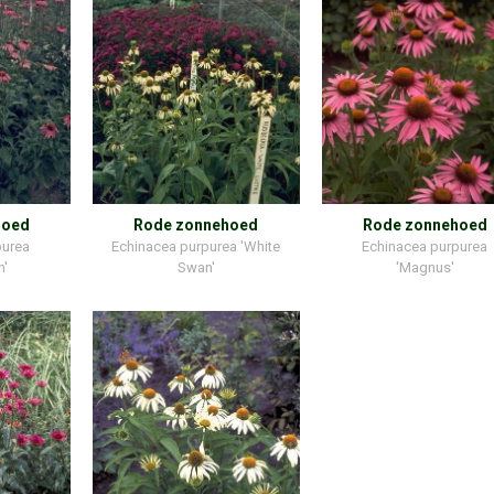
hoed
Rode zonnehoed
Rode zonnehoed
purea
Echinacea purpurea 'White
Echinacea purpurea
n'
Swan'
'Magnus'