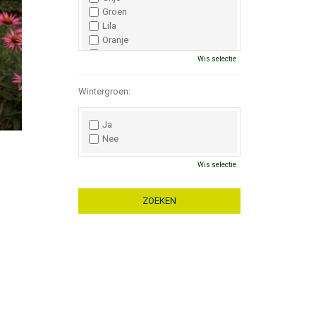
Groen
Lila
Oranje
Paars
Wis selectie
Rood
Roze
Wintergroen:
Wit
Zwart
Ja
Nee
Wis selectie