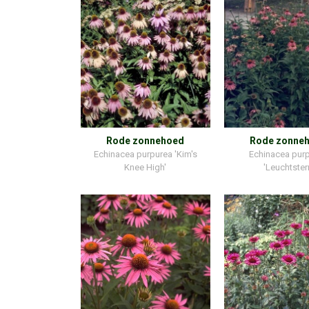
Rode zonnehoed
Rode zonne
Echinacea purpurea 'Kim's
Echinacea pur
Knee High'
'Leuchtster