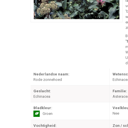
l
v
'
w
e
z
B
'
m
W
U
d
Nederlandse naam:
Wetensc
Rode zonnehoed
Echinacea
Geslacht:
Familie:
Echinacea
Asterace
Bladkleur:
Veelkleu
Nee
Groen
Vochtigheid:
Zon / s