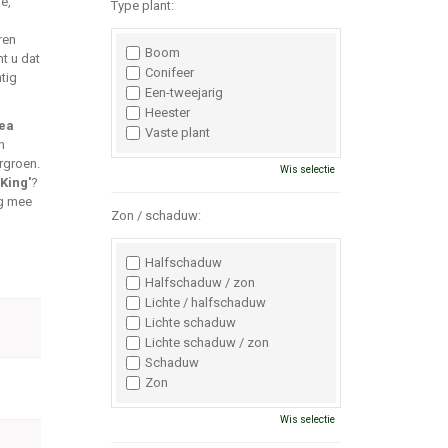
e,
Type plant:
ren
Boom
mt u dat
Conifeer
tig
Een-tweejarig
Heester
ea
Vaste plant
n
ergroen.
Wis selectie
King'
?
ng mee
Zon / schaduw:
Halfschaduw
Halfschaduw / zon
Lichte / halfschaduw
Lichte schaduw
Lichte schaduw / zon
Schaduw
Zon
Wis selectie