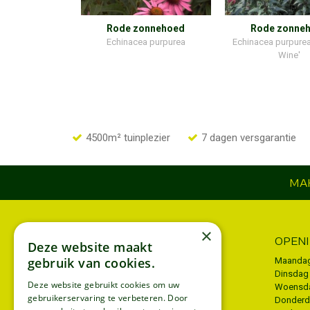
Rode zonnehoed
Rode zonne
Echinacea purpurea
Echinacea purpurea
Wine'
4500m² tuinplezier
7 dagen versgarantie
MAK
×
INFORMATIE
OPEN
Deze website maakt
gebruik van cookies.
Algemene voorwaarden
Maanda
Dinsdag
Privacy policy
Deze website gebruikt cookies om uw
Woensd
gebruikerservaring te verbeteren. Door
Donder
Disclaimer