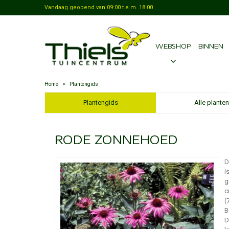
Vandaag geopend van
09:00
t.e.m.
18:00
WEBSHOP
BINNEN
Home
>
Plantengids
Plantengids
Alle planten
RODE ZONNEHOED
D
i
g
c
(
B
D