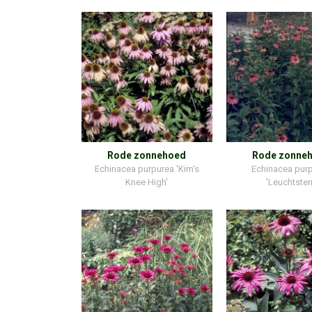
Rode zonnehoed
Rode zonne
Echinacea purpurea 'Kim's
Echinacea pur
Knee High'
'Leuchtster