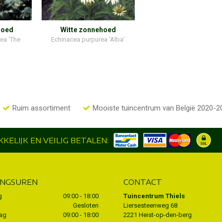
hoed
Witte zonnehoed
ea 'The
Echinacea purpurea 'Alba'
Ruim assortiment
Mooiste tuincentrum van België 2020-2
KELIJK EN VEILIG BETALEN:
INGSUREN
CONTACT
g
09:00 - 18:00
Tuincentrum Thiels
Gesloten
Liersesteenweg 68
ag
09:00 - 18:00
2221 Heist-op-den-berg