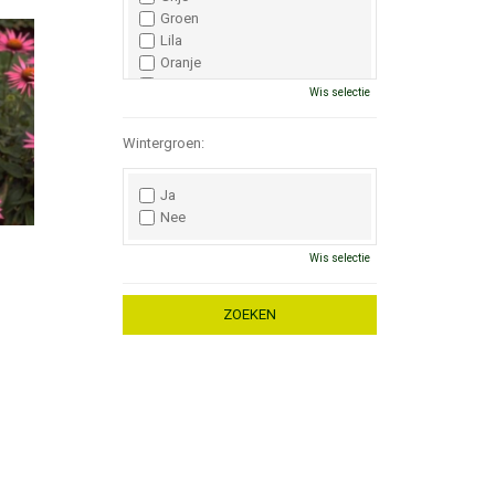
Groen
Lila
Oranje
Paars
Wis selectie
Rood
Roze
Wintergroen:
Wit
Zwart
Ja
Nee
Wis selectie