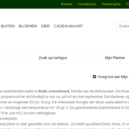
Nieuws
Fotoalbums
Plantengids
T
BUITEN
BLOEMEN
DIER
CADEAUKAART
Zoek op tuintype
Mijn Planten
Voeg toe aan Mijn 
e nederlandse naam is
Rode zonnehoed
, familie van de Asteraceae. De blo
s purperrood en de bloeitijd is van ca. juli tot en met september. De bladeren zi
roen en ongeveer 30 cm. hoog. De volwassen hoogte van deze
vaste plant
is 
m. Verdraagt een temperatuur tot -35 gr. C. De geadviseerde plantafstand is 3
7-9 st. per m2.) Is ruim verkrijgbaar.
orderplant.
eze plant is zeer geschikt voor de siertuin. Ze heeft opvallend blad, bloei, of 