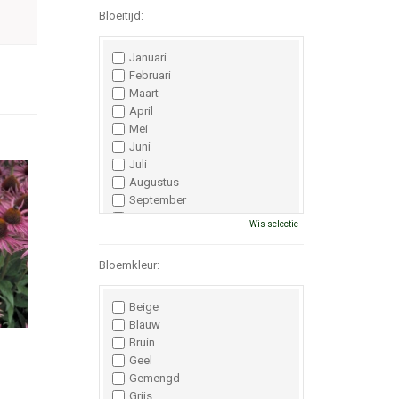
Bloeitijd:
Januari
Februari
Maart
April
Mei
Juni
Juli
Augustus
September
Oktober
Wis selectie
November
December
Bloemkleur:
Beige
Blauw
Bruin
Geel
Gemengd
Grijs