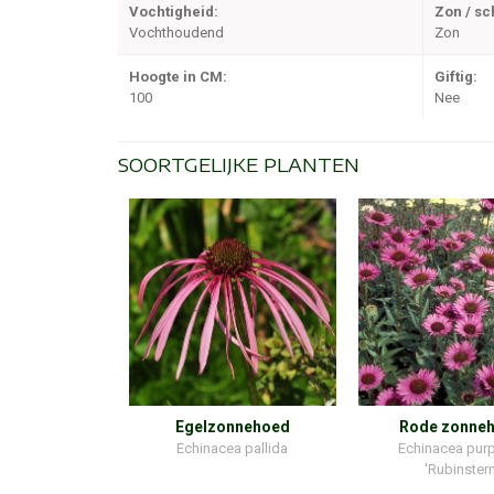
Vochtigheid:
Zon / s
Vochthoudend
Zon
Hoogte in CM:
Giftig:
100
Nee
SOORTGELIJKE PLANTEN
Egelzonnehoed
Rode zonne
Echinacea pallida
Echinacea pur
'Rubinstern