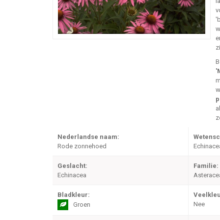
l
v
'
w
e
z
B
'
m
w
p
a
z
Nederlandse naam:
Wetensc
Rode zonnehoed
Echinace
Geslacht:
Familie:
Echinacea
Asterace
Bladkleur:
Veelkleu
Nee
Groen