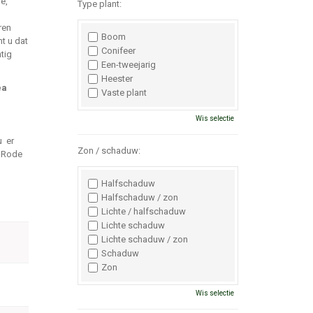
e,
Type plant:
ren
Boom
mt u dat
Conifeer
tig
Een-tweejarig
Heester
ea
Vaste plant
n
Wis selectie
u er
Zon / schaduw:
e Rode
Halfschaduw
Halfschaduw / zon
Lichte / halfschaduw
Lichte schaduw
Lichte schaduw / zon
Schaduw
Zon
Wis selectie