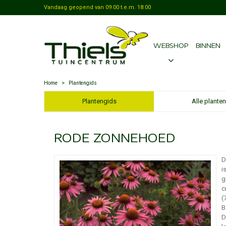
Vandaag geopend van
09:00
t.e.m.
18:00
WEBSHOP
BINNEN
Home
>
Plantengids
Plantengids
Alle planten
RODE ZONNEHOED
D
i
g
c
(
B
D