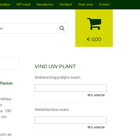
uintips
VIP-card
Vacatures
Contact
Over ons
Folder
€ 0,00
VIND UW PLANT
Wetenschappelijke naam:
Planten
Wis selectie
emkleur
jn
Nederlandse naam:
ca. 100
3 cm.
Wis selectie
vorm en