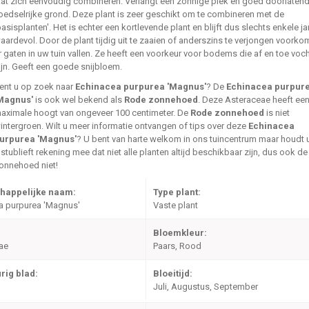
aat zich eenvoudig combineren. Verlangt een zonnige plek en goed doorlatend
oedselrijke grond. Deze plant is zeer geschikt om te combineren met de
basisplanten'. Het is echter een kortlevende plant en blijft dus slechts enkele ja
aardevol. Door de plant tijdig uit te zaaien of anderszins te verjongen voorko
r gaten in uw tuin vallen. Ze heeft een voorkeur voor bodems die af en toe voch
ijn. Geeft een goede snijbloem.
ent u op zoek naar
Echinacea purpurea 'Magnus'
? De
Echinacea purpur
Magnus'
is ook wel bekend als
Rode zonnehoed
. Deze Asteraceae heeft ee
aximale hoogt van ongeveer 100 centimeter. De
Rode zonnehoed
is niet
intergroen. Wilt u meer informatie ontvangen of tips over deze
Echinacea
urpurea 'Magnus'
? U bent van harte welkom in ons tuincentrum maar houdt 
lstublieft rekening mee dat niet alle planten altijd beschikbaar zijn, dus ook d
onnehoed niet!
happelijke naam:
Type plant:
a purpurea 'Magnus'
Vaste plant
Bloemkleur:
ae
Paars, Rood
rig blad:
Bloeitijd:
Juli, Augustus, September