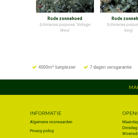
Rode zonnehoed
Rode zonne
Echinacea purpurea 'Vintage
Echinacea purpur
Wine'
King'
4500m² tuinplezier
7 dagen versgarantie
MAK
INFORMATIE
OPEN
Algemene voorwaarden
Maanda
Dinsdag
Privacy policy
Woensd