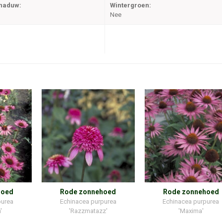
chaduw:
Wintergroen:
Nee
hoed
Rode zonnehoed
Rode zonnehoed
purea
Echinacea purpurea
Echinacea purpurea
'
'Razzmatazz'
'Maxima'