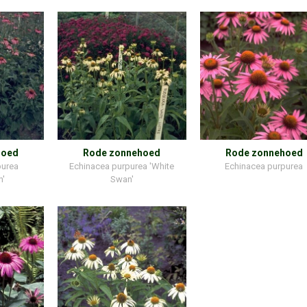
hoed
Rode zonnehoed
Rode zonnehoed
purea
Echinacea purpurea 'White
Echinacea purpurea
n'
Swan'