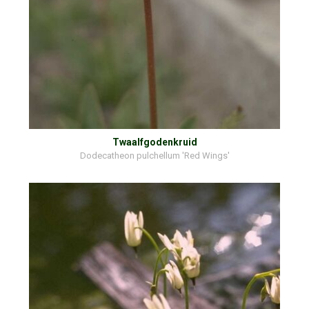
Twaalfgodenkruid
Dodecatheon pulchellum 'Red Wings'