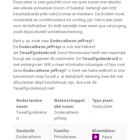
Deze plant is zeer geschikt voor vrij open tuinen met slechts
een enkele volwassen boom of heester. Verlangt een licht
beschaduwde plek nabij bomen en heesters. De bodem moet
voedselrijk en vochthoudend tot vochtig zijn. Het is een plant
voor de liefhebber. Ze stelt namelijk meer eisen qua verzorging,
zoals bijvoorbeeld winterbescherming.
Bent u op zoek naar
Dodecatheon jeffreyi
?
De
Dodecatheon jeffreyi
is ook wel bekend
als
Twaalfgodenkruid
. Deze Primulaceae heeft een maximale
hoogt van ongeveer 40 centimeter. De
Twaalfgodenkruid
is
niet wintergroen. Wilt u meer informatie ontvangen of tips over
deze
Dodecatheon jeffreyi
? U bent van harte welkom in ons
tuincentrum maar houdt u er alstublieft rekening mee dat niet
alle planten altijd beschikbaar zijn, dus ook de
Twaalfgodenkruid niet!
Nederlandse
Wetenschappel
Type plant:
naam:
ijke naam:
Vaste plant
Twaalfgodenkrui
Dodecatheon
d
jeffreyi
Geslacht:
Familie:
Bloemkleur:
Dodecatheon
Primulaceae
Paars