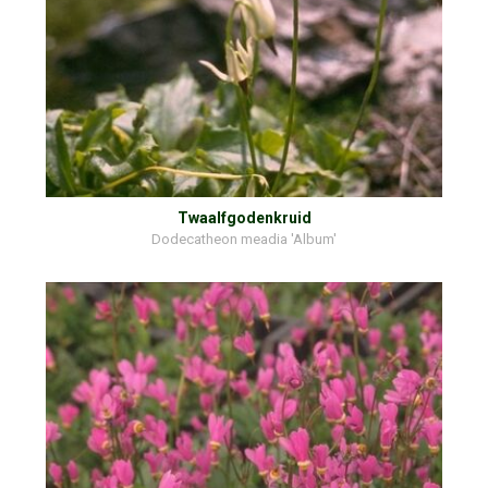
Twaalfgodenkruid
Dodecatheon meadia 'Album'