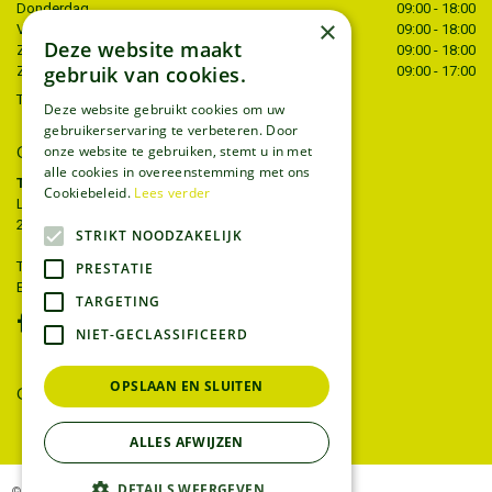
Donderdag
09:00 - 18:00
×
Vrijdag
09:00 - 18:00
Deze website maakt
Zaterdag
09:00 - 18:00
gebruik van cookies.
Zondag
09:00 - 17:00
Toon alle openingstijden
Deze website gebruikt cookies om uw
gebruikerservaring te verbeteren. Door
onze website te gebruiken, stemt u in met
CONTACT
alle cookies in overeenstemming met ons
Tuincentrum Thiels
Cookiebeleid.
Lees verder
Liersesteenweg 68
2221 Heist-op-den-berg
STRIKT NOODZAKELIJK
T.
015 22 27 52
PRESTATIE
E.
info@tuincentrumthiels.be
TARGETING
NIET-GECLASSIFICEERD
OPSLAAN EN SLUITEN
GEEF UW MENING
ALLES AFWIJZEN
DETAILS WEERGEVEN
© Tuincentrum Thiels