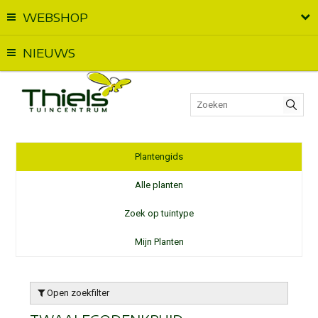
WEBSHOP
Vandaag geopend van
09:00
t.e.m.
18:00
NIEUWS
Plantengids
Alle planten
Zoek op tuintype
Mijn Planten
Open zoekfilter