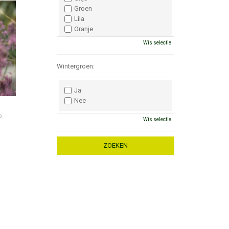
Groen
Lila
Oranje
Paars
Wis selectie
Rood
Roze
Wintergroen:
Wit
Zwart
Ja
Nee
p.
Wis selectie