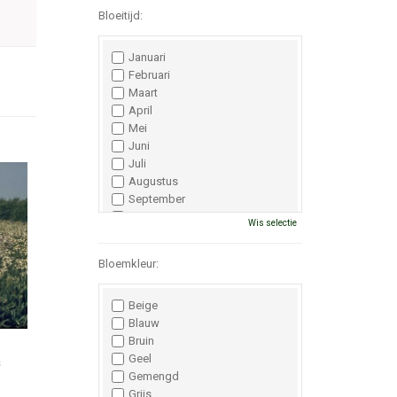
Bloeitijd:
Januari
Februari
Maart
April
Mei
Juni
Juli
Augustus
September
Oktober
Wis selectie
November
December
Bloemkleur:
Beige
Blauw
Bruin
Geel
s
Gemengd
Grijs