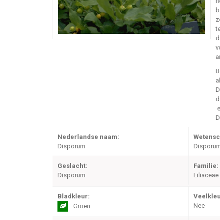
h
b
z
t
d
v
a
B
a
d
e
D
Nederlandse naam:
Wetensc
Disporum
Disporum
Geslacht:
Familie:
Disporum
Liliaceae
Bladkleur:
Veelkleu
Nee
Groen