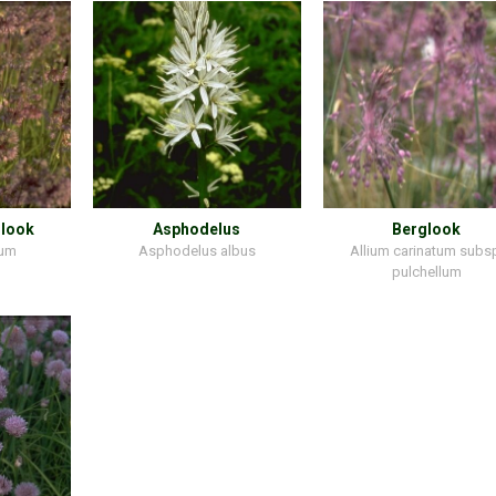
 look
Asphodelus
Berglook
uum
Asphodelus albus
Allium carinatum subs
pulchellum