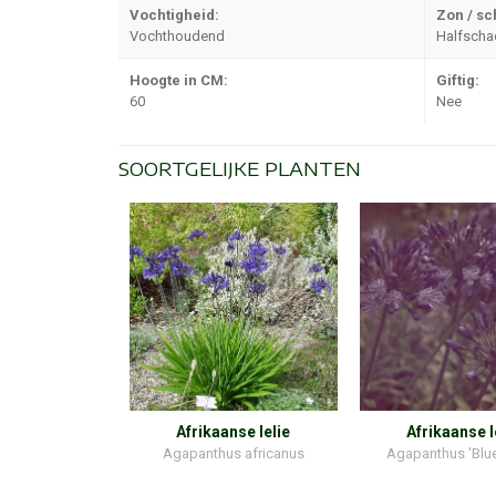
Vochtigheid:
Zon / s
Vochthoudend
Halfsch
Hoogte in CM:
Giftig:
60
Nee
SOORTGELIJKE PLANTEN
Afrikaanse lelie
Afrikaanse l
Agapanthus africanus
Agapanthus 'Blue