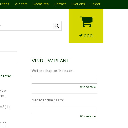
uintips
VIP-card
Vacatures
Contact
Over ons
Folder
€ 0,00
VIND UW PLANT
Wetenschappelijke naam:
Planten
Wis selectie
it en
 cm.
Nederlandse naam:
m2.) Is
Wis selectie
n en