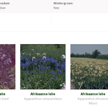
chaduw:
Wintergroen:
aduw
Nee
elie
Afrikaanse lelie
Afrikaanse lelie
 Giant'
Agapanthus campanulatus
Agapanthus africanu
'Albus'