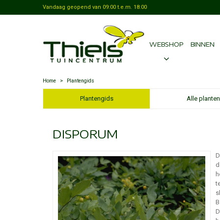
Vandaag geopend van
09:00
t.e.m.
18:00
WEBSHOP
BINNEN
Home
>
Plantengids
Plantengids
Alle planten
DISPORUM
D
d
h
t
s
B
D