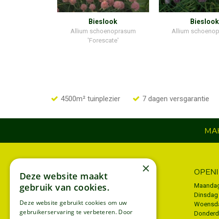
Bieslook
Bieslook
Allium schoenoprasum
Allium schoeno
'Forescate'
4500m² tuinplezier
7 dagen versgarantie
MAK
×
INFORMATIE
OPEN
Deze website maakt
gebruik van cookies.
Algemene voorwaarden
Maanda
Dinsdag
Privacy policy
Deze website gebruikt cookies om uw
Woensd
gebruikerservaring te verbeteren. Door
Donder
Disclaimer