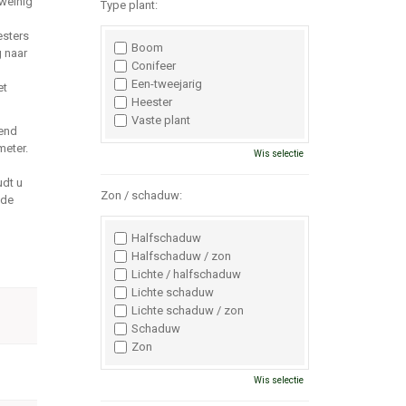
weinig
Type plant:
esters
Boom
g naar
Conifeer
Een-tweejarig
et
Heester
Vaste plant
end
meter.
Wis selectie
udt u
Zon / schaduw:
 de
Halfschaduw
Halfschaduw / zon
Lichte / halfschaduw
Lichte schaduw
Lichte schaduw / zon
Schaduw
Zon
Wis selectie