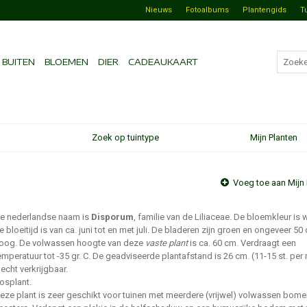
Nieuws
Fotoalbums
Plantengids
T
BUITEN
BLOEMEN
DIER
CADEAUKAART
Zoek op tuintype
Mijn Planten
Voeg toe aan Mijn 
e nederlandse naam is
Disporum
, familie van de Liliaceae. De bloemkleur is w
e bloeitijd is van ca. juni tot en met juli. De bladeren zijn groen en ongeveer 50
oog. De volwassen hoogte van deze
vaste plant
is ca. 60 cm. Verdraagt een
emperatuur tot -35 gr. C. De geadviseerde plantafstand is 26 cm. (11-15 st. per 
lecht verkrijgbaar.
osplant.
eze plant is zeer geschikt voor tuinen met meerdere (vrijwel) volwassen bome