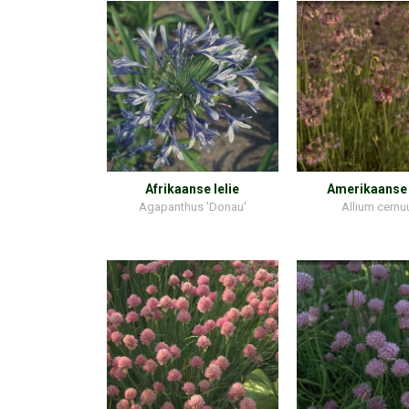
Afrikaanse lelie
Amerikaanse
Agapanthus 'Donau'
Allium cern