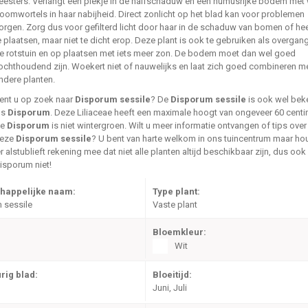
eesters. Verlangt een plekje in de halfschaduw en een humusrijke bodem met 
oomwortels in haar nabijheid. Direct zonlicht op het blad kan voor problemen
orgen. Zorg dus voor gefilterd licht door haar in de schaduw van bomen of he
e plaatsen, maar niet te dicht erop. Deze plant is ook te gebruiken als overgan
e rotstuin en op plaatsen met iets meer zon. De bodem moet dan wel goed
ochthoudend zijn. Woekert niet of nauwelijks en laat zich goed combineren m
ndere planten.
ent u op zoek naar
Disporum sessile
? De
Disporum sessile
is ook wel bek
ls
Disporum
. Deze Liliaceae heeft een maximale hoogt van ongeveer 60 centi
De
Disporum
is niet wintergroen. Wilt u meer informatie ontvangen of tips over
eze
Disporum sessile
? U bent van harte welkom in ons tuincentrum maar ho
r alstublieft rekening mee dat niet alle planten altijd beschikbaar zijn, dus ook
isporum niet!
happelijke naam:
Type plant:
 sessile
Vaste plant
Bloemkleur:
Wit
rig blad:
Bloeitijd:
Juni, Juli