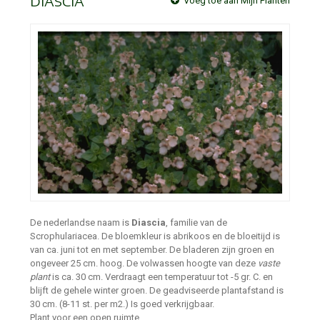
DIASCIA
Voeg toe aan Mijn Planten
De nederlandse naam is
Diascia
, familie van de
Scrophulariacea. De bloemkleur is abrikoos en de bloeitijd is
van ca. juni tot en met september. De bladeren zijn groen en
ongeveer 25 cm. hoog. De volwassen hoogte van deze
vaste
plant
is ca. 30 cm. Verdraagt een temperatuur tot -5 gr. C. en
blijft de gehele winter groen. De geadviseerde plantafstand is
30 cm. (8-11 st. per m2.) Is goed verkrijgbaar.
Plant voor een open ruimte.