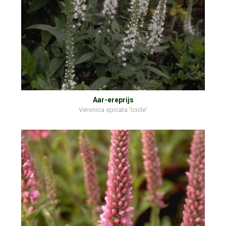
Aar-ereprijs
Veronica spicata 'Icicle'