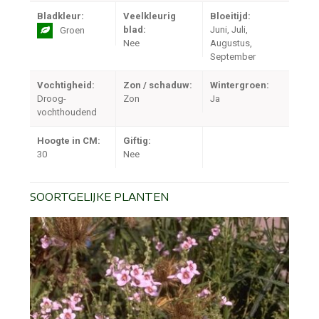
Bladkleur:
Veelkleurig
Bloeitijd:
blad:
Juni, Juli,
Groen
Nee
Augustus,
September
Vochtigheid:
Zon / schaduw:
Wintergroen:
Droog-
Zon
Ja
vochthoudend
Hoogte in CM:
Giftig:
30
Nee
SOORTGELIJKE PLANTEN