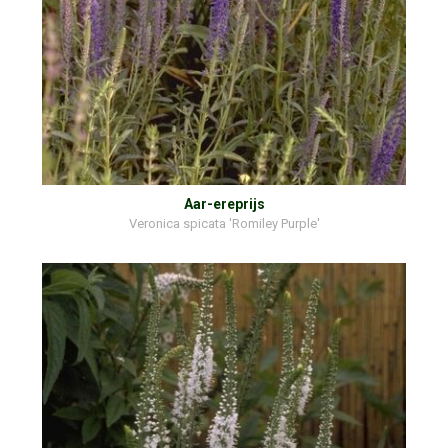
Aar-ereprijs
Veronica spicata 'Romiley Purple'