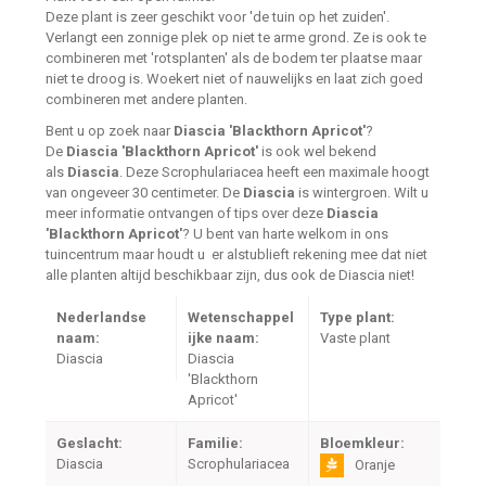
Deze plant is zeer geschikt voor 'de tuin op het zuiden'.
Verlangt een zonnige plek op niet te arme grond. Ze is ook te
combineren met 'rotsplanten' als de bodem ter plaatse maar
niet te droog is. Woekert niet of nauwelijks en laat zich goed
combineren met andere planten.
Bent u op zoek naar
Diascia 'Blackthorn Apricot'
?
De
Diascia 'Blackthorn Apricot'
is ook wel bekend
als
Diascia
. Deze Scrophulariacea heeft een maximale hoogt
van ongeveer 30 centimeter. De
Diascia
is wintergroen. Wilt u
meer informatie ontvangen of tips over deze
Diascia
'Blackthorn Apricot'
? U bent van harte welkom in ons
tuincentrum maar houdt u er alstublieft rekening mee dat niet
alle planten altijd beschikbaar zijn, dus ook de Diascia niet!
Nederlandse
Wetenschappel
Type plant:
naam:
ijke naam:
Vaste plant
Diascia
Diascia
'Blackthorn
Apricot'
Geslacht:
Familie:
Bloemkleur:
Diascia
Scrophulariacea
Oranje