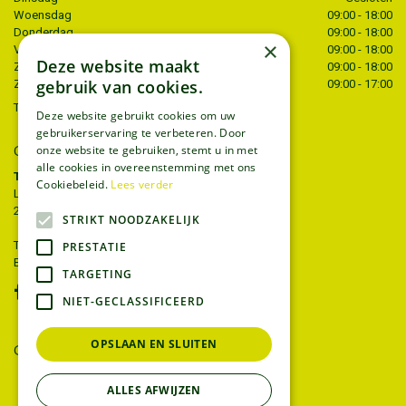
Woensdag
09:00 - 18:00
Donderdag
09:00 - 18:00
×
Vrijdag
09:00 - 18:00
Deze website maakt
Zaterdag
09:00 - 18:00
gebruik van cookies.
Zondag
09:00 - 17:00
Toon alle openingstijden
Deze website gebruikt cookies om uw
gebruikerservaring te verbeteren. Door
onze website te gebruiken, stemt u in met
CONTACT
alle cookies in overeenstemming met ons
Tuincentrum Thiels
Cookiebeleid.
Lees verder
Liersesteenweg 68
2221 Heist-op-den-berg
STRIKT NOODZAKELIJK
T.
015 22 27 52
PRESTATIE
E.
info@tuincentrumthiels.be
TARGETING
NIET-GECLASSIFICEERD
OPSLAAN EN SLUITEN
GEEF UW MENING
ALLES AFWIJZEN