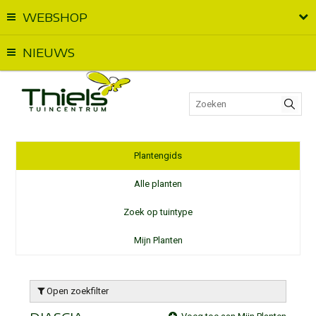
WEBSHOP
Vandaag geopend van
09:00
t.e.m.
18:00
NIEUWS
Plantengids
Alle planten
Zoek op tuintype
Mijn Planten
Open zoekfilter