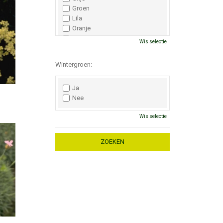
Groen
Lila
Oranje
Paars
Wis selectie
Rood
Roze
Wintergroen:
Wit
Zwart
Ja
Nee
Wis selectie