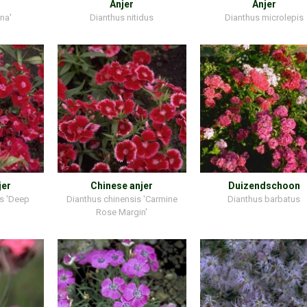
Anjer
Anjer
na'
Dianthus nitidus
Dianthus microlepis
jer
Chinese anjer
Duizendschoon
is 'Deep
Dianthus chinensis 'Carmine
Dianthus barbatus
Rose Margin'