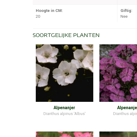
Hoogte in CM:
Giftig:
20
Nee
SOORTGELIJKE PLANTEN
Alpenanjer
Alpenanje
Dianthus alpinus 'Albus'
Dianthus alp