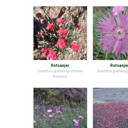
Rotsanjer
Rotsanje
Dianthus gratianopolitanus
Dianthus gratiano
'Badenia'