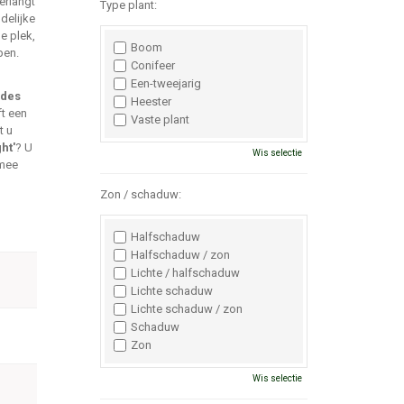
erlangt
Type plant:
delijke
ge plek,
Boom
pen.
Conifeer
Een-tweejarig
ides
Heester
ft een
Vaste plant
t u
ht'
? U
Wis selectie
 mee
Zon / schaduw:
Halfschaduw
Halfschaduw / zon
Lichte / halfschaduw
Lichte schaduw
Lichte schaduw / zon
Schaduw
Zon
Wis selectie