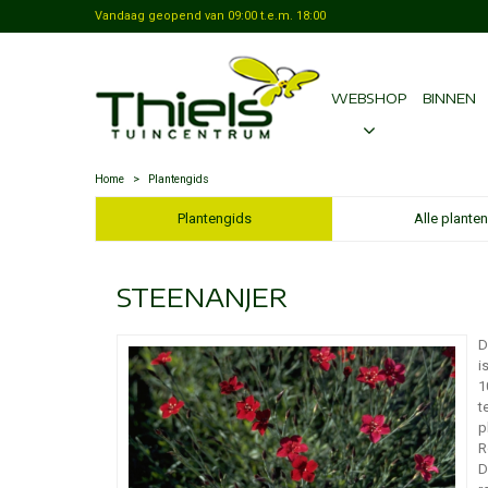
Vandaag geopend van
09:00
t.e.m.
18:00
WEBSHOP
BINNEN
Home
>
Plantengids
Plantengids
Alle planten
STEENANJER
D
i
1
t
p
R
D