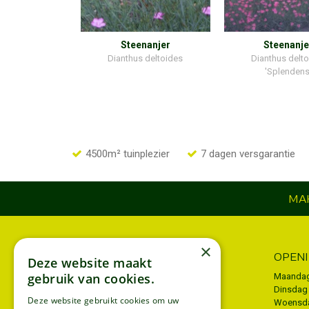
Steenanjer
Steenanje
Dianthus deltoides
Dianthus delt
'Splendens
4500m² tuinplezier
7 dagen versgarantie
MAK
×
INFORMATIE
OPEN
Deze website maakt
gebruik van cookies.
Algemene voorwaarden
Maanda
Dinsdag
Privacy policy
Deze website gebruikt cookies om uw
Woensd