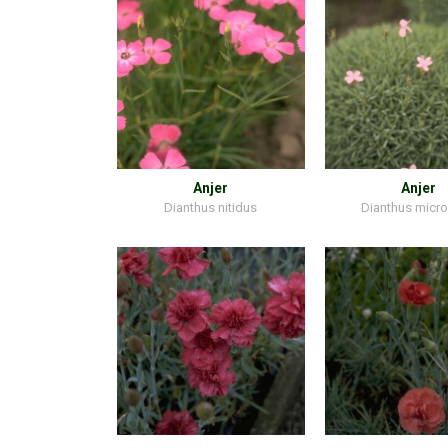
Anjer
Anjer
Dianthus nitidus
Dianthus micro