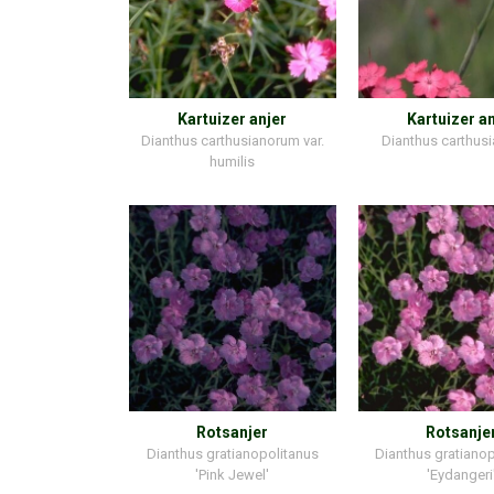
Kartuizer anjer
Kartuizer an
Dianthus carthusianorum var.
Dianthus carthus
humilis
Rotsanjer
Rotsanje
Dianthus gratianopolitanus
Dianthus gratiano
'Pink Jewel'
'Eydangeri