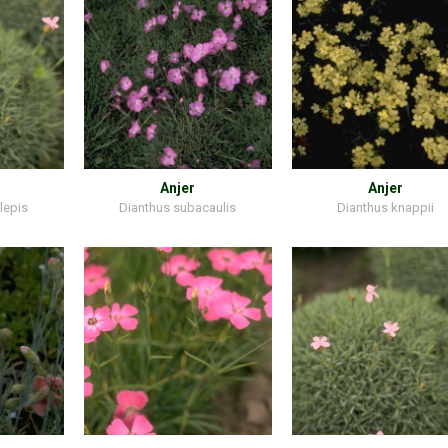
Anjer
Anjer
lepis
Dianthus subacaulis
Dianthus knappii