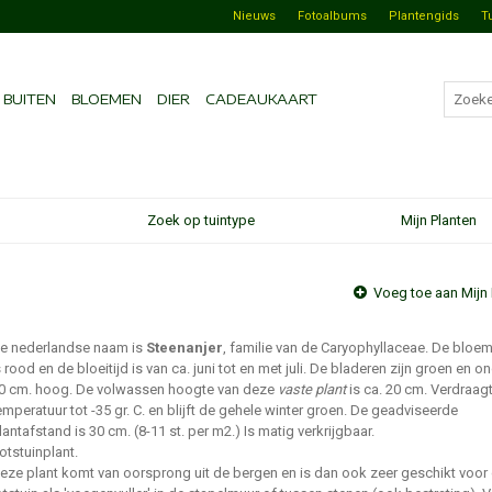
Nieuws
Fotoalbums
Plantengids
T
BUITEN
BLOEMEN
DIER
CADEAUKAART
Zoek op tuintype
Mijn Planten
Voeg toe aan Mijn 
e nederlandse naam is
Steenanjer
, familie van de Caryophyllaceae. De bloem
s rood en de bloeitijd is van ca. juni tot en met juli. De bladeren zijn groen en o
0 cm. hoog. De volwassen hoogte van deze
vaste plant
is ca. 20 cm. Verdraag
emperatuur tot -35 gr. C. en blijft de gehele winter groen. De geadviseerde
lantafstand is 30 cm. (8-11 st. per m2.) Is matig verkrijgbaar.
otstuinplant.
eze plant komt van oorsprong uit de bergen en is dan ook zeer geschikt voor