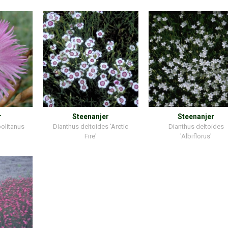
r
Steenanjer
Steenanjer
politanus
Dianthus deltoides 'Arctic
Dianthus deltoides
Fire'
'Albiflorus'