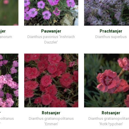
jer
Pauwanjer
Prachtanjer
ianorum
Dianthus pavonius 'Inshriach
Dianthus superbus
Dazzler'
r
Rotsanjer
Rotsanjer
politanus
Dianthus gratianopolitanus
Dianthus gratianopolita
'
'Emmen'
'Rotk?ppchen'