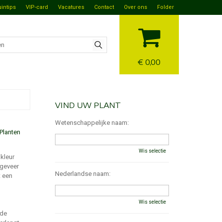
uintips
VIP-card
Vacatures
Contact
Over ons
Folder
€ 0,00
VIND UW PLANT
Wetenschappelijke naam:
Planten
Wis selectie
kleur
ngeveer
Nederlandse naam:
t een
Wis selectie
 de