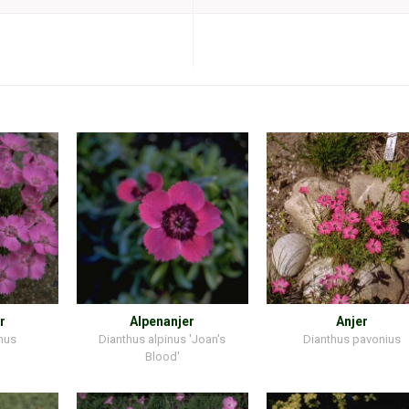
r
Alpenanjer
Anjer
inus
Dianthus alpinus 'Joan's
Dianthus pavonius
Blood'