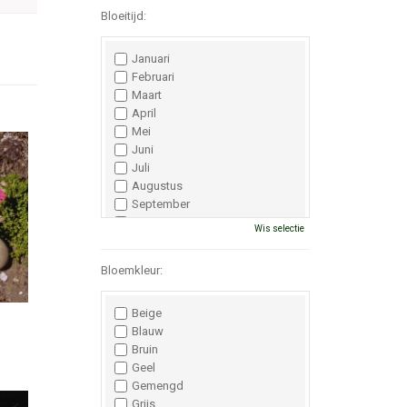
Bloeitijd:
Januari
Februari
Maart
April
Mei
Juni
Juli
Augustus
September
Oktober
Wis selectie
November
December
Bloemkleur:
Beige
Blauw
Bruin
Geel
Gemengd
Grijs