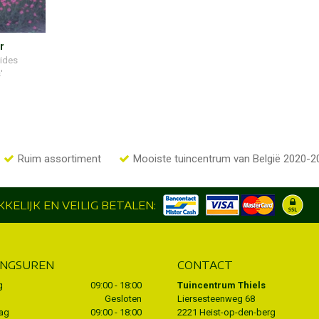
r
oides
'
Ruim assortiment
Mooiste tuincentrum van België 2020-2
KELIJK EN VEILIG BETALEN:
INGSUREN
CONTACT
g
09:00 - 18:00
Tuincentrum Thiels
Gesloten
Liersesteenweg 68
ag
09:00 - 18:00
2221 Heist-op-den-berg