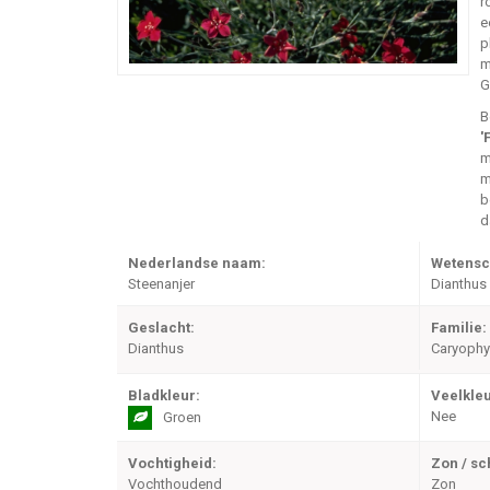
r
e
p
m
G
B
'
m
m
b
d
Nederlandse naam:
Wetensc
Steenanjer
Dianthus 
Geslacht:
Familie:
Dianthus
Caryophy
Bladkleur:
Veelkleu
Nee
Groen
Vochtigheid:
Zon / s
Vochthoudend
Zon