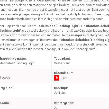
otstuin als 'voegenvuller' in de stapelmuur of tussen stenen (ook bestrating). V
en zonnige plek en een matig voedselrijke bodem. Het is een onderhoudsvrien
lant met een rijke, kleurige bloei. Deze plant staat het liefst op een licht vochti
aar kan redelijk tegen droogte. U kunt haar het best uitplanten in grotere groe
roeit bodembedekkend en laat zich goed combineren met andere planten.
ent u op zoek naar
Dianthus deltoides 'Flashing Light'
? De
Dianthus delto
Flashing Light'
is ook wel bekend als
Steenanjer
. Deze Caryophyllaceae hee
aximale hoogt van ongeveer 20 centimeter. De
Steenanjer
is wintergroen. Wil
eer informatie ontvangen of tips over deze
Dianthus deltoides 'Flashing Lig
ent van harte welkom in ons tuincentrum maar houdt u er alstublieft rekening
at niet alle planten altijd beschikbaar zijn, dus ook de Steenanjer niet!
happelijke naam:
Type plant:
deltoides 'Flashing Light'
Vaste plant
Bloemkleur:
llaceae
Rood
rig blad:
Bloeitijd:
Juni, Juli
chaduw:
Wintergroen:
Ja