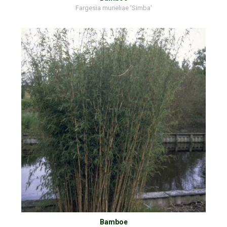
Fargesia murieliae 'Simba'
Bamboe