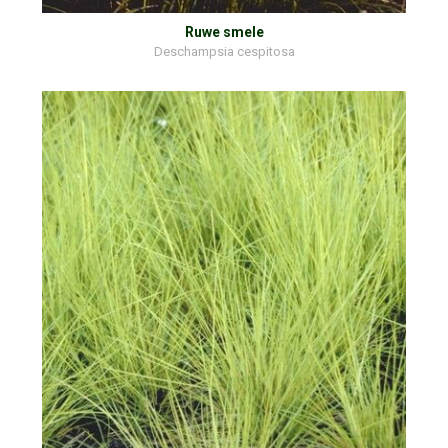
Ruwe smele
Deschampsia cespitosa