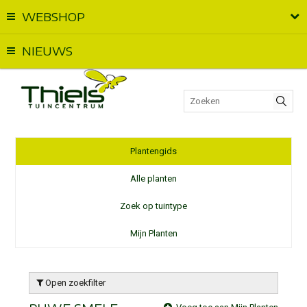
WEBSHOP
Vandaag geopend van
09:00
t.e.m.
18:00
NIEUWS
Plantengids
Alle planten
Zoek op tuintype
Mijn Planten
Open zoekfilter