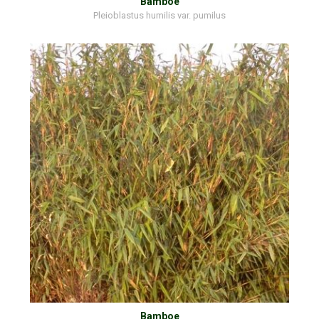
Bamboe
Pleioblastus humilis var. pumilus
Bamboe