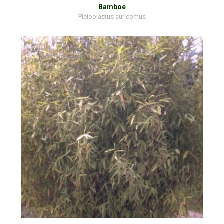
Bamboe
Pleioblastus auricomus