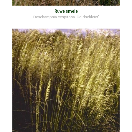
Ruwe smele
Deschampsia cespitosa 'Goldschleier'