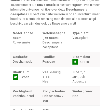
smele
. Deze Poaceae heeft een maximale hoogt van ongeveer
100 centimeter. De
Ruwe smele
is niet wintergroen. Wilt u meer
informatie ontvangen of tips over deze
Deschampsia
caespitosa
? U bent van harte welkom in ons tuincentrum maar
houdt u er alstublieft rekening mee dat niet alle planten altijd
beschikbaar zijn, dus ook de Ruwe smele niet!
Nederlandse
Wetenschappel
Type plant:
naam:
ijke naam:
Vaste plant
Ruwe smele
Deschampsia
caespitosa
Geslacht:
Familie:
Bloemkleur:
Deschampsia
Poaceae
Groen
Bladkleur:
Veelkleurig
Bloeitijd:
blad:
Juni, Juli,
Groen
Nee
Augustus
Vochtigheid:
Zon / schaduw:
Wintergroen:
Vochthoudend
Halfschaduw /
Nee
zon