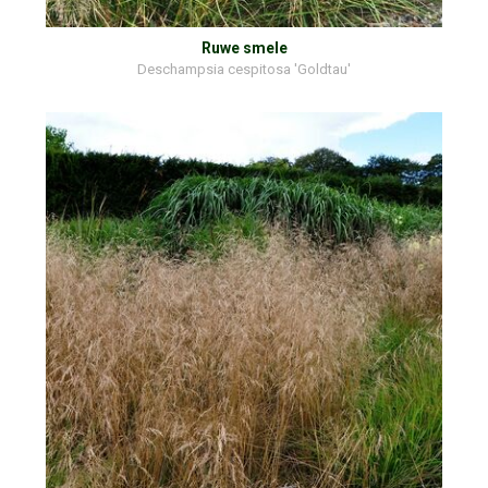
Ruwe smele
Deschampsia cespitosa 'Goldtau'