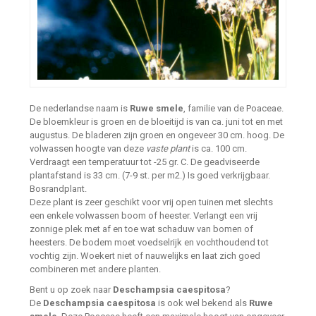
De nederlandse naam is
Ruwe smele
, familie van de Poaceae.
De bloemkleur is groen en de bloeitijd is van ca. juni tot en met
augustus. De bladeren zijn groen en ongeveer 30 cm. hoog. De
volwassen hoogte van deze
vaste plant
is ca. 100 cm.
Verdraagt een temperatuur tot -25 gr. C. De geadviseerde
plantafstand is 33 cm. (7-9 st. per m2.) Is goed verkrijgbaar.
Bosrandplant.
Deze plant is zeer geschikt voor vrij open tuinen met slechts
een enkele volwassen boom of heester. Verlangt een vrij
zonnige plek met af en toe wat schaduw van bomen of
heesters. De bodem moet voedselrijk en vochthoudend tot
vochtig zijn. Woekert niet of nauwelijks en laat zich goed
combineren met andere planten.
Bent u op zoek naar
Deschampsia caespitosa
?
De
Deschampsia caespitosa
is ook wel bekend als
Ruwe