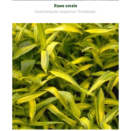
Ruwe smele
Deschampsia cespitosa 'Goldstaub'