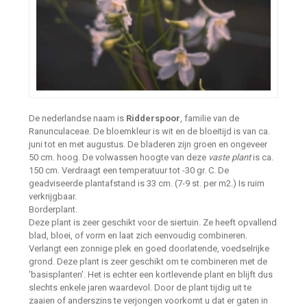
De nederlandse naam is
Ridderspoor
, familie van de
Ranunculaceae. De bloemkleur is wit en de bloeitijd is van ca.
juni tot en met augustus. De bladeren zijn groen en ongeveer
50 cm. hoog. De volwassen hoogte van deze
vaste plant
is ca.
150 cm. Verdraagt een temperatuur tot -30 gr. C. De
geadviseerde plantafstand is 33 cm. (7-9 st. per m2.) Is ruim
verkrijgbaar.
Borderplant.
Deze plant is zeer geschikt voor de siertuin. Ze heeft opvallend
blad, bloei, of vorm en laat zich eenvoudig combineren.
Verlangt een zonnige plek en goed doorlatende, voedselrijke
grond. Deze plant is zeer geschikt om te combineren met de
'basisplanten'. Het is echter een kortlevende plant en blijft dus
slechts enkele jaren waardevol. Door de plant tijdig uit te
zaaien of anderszins te verjongen voorkomt u dat er gaten in