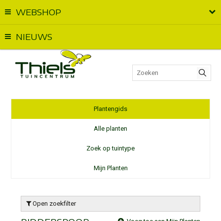
WEBSHOP
Vandaag geopend van
09:00
t.e.m.
18:00
NIEUWS
Plantengids
Alle planten
Zoek op tuintype
Mijn Planten
Open zoekfilter