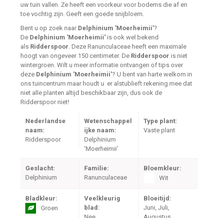
uw tuin vallen. Ze heeft een voorkeur voor bodems die af en
toe vochtig zijn. Geeft een goede snijbloem.
Bent u op zoek naar
Delphinium 'Moerheimii'
?
De
Delphinium 'Moerheimii'
is ook wel bekend
als
Ridderspoor
. Deze Ranunculaceae heeft een maximale
hoogt van ongeveer 150 centimeter. De
Ridderspoor
is niet
wintergroen. Wilt u meer informatie ontvangen of tips over
deze
Delphinium 'Moerheimii'
? U bent van harte welkom in
ons tuincentrum maar houdt u er alstublieft rekening mee dat
niet alle planten altijd beschikbaar zijn, dus ook de
Ridderspoor niet!
Nederlandse
Wetenschappel
Type plant:
naam:
ijke naam:
Vaste plant
Ridderspoor
Delphinium
'Moerheimii'
Geslacht:
Familie:
Bloemkleur:
Delphinium
Ranunculaceae
Wit
Bladkleur:
Veelkleurig
Bloeitijd:
blad:
Juni, Juli,
Groen
Nee
Augustus