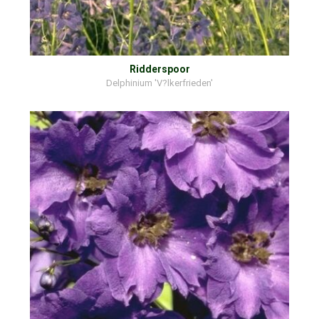
Ridderspoor
Delphinium 'V?lkerfrieden'