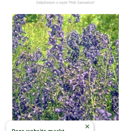
Delphinium x ruysii 'Pink Sensation'
×
Ridderspoor